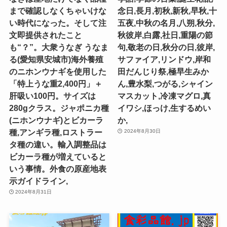
まで確認しなくちゃいけな
念日,長月,初秋,新秋,早秋,十
い時代になった。そして注
五夜,中秋の名月,八朔,秋分,
文即提供されたこと
秋彼岸,白露,社日,重陽の節
も“？”。大衆うなぎ うなま
句,敬老の日,秋分の日,彼岸,
る(愛知県安城市)海外養殖
サファイア,リンドウ,岸和
のニホンウナギを使用した
田だんじり祭,極早生みか
「特上うな重2,400円」＋
ん,豊水梨,つがる,シャイン
肝吸い100円。サイズは
マスカット,冷凍マグロ,真
280gクラス。ジャポニカ種
イワシ,ほっけ,生するめい
(ニホンウナギ)とビカーラ
か,
種,アンギラ種,ロストラー
2024年8月30日
タ種の違い。輸入調整品は
ビカーラ種が増えていると
いう事情。外食の原産地表
示ガイドライン,
2024年8月31日