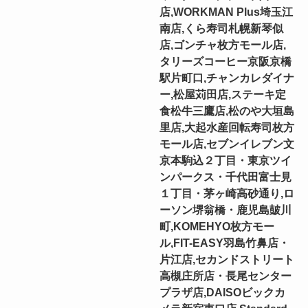
店,WORKMAN Plus埼玉江
南店,くら寿司札幌新琴似
店,ゴンチャ枚方モール店,
タリーズコーヒー京阪京橋
駅片町口,チャンカレダイナ
ー,松屋苅田店,ステーキ定
食松牛三鷹店,松のや大垣島
里店,大起水産回転寿司枚方
モール店,セブンイレブン文
京本駒込２丁目・東京ツイ
ンパークス・千代田富士見
１丁目・茅ヶ崎高砂通り,ロ
ーソン堺翁橋・鹿児島皷川
町,KOMEHYO枚方モー
ル,FIT-EASY羽島竹鼻店・
片江店,セカンドストリート
高槻庄所店・長尾センター
プラザ店,DAISOビックカ