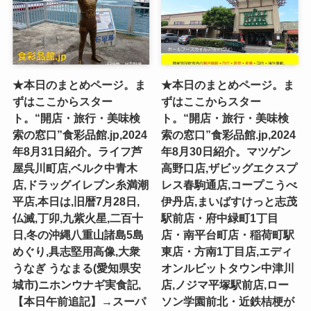
★本日のまとめページ。ま
★本日のまとめページ。ま
ずはここからスター
ずはここからスター
ト。“開店・旅行・美味検
ト。“開店・旅行・美味検
索の窓口”食彩品館.jp,2024
索の窓口”食彩品館.jp,2024
年8月31日紹介。ライフ芦
年8月30日紹介。マツゲン
屋呉川町店,ベルク中青木
高野口店,ザビッグエクスプ
店,ドラッグイレブン糸満潮
レス春駒通店,コープこうべ
平店,本日は,旧暦7月28日,
伊丹店,まいばすけっと志茂
仏滅,丁卯,九紫火星,二百十
駅前店・府中緑町1丁目
日,冬の沖縄八重山諸島5島
店・南平台町店・稲荷町駅
めぐり,具志堅用高像,大衆
東店・方南1丁目店,エディ
うなぎ うなまる(愛知県安
オンルビットタウン中津川
城市)ニホンウナギ実食記,
店,ノジマ平塚駅前店,ロー
【本日午前追記】→スーパ
ソン学園前北・近鉄桔梗が