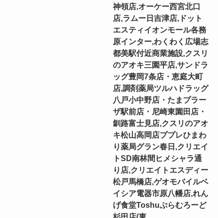
神領店,オーケー西宮北口
店,ラムー日吉津店,ドット
エスティイオンモール各務
原インター,わくわく広場志
都美駅付近商業施設,クスリ
のアオキ三園平店,サンドラ
ッグ豊岡7条店・恵庭大町
店,調剤薬局ツルハドラッグ
八戸小中野店・たまプラー
ザ駅前店・尼崎東園田店・
釧路富士見店,クスリのアオ
キ松山高岡店ププレひまわ
り薬局グラン春日,クリエイ
トSD南林間ヒメシャラ通
り店,クリエイトエスディー
松戸馬橋店,ゲオモバイルベ
イシア電器市原八幡店,れん
げ食堂Toshuぷらむろーど
杉田店(東