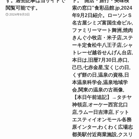
す。過去記事は当サイトで
ト。“開店・旅行・美味検
閲覧可能です。
索の窓口”食彩品館.jp,2024
年9月2日紹介。ローソンＳ
2024年9月3日
名古屋シミズ富国生命ビル,
ファミリーマート舞洲,焼肉
きんぐ小牧店・米子店,ステ
ーキ定食松牛八王子店,シャ
トレーゼ越谷せんげん台店,
本日は,旧暦7月30日,赤口,
己巳,七赤金星,宝くじの日,
くず餅の日,温泉の資格,日
本温泉科学会,温泉地域学
会,関東の温泉の古画像,
【本日午前追記】→タチヤ
神領店,オーケー西宮北口
店,ラムー日吉津店,ドット
エスティイオンモール各務
原インター,わくわく広場志
都美駅付近商業施設,クスリ