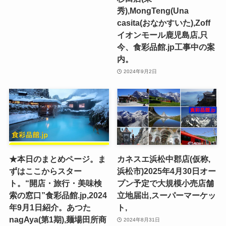
秀),MongTeng(Una
casita(おなかすいた),Zoff
イオンモール鹿児島店,只
今、食彩品館.jp工事中の案
内。
2024年9月2日
★本日のまとめページ。ま
カネスエ浜松中郡店(仮称,
ずはここからスター
浜松市)2025年4月30日オー
ト。“開店・旅行・美味検
プン予定で大規模小売店舗
索の窓口”食彩品館.jp,2024
立地届出,スーパーマーケッ
年9月1日紹介。あつた
ト,
nagAya(第1期),麺場田所商
2024年8月31日