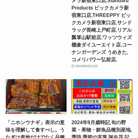
メラ新宿東口店,Standard
Products ビックカメラ新
宿東口店,THREEPPY ビッ
クカメラ新宿東口店,サンド
ラッグ長崎上戸町店,リアル
瓢箪山駅前店,ワッツウィズ
棚倉ダイユーエイト店,コー
ナンガーデンズ うめきた,
コメリパワー弘前店,
2024年8月31日
「ニホンウナギ」表示の意
2024年9月歳時記,旬の野
味を理解して食すべし。う
菜・果物・鮮魚品種別産地,
なぎは産地だけでなく品種
季語,季節の言葉,誕生花,記