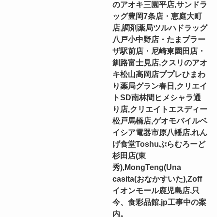
のアオキ三園平店,サンドラ
ッグ豊岡7条店・恵庭大町
店,調剤薬局ツルハドラッグ
八戸小中野店・たまプラー
ザ駅前店・尼崎東園田店・
釧路富士見店,クスリのアオ
キ松山高岡店ププレひまわ
り薬局グラン春日,クリエイ
トSD南林間ヒメシャラ通
り店,クリエイトエスディー
松戸馬橋店,ゲオモバイルベ
イシア電器市原八幡店,れん
げ食堂Toshuぷらむろーど
杉田店(東
秀),MongTeng(Una
casita(おなかすいた),Zoff
イオンモール鹿児島店,只
今、食彩品館.jp工事中の案
内。