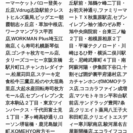
ーマーケットバロー登美ヶ
丘駅前・旭鶴ケ峰二丁目・
丘店,Vdrug志染駅前クレス
お初天神通り,ファミリーマ
トヒルズ薬局,ビッグエー朝
ートＴＸ秋葉原駅店,セブン
霞朝志ヶ丘店・草加中根店,
イレブン袖ケ浦のぞみ野・
ワークマンプラス甲西
旭中央病院前・台東三ノ輪
店,WORKMAN Plus埼玉江
２丁目・相模原相原２丁
南店,くら寿司札幌新琴似
目・平塚テクノロード・川
店,ゴンチャ枚方モール店,
崎はるひ野・横浜二俣川駅
タリーズコーヒー京阪京橋
北・尼崎武庫町４丁目・南
駅片町口,チャンカレダイナ
阿蘇河陽・伊集院下谷口,十
ー,松屋苅田店,ステーキ定
割そば囲炉裏甲府湯村店,ア
食松牛三鷹店,松のや大垣島
カチャンホンポMOMOテラ
里店,大起水産回転寿司枚方
ス店,ココカラファイン成増
モール店,セブンイレブン文
店,マツモトキヨシ平和台駅
京本駒込２丁目・東京ツイ
前店,サンドラッグ豊岡7条
ンパークス・千代田富士見
店,クリエイト薬局八王子大
１丁目・茅ヶ崎高砂通り,ロ
和田町店,クリエイトエスデ
ーソン堺翁橋・鹿児島皷川
ィー寒川駅南店,駿河屋名古
町,KOMEHYO枚方モー
屋新開橋店,エコライフココ