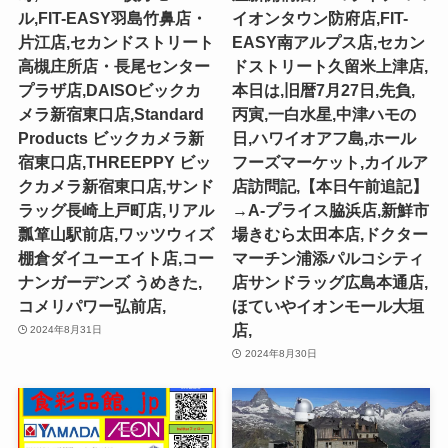
ル,FIT-EASY羽島竹鼻店・
イオンタウン防府店,FIT-
片江店,セカンドストリート
EASY南アルプス店,セカン
高槻庄所店・長尾センター
ドストリート久留米上津店,
プラザ店,DAISOビックカ
本日は,旧暦7月27日,先負,
メラ新宿東口店,Standard
丙寅,一白水星,中津ハモの
Products ビックカメラ新
日,ハワイオアフ島,ホール
宿東口店,THREEPPY ビッ
フーズマーケット,カイルア
クカメラ新宿東口店,サンド
店訪問記,【本日午前追記】
ラッグ長崎上戸町店,リアル
→A-プライス脇浜店,新鮮市
瓢箪山駅前店,ワッツウィズ
場きむら太田本店,ドクター
棚倉ダイユーエイト店,コー
マーチン浦添パルコシティ
ナンガーデンズ うめきた,
店サンドラッグ広島本通店,
コメリパワー弘前店,
ほていやイオンモール大垣
店,
2024年8月31日
2024年8月30日