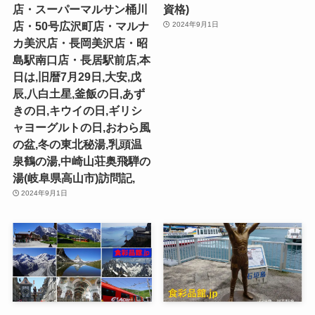
店・スーパーマルサン桶川
資格)
店・50号広沢町店・マルナ
2024年9月1日
カ美沢店・長岡美沢店・昭
島駅南口店・長居駅前店,本
日は,旧暦7月29日,大安,戊
辰,八白土星,釜飯の日,あず
きの日,キウイの日,ギリシ
ャヨーグルトの日,おわら風
の盆,冬の東北秘湯,乳頭温
泉鶴の湯,中崎山荘奥飛騨の
湯(岐阜県高山市)訪問記,
2024年9月1日