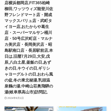
店横浜都岡店,FIT365柏崎
柳田,ワッツウィズ能登川佐
野フレンドマート店・開成
マックスバリュ店・武町タ
イヨー店,おたからや葛生
店・スーパーマルサン桶川
店・50号広沢町店・マルナ
カ美沢店・長岡美沢店・昭
島駅南口店・長居駅前店,本
日は,旧暦7月29日,大安,戊
辰,八白土星,釜飯の日,あず
きの日,キウイの日,ギリシ
ャヨーグルトの日,おわら風
の盆,冬の東北秘湯,乳頭温
泉鶴の湯,中崎山荘奥飛騨の
湯(岐阜県高山市)訪問記,
2024年9月1日