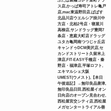
ス店,かっぱ寿司アトレ亀戸
店,mac東温野田店,ぱぱす
北品川店ウエルシア掛川中
方店・北柏2号店・寝屋川
高柳店,サンドラッグ豊岡7
条店・恵庭大町店ドラッグ
ユタカ亀岡南つつじヶ丘店
キャンドゥDCM美沢店,セ
カンドストリート久留米上
津店,FIT-EASY千種店・秦
野店・福津店,平塚ロフト,
エキマルシェ大阪
UMEST(ウメスト),【本日
午後追記】→無印良品唐津,
無印良品日田,西松屋イオン
日向店のオープン見合わせ,
西松屋宮交シティ店,西松屋
メガセンタートライアル善