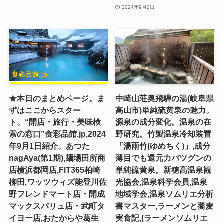
2024年9月2日
★本日のまとめページ。ま
中崎山荘奥飛騨の湯(岐阜県
ずはここからスター
高山市)単純硫黄泉の魅力。
ト。“開店・旅行・美味検
源泉の成分変化。温泉の在
索の窓口”食彩品館.jp,2024
野研究。竹製温泉冷却装置
年9月1日紹介。あつた
「湯雨竹(ゆめちく)」,成分
nagAya(第1期),麺場田所商
薄目でも還元力バツグンの
店横浜都岡店,FIT365柏崎
単純硫黄泉。新穂高温泉観
柳田,ワッツウィズ能登川佐
光協会,温泉科学会員,温泉
野フレンドマート店・開成
地域学会,温泉ソムリエ分析
マックスバリュ店・武町タ
書マスター,ラーメンと蕎麦
イヨー店,おたからや葛生
実食記,(ラーメンソムリエ