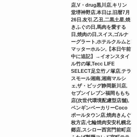
店,V・drug黒川店,キリン
堂堺神野店,本日は,旧暦7月
26日,友引,乙丑,二黒土星,焼
きふぐの日,馬肉を愛する
日,焼肉の日,スイス,ゴルナ
ーグラート,ホテルクルムと
マッターホルン,【本日午前
中に追記】→イオンスタイ
ル竹の塚,Tecc LIFE
SELECT⾜⽴⽵ノ塚店,テラ
スモール湘南,湘南マルシ
ェ,ザ・ビッグ静岡新川店,
セブンイレブン福岡ももち
店(次世代環境配慮型店舗),
ペンギンベーカリーCoco
ポールタウン店,焼肉きんぐ
枚方店,七輪焼肉安安札幌北
郷店,スシロー西宮門前町店
ふたば製麺コレド室町テラ