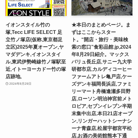
イオンスタイル竹の
★本日のまとめページ。ま
塚,Tecc LIFE SELECT ⾜
ずはここからスター
⽴⽵ノ塚店(仮称,東京都足
ト。“開店・旅行・美味検
立区)2025年夏オープン,ヤ
索の窓口”食彩品館.jp,2024
マダデンキ,イオンスタイ
年8月29日紹介。マックス
ル,東武伊勢崎線竹ノ塚駅至
バリュ長丘店,サニー九大学
近,イトーヨーカドー竹の塚
研都市店,カルディコーヒー
店跡地,
ファームアトレ亀戸店,ケー
ズデンキ福岡長浜店,ファミ
2024年8月29日
リーマート舟橋逢瀬多田野
店,ローソン明治神宮前メト
ロピア,セブンイレブン半期
末集中出店,本日21店オープ
ン,リンガーハットシーナシ
ーナ青森店,松屋宇都宮平松
店,お酒の美術館熊本下通