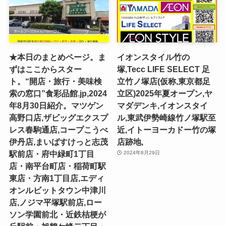
★本日のまとめページ。ま
イオンスタイル竹の
ずはここからスター
塚,Tecc LIFE SELECT ⾜
ト。“開店・旅行・美味検
⽴⽵ノ塚店(仮称,東京都足
索の窓口”食彩品館.jp,2024
立区)2025年夏オープン,ヤ
年8月30日紹介。マツゲン
マダデンキ,イオンスタイ
高野口店,ザビッグエクスプ
ル,東武伊勢崎線竹ノ塚駅至
レス春駒通店,コープこうべ
近,イトーヨーカドー竹の塚
伊丹店,まいばすけっと志茂
店跡地,
駅前店・府中緑町1丁目
2024年8月29日
店・南平台町店・稲荷町駅
東店・方南1丁目店,エディ
オンルビットタウン中津川
店,ノジマ平塚駅前店,ロー
ソン学園前北・近鉄桔梗が