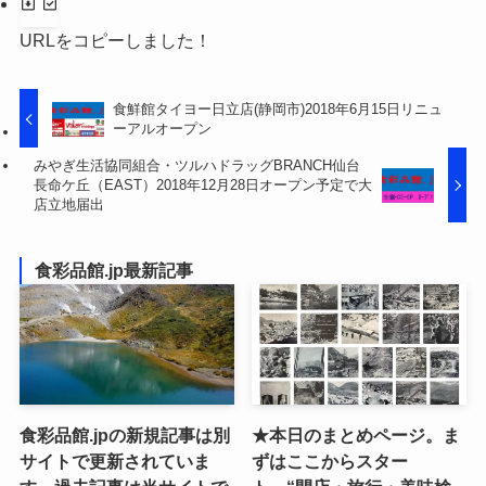
URLをコピーしました！
食鮮館タイヨー日立店(静岡市)2018年6月15日リニュ
ーアルオープン
みやぎ生活協同組合・ツルハドラッグBRANCH仙台
長命ケ丘（EAST）2018年12月28日オープン予定で大
店立地届出
食彩品館.jp最新記事
食彩品館.jpの新規記事は別
★本日のまとめページ。ま
サイトで更新されていま
ずはここからスター