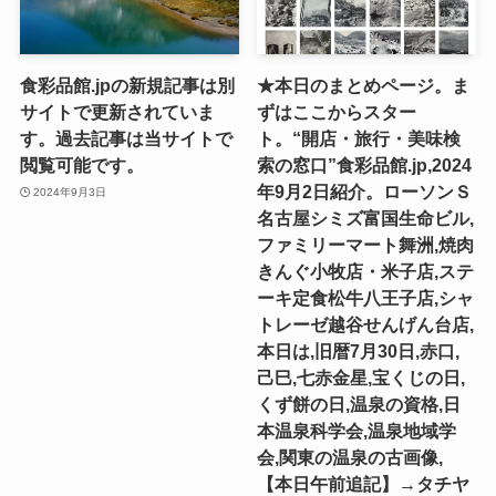
食彩品館.jpの新規記事は別
★本日のまとめページ。ま
サイトで更新されていま
ずはここからスター
す。過去記事は当サイトで
ト。“開店・旅行・美味検
閲覧可能です。
索の窓口”食彩品館.jp,2024
年9月2日紹介。ローソンＳ
2024年9月3日
名古屋シミズ富国生命ビル,
ファミリーマート舞洲,焼肉
きんぐ小牧店・米子店,ステ
ーキ定食松牛八王子店,シャ
トレーゼ越谷せんげん台店,
本日は,旧暦7月30日,赤口,
己巳,七赤金星,宝くじの日,
くず餅の日,温泉の資格,日
本温泉科学会,温泉地域学
会,関東の温泉の古画像,
【本日午前追記】→タチヤ