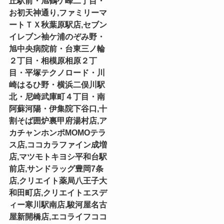
丘駅前・旭鶴ケ峰二丁目・
お初天神通り,ファミリーマ
ートＴＸ秋葉原駅店,セブン
イレブン袖ケ浦のぞみ野・
旭中央病院前・台東三ノ輪
２丁目・相模原相原２丁
目・平塚テクノロード・川
崎はるひ野・横浜二俣川駅
北・尼崎武庫町４丁目・南
阿蘇河陽・伊集院下谷口,十
割そば囲炉裏甲府湯村店,ア
カチャンホンポMOMOテラ
ス店,ココカラファイン成増
店,マツモトキヨシ平和台駅
前店,サンドラッグ豊岡7条
店,クリエイト薬局八王子大
和田町店,クリエイトエスデ
ィー寒川駅南店,駿河屋名古
屋新開橋店,エコライフココ