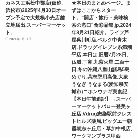
カネスエ浜松中郡店(仮称,
★本日のまとめページ。ま
浜松市)2025年4月30日オー
ずはここからスター
プン予定で大規模小売店舗
ト。“開店・旅行・美味検
立地届出,スーパーマーケッ
索の窓口”食彩品館.jp,2024
ト,
年8月31日紹介。ライフ芦
屋呉川町店,ベルク中青木
2024年8月31日
店,ドラッグイレブン糸満潮
平店,本日は,旧暦7月28日,
仏滅,丁卯,九紫火星,二百十
日,冬の沖縄八重山諸島5島
めぐり,具志堅用高像,大衆
うなぎ うなまる(愛知県安
城市)ニホンウナギ実食記,
【本日午前追記】→スーパ
ーマーケットバロー登美ヶ
丘店,Vdrug志染駅前クレス
トヒルズ薬局,ビッグエー朝
霞朝志ヶ丘店・草加中根店,
ワークマンプラス甲西