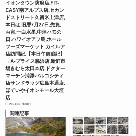
イオンタウン防府店,FIT-
EASY南アルプス店,セカン
ドストリート久留米上津店,
本日は,旧暦7月27日,先負,
丙寅,一白水星,中津ハモの
日,ハワイオアフ島,ホール
フーズマーケット,カイルア
店訪問記,【本日午前追記】
→A-プライス脇浜店,新鮮市
場きむら太田本店,ドクター
マーチン浦添パルコシティ
店サンドラッグ広島本通店,
ほていやイオンモール大垣
店,
2024年8月30日
関連記事