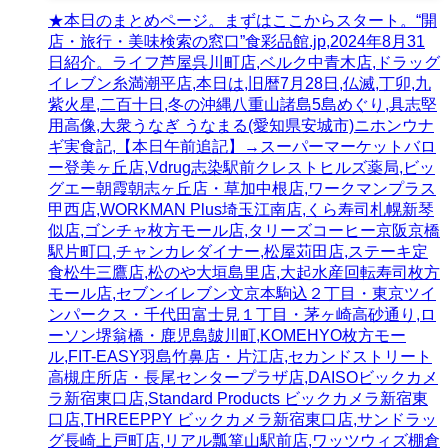
★本日のまとめページ。まずはここからスタート。“開
店・旅行・美味検索の窓口”食彩品館.jp,2024年8月31
日紹介。ライフ芦屋呉川町店,ベルク中青木店,ドラッグ
イレブン糸満潮平店,本日は,旧暦7月28日,仏滅,丁卯,九
紫火星,二百十日,冬の沖縄八重山諸島5島めぐり,具志堅
用高像,大衆うなぎ うなまる(愛知県安城市)ニホンウナ
ギ実食記,【本日午前追記】→スーパーマーケットバロ
ー登美ヶ丘店,Vdrug志染駅前クレストヒルズ薬局,ビッ
グエー朝霞朝志ヶ丘店・草加中根店,ワークマンプラス
甲西店,WORKMAN Plus埼玉江南店,くら寿司札幌新琴
似店,ゴンチャ枚方モール店,タリーズコーヒー京阪京橋
駅片町口,チャンカレダイナー,松屋苅田店,ステーキ定
食松牛三鷹店,松のや大垣島里店,大起水産回転寿司枚方
モール店,セブンイレブン文京本駒込２丁目・東京ツイ
ンパークス・千代田富士見１丁目・茅ヶ崎高砂通り,ロ
ーソン堺翁橋・鹿児島皷川町,KOMEHYO枚方モー
ル,FIT-EASY羽島竹鼻店・片江店,セカンドストリート
高槻庄所店・長尾センタープラザ店,DAISOビックカメ
ラ新宿東口店,Standard Products ビックカメラ新宿東
口店,THREEPPY ビックカメラ新宿東口店,サンドラッ
グ長崎上戸町店,リアル瓢箪山駅前店,ワッツウィズ棚倉