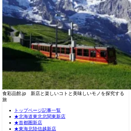
食彩品館.jp 新店と楽しいコトと美味しいモノを探究する
旅
トップページ記事一覧
★北海道東北北関東新店
★首都圏新店
★東海北陸信越新店