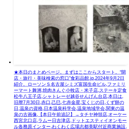
★本日のまとめページ。まずはここからスタート。“開
店・旅行・美味検索の窓口”食彩品館.jp,2024年9月2日
紹介。ローソンＳ名古屋シミズ富国生命ビル,ファミリ
ーマート舞洲,焼肉きんぐ小牧店・米子店,ステーキ定食
松牛八王子店,シャトレーゼ越谷せんげん台店,本日は,
旧暦7月30日,赤口,己巳,七赤金星,宝くじの日,くず餅の
日,温泉の資格,日本温泉科学会,温泉地域学会,関東の温
泉の古画像,【本日午前追記】→タチヤ神領店,オーケー
西宮北口店,ラムー日吉津店,ドットエスティイオンモー
ル各務原インター,わくわく広場志都美駅付近商業施設,