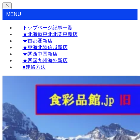
MENU
トップページ記事一覧
★北海道東北北関東新店
★首都圏新店
★東海北陸信越新店
★関西中国新店
★四国九州海外新店
■連絡方法