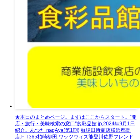
★本日のまとめページ。まずはここからスタート。“開
店・旅行・美味検索の窓口”食彩品館.jp,2024年9月1日
紹介。あつた nagAya(第1期),麺場田所商店横浜都岡
店,FIT365柏崎柳田,ワッツウィズ能登川佐野フレンド