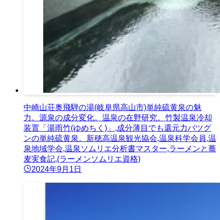
中崎山荘奥飛騨の湯(岐阜県高山市)単純硫黄泉の魅
力。源泉の成分変化。温泉の在野研究。竹製温泉冷却
装置「湯雨竹(ゆめちく)」,成分薄目でも還元力バツグ
ンの単純硫黄泉。新穂高温泉観光協会,温泉科学会員,温
泉地域学会,温泉ソムリエ分析書マスター,ラーメンと蕎
麦実食記,(ラーメンソムリエ資格)
2024年9月1日