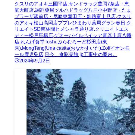
クスリのアオキ三園平店,サンドラッグ豊岡7条店・恵
庭大町店,調剤薬局ツルハドラッグ八戸小中野店・たま
プラーザ駅前店・尼崎東園田店・釧路富士見店,クスリ
のアオキ松山高岡店ププレひまわり薬局グラン春日,ク
リエイトSD南林間ヒメシャラ通り店,クリエイトエス
ディー松戸馬橋店,ゲオモバイルベイシア電器市原八幡
店,れんげ食堂Toshuぷらむろーど杉田店(東
秀),MongTeng(Una casita(おなかすいた),Zoffイオンモ
ール鹿児島店,只今、食彩品館.jp工事中の案内。
2024年9月2日