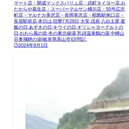
マート店・開成マックスバリュ店・武町タイヨー店,お
たからや葛生店・スーパーマルサン桶川店・50号広沢
町店・マルナカ美沢店・長岡美沢店・昭島駅南口店・
長居駅前店,本日は,旧暦7月29日,大安,戊辰,八白土星,釜
飯の日,あずきの日,キウイの日,ギリシャヨーグルトの
日,おわら風の盆,冬の東北秘湯,乳頭温泉鶴の湯,中崎山
荘奥飛騨の湯(岐阜県高山市)訪問記,
2024年9月1日