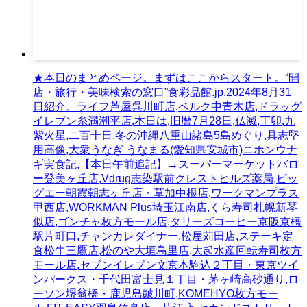
★本日のまとめページ。まずはここからスタート。“開
店・旅行・美味検索の窓口”食彩品館.jp,2024年8月31
日紹介。ライフ芦屋呉川町店,ベルク中青木店,ドラッグ
イレブン糸満潮平店,本日は,旧暦7月28日,仏滅,丁卯,九
紫火星,二百十日,冬の沖縄八重山諸島5島めぐり,具志堅
用高像,大衆うなぎ うなまる(愛知県安城市)ニホンウナ
ギ実食記,【本日午前追記】→スーパーマーケットバロ
ー登美ヶ丘店,Vdrug志染駅前クレストヒルズ薬局,ビッ
グエー朝霞朝志ヶ丘店・草加中根店,ワークマンプラス
甲西店,WORKMAN Plus埼玉江南店,くら寿司札幌新琴
似店,ゴンチャ枚方モール店,タリーズコーヒー京阪京橋
駅片町口,チャンカレダイナー,松屋苅田店,ステーキ定
食松牛三鷹店,松のや大垣島里店,大起水産回転寿司枚方
モール店,セブンイレブン文京本駒込２丁目・東京ツイ
ンパークス・千代田富士見１丁目・茅ヶ崎高砂通り,ロ
ーソン堺翁橋・鹿児島皷川町,KOMEHYO枚方モー