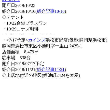
開店日2019/10/23
紹介日2019/10/16(
紹介記事10/16
)
◇テナント
・10/22合鍵プラスワン
・10/29コナズ珈琲
=====================
・<7/17予定>
カインズ
浜松市野店(仮称:静岡県浜松市)
静岡県浜松市東区小池町字一里山 2425-1
店舗面積 8,479㎡
駐車場 538台
開店日2019/07/17予定
紹介日2018/11/21(
紹介記事11/21
)
◇出店地付近の地図(鯉池町2424を表示)