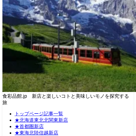
食彩品館.jp 新店と楽しいコトと美味しいモノを探究する
旅
トップページ記事一覧
★北海道東北北関東新店
★首都圏新店
★東海北陸信越新店