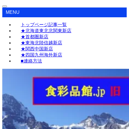
MENU
トップページ記事一覧
★北海道東北北関東新店
★首都圏新店
★東海北陸信越新店
★関西中国新店
★四国九州海外新店
■連絡方法