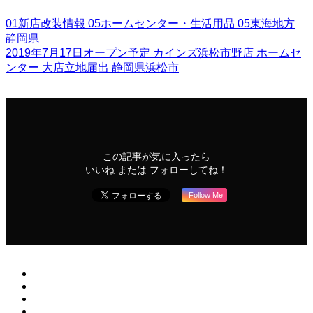
01新店改装情報
05ホームセンター・生活用品
05東海地方
静岡県
2019年7月17日オープン予定
カインズ浜松市野店
ホームセ
ンター
大店立地届出
静岡県浜松市
この記事が気に入ったら
いいね または フォローしてね！
Follow Me