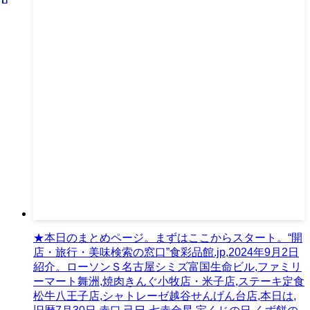
★本日のまとめページ。まずはここからスタート。“開
店・旅行・美味検索の窓口”食彩品館.jp,2024年9月2日
紹介。ローソンＳ名古屋シミズ富国生命ビル,ファミリ
ーマート舞洲,焼肉きんぐ小牧店・米子店,ステーキ定食
松牛八王子店,シャトレーゼ越谷せんげん台店,本日は,