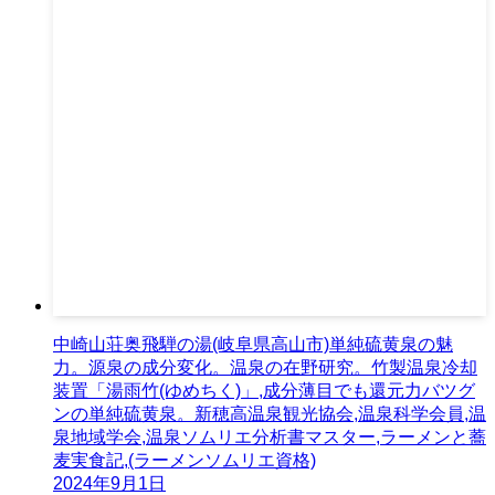
中崎山荘奥飛騨の湯(岐阜県高山市)単純硫黄泉の魅
力。源泉の成分変化。温泉の在野研究。竹製温泉冷却
装置「湯雨竹(ゆめちく)」,成分薄目でも還元力バツグ
ンの単純硫黄泉。新穂高温泉観光協会,温泉科学会員,温
泉地域学会,温泉ソムリエ分析書マスター,ラーメンと蕎
麦実食記,(ラーメンソムリエ資格)
2024年9月1日