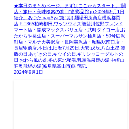
★本日のまとめページ。まずはここからスタート。“開
店・旅行・美味検索の窓口”食彩品館.jp,2024年9月1日
紹介。あつた nagAya(第1期),麺場田所商店横浜都岡
店,FIT365柏崎柳田,ワッツウィズ能登川佐野フレンド
マート店・開成マックスバリュ店・武町タイヨー店,お
たからや葛生店・スーパーマルサン桶川店・50号広沢
町店・マルナカ美沢店・長岡美沢店・昭島駅南口店・
長居駅前店,本日は,旧暦7月29日,大安,戊辰,八白土星,釜
飯の日,あずきの日,キウイの日,ギリシャヨーグルトの
日,おわら風の盆,冬の東北秘湯,乳頭温泉鶴の湯,中崎山
荘奥飛騨の湯(岐阜県高山市)訪問記,
2024年9月1日