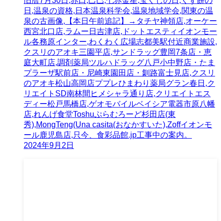
旧暦7月30日,赤口,己巳,七赤金星,宝くじの日,くず餅の
日,温泉の資格,日本温泉科学会,温泉地域学会,関東の温
泉の古画像,【本日午前追記】→タチヤ神領店,オーケー
西宮北口店,ラムー日吉津店,ドットエスティイオンモー
ル各務原インター,わくわく広場志都美駅付近商業施設,
クスリのアオキ三園平店,サンドラッグ豊岡7条店・恵
庭大町店,調剤薬局ツルハドラッグ八戸小中野店・たま
プラーザ駅前店・尼崎東園田店・釧路富士見店,クスリ
のアオキ松山高岡店ププレひまわり薬局グラン春日,ク
リエイトSD南林間ヒメシャラ通り店,クリエイトエス
ディー松戸馬橋店,ゲオモバイルベイシア電器市原八幡
店,れんげ食堂Toshuぷらむろーど杉田店(東
秀),MongTeng(Una casita(おなかすいた),Zoffイオンモ
ール鹿児島店,只今、食彩品館.jp工事中の案内。
2024年9月2日