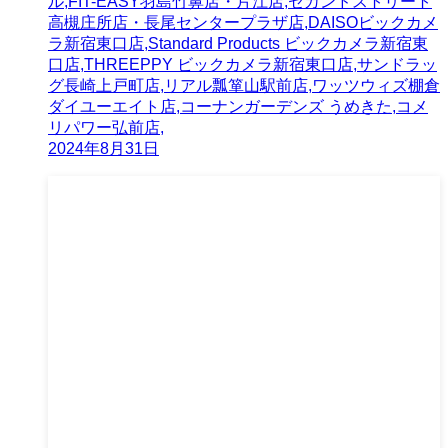
ル,FIT-EASY羽島竹鼻店・片江店,セカンドストリート
高槻庄所店・長尾センタープラザ店,DAISOビックカメ
ラ新宿東口店,Standard Products ビックカメラ新宿東
口店,THREEPPY ビックカメラ新宿東口店,サンドラッ
グ長崎上戸町店,リアル瓢箪山駅前店,ワッツウィズ棚倉
ダイユーエイト店,コーナンガーデンズ うめきた,コメ
リパワー弘前店,
2024年8月31日