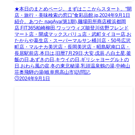
★本日のまとめページ。まずはここからスタート。“開
店・旅行・美味検索の窓口”食彩品館.jp,2024年9月1日
紹介。あつた nagAya(第1期),麺場田所商店横浜都岡
店,FIT365柏崎柳田,ワッツウィズ能登川佐野フレンド
マート店・開成マックスバリュ店・武町タイヨー店,お
たからや葛生店・スーパーマルサン桶川店・50号広沢
町店・マルナカ美沢店・長岡美沢店・昭島駅南口店・
長居駅前店,本日は,旧暦7月29日,大安,戊辰,八白土星,釜
飯の日,あずきの日,キウイの日,ギリシャヨーグルトの
日,おわら風の盆,冬の東北秘湯,乳頭温泉鶴の湯,中崎山
荘奥飛騨の湯(岐阜県高山市)訪問記,
2024年9月1日