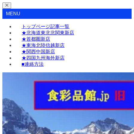
MENU
トップページ記事一覧
★北海道東北北関東新店
★首都圏新店
★東海北陸信越新店
★関西中国新店
★四国九州海外新店
■連絡方法