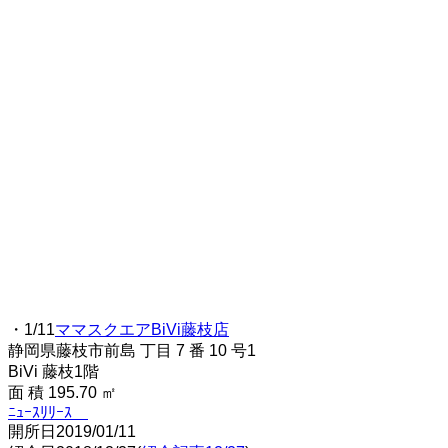
・1/11
ママスクエアBiVi藤枝店
静岡県藤枝市前島 丁目 7 番 10 号1
BiVi 藤枝1階
面 積 195.70 ㎡
ﾆｭｰｽﾘﾘｰｽ
開所日2019/01/11