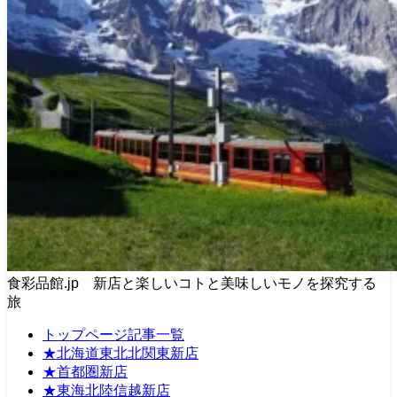
食彩品館.jp 新店と楽しいコトと美味しいモノを探究する
旅
トップページ記事一覧
★北海道東北北関東新店
★首都圏新店
★東海北陸信越新店