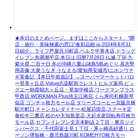
★本日のまとめページ。まずはここからスタート。“開
店・旅行・美味検索の窓口”食彩品館.jp,2024年8月31
日紹介。ライフ芦屋呉川町店,ベルク中青木店,ドラッグ
イレブン糸満潮平店,本日は,旧暦7月28日,仏滅,丁卯,九
紫火星,二百十日,冬の沖縄八重山諸島5島めぐり,具志堅
用高像,大衆うなぎ うなまる(愛知県安城市)ニホンウナ
ギ実食記,【本日午前追記】→スーパーマーケットバロ
ー登美ヶ丘店,Vdrug志染駅前クレストヒルズ薬局,ビッ
グエー朝霞朝志ヶ丘店・草加中根店,ワークマンプラス
甲西店,WORKMAN Plus埼玉江南店,くら寿司札幌新琴
似店,ゴンチャ枚方モール店,タリーズコーヒー京阪京橋
駅片町口,チャンカレダイナー,松屋苅田店,ステーキ定
食松牛三鷹店,松のや大垣島里店,大起水産回転寿司枚方
モール店,セブンイレブン文京本駒込２丁目・東京ツイ
ンパークス・千代田富士見１丁目・茅ヶ崎高砂通り,ロ
ーソン堺翁橋・鹿児島皷川町,KOMEHYO枚方モー