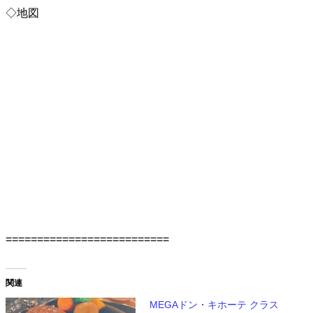
◇地図
==========================
関連
MEGAドン・キホーテ クラス