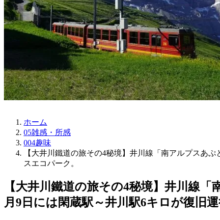
ホーム
05雑感・所感
004趣味
【大井川鐵道の旅その4秘境】井川線「南アルプスあぷと
スエコパーク。
【大井川鐵道の旅その4秘境】井川線「南
月9日には閑蔵駅～井川駅6キロが復旧