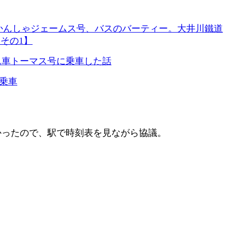
ときかんしゃジェームス号、バスのバーティー。大井川鐵道
道その1】
ん車トーマス号に乗車した話
乗車
かったので、駅で時刻表を見ながら協議。