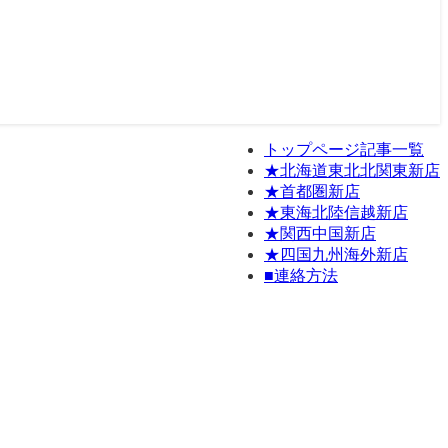
トップページ記事一覧
★北海道東北北関東新店
★首都圏新店
★東海北陸信越新店
★関西中国新店
★四国九州海外新店
■連絡方法