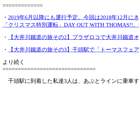
=============
・
2019年6月以降にも運行予定。今回は2018年1
「クリスマス特別運転」DAY OUT WITH THOM
・
【
大井川鐵道の旅その2】プラザロコで大井川鐵道
・
【大井川鐵道の旅その3】千頭駅で「トーマスフェア
より続く
==============================
千頭駅に到着した私達3人は、あぷとラインに乗車す