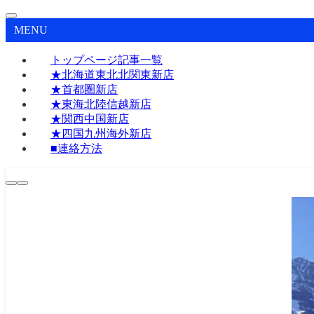
MENU
トップページ記事一覧
★北海道東北北関東新店
★首都圏新店
★東海北陸信越新店
★関西中国新店
★四国九州海外新店
■連絡方法