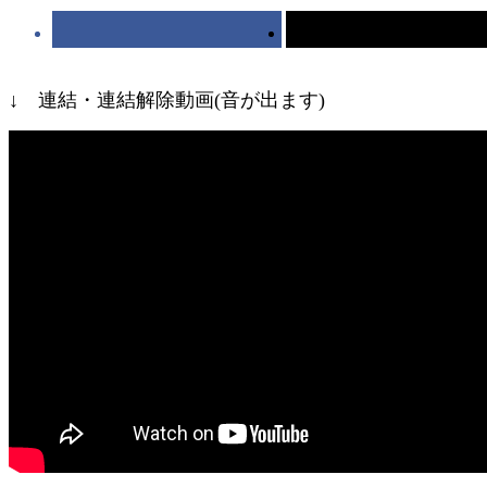
↓ 連結・連結解除動画(音が出ます)