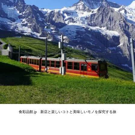
食彩品館.jp 新店と楽しいコトと美味しいモノを探究する旅