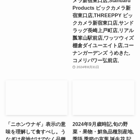
メラ新宿東口店,Standard
Products ビックカメラ新
宿東口店,THREEPPY ビッ
クカメラ新宿東口店,サンド
ラッグ長崎上戸町店,リアル
瓢箪山駅前店,ワッツウィズ
棚倉ダイユーエイト店,コー
ナンガーデンズ うめきた,
コメリパワー弘前店,
2024年8月31日
「ニホンウナギ」表示の意
2024年9月歳時記,旬の野
味を理解して食すべし。う
菜・果物・鮮魚品種別産地,
なぎは産地だけでなく品種
季語,季節の言葉,誕生花,記