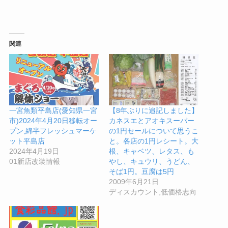
関連
一宮魚類平島店(愛知県一宮
【8年ぶりに追記しました】
市)2024年4月20日移転オー
カネスエとアオキスーパー
プン,綿半フレッシュマーケ
の1円セールについて思うこ
ット平島店
と。各店の1円レシート。大
2024年4月19日
根、キャベツ、レタス、も
01新店改装情報
やし、キュウリ、うどん、
そば1円。豆腐は5円
2009年6月21日
ディスカウント,低価格志向