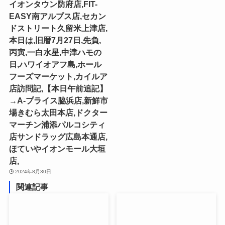
イオンタウン防府店,FIT-
EASY南アルプス店,セカン
ドストリート久留米上津店,
本日は,旧暦7月27日,先負,
丙寅,一白水星,中津ハモの
日,ハワイオアフ島,ホール
フーズマーケット,カイルア
店訪問記,【本日午前追記】
→A-プライス脇浜店,新鮮市
場きむら太田本店,ドクター
マーチン浦添パルコシティ
店サンドラッグ広島本通店,
ほていやイオンモール大垣
店,
2024年8月30日
関連記事