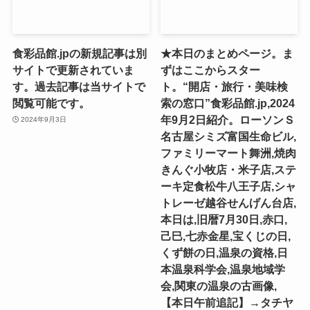
食彩品館.jpの新規記事は別
★本日のまとめページ。ま
サイトで更新されていま
ずはここからスター
す。過去記事は当サイトで
ト。“開店・旅行・美味検
閲覧可能です。
索の窓口”食彩品館.jp,2024
年9月2日紹介。ローソンＳ
2024年9月3日
名古屋シミズ富国生命ビル,
ファミリーマート舞洲,焼肉
きんぐ小牧店・米子店,ステ
ーキ定食松牛八王子店,シャ
トレーゼ越谷せんげん台店,
本日は,旧暦7月30日,赤口,
己巳,七赤金星,宝くじの日,
くず餅の日,温泉の資格,日
本温泉科学会,温泉地域学
会,関東の温泉の古画像,
【本日午前追記】→タチヤ