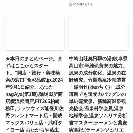
2024年9月2日
★本日のまとめページ。ま
中崎山荘奥飛騨の湯(岐阜県
ずはここからスター
高山市)単純硫黄泉の魅力。
ト。“開店・旅行・美味検
源泉の成分変化。温泉の在
索の窓口”食彩品館.jp,2024
野研究。竹製温泉冷却装置
年9月1日紹介。あつた
「湯雨竹(ゆめちく)」,成分
nagAya(第1期),麺場田所商
薄目でも還元力バツグンの
店横浜都岡店,FIT365柏崎
単純硫黄泉。新穂高温泉観
柳田,ワッツウィズ能登川佐
光協会,温泉科学会員,温泉
野フレンドマート店・開成
地域学会,温泉ソムリエ分析
マックスバリュ店・武町タ
書マスター,ラーメンと蕎麦
イヨー店,おたからや葛生
実食記,(ラーメンソムリエ