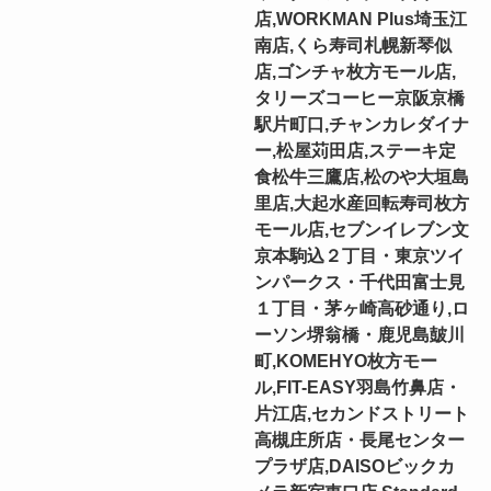
店,WORKMAN Plus埼玉江
南店,くら寿司札幌新琴似
店,ゴンチャ枚方モール店,
タリーズコーヒー京阪京橋
駅片町口,チャンカレダイナ
ー,松屋苅田店,ステーキ定
食松牛三鷹店,松のや大垣島
里店,大起水産回転寿司枚方
モール店,セブンイレブン文
京本駒込２丁目・東京ツイ
ンパークス・千代田富士見
１丁目・茅ヶ崎高砂通り,ロ
ーソン堺翁橋・鹿児島皷川
町,KOMEHYO枚方モー
ル,FIT-EASY羽島竹鼻店・
片江店,セカンドストリート
高槻庄所店・長尾センター
プラザ店,DAISOビックカ