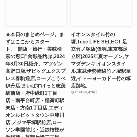
★本日のまとめページ。ま
イオンスタイル竹の
ずはここからスター
塚,Tecc LIFE SELECT ⾜
ト。“開店・旅行・美味検
⽴⽵ノ塚店(仮称,東京都足
索の窓口”食彩品館.jp,2024
立区)2025年夏オープン,ヤ
年8月30日紹介。マツゲン
マダデンキ,イオンスタイ
高野口店,ザビッグエクスプ
ル,東武伊勢崎線竹ノ塚駅至
レス春駒通店,コープこうべ
近,イトーヨーカドー竹の塚
伊丹店,まいばすけっと志茂
店跡地,
駅前店・府中緑町1丁目
2024年8月29日
店・南平台町店・稲荷町駅
東店・方南1丁目店,エディ
オンルビットタウン中津川
店,ノジマ平塚駅前店,ロー
ソン学園前北・近鉄桔梗が