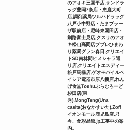
のアオキ三園平店,サンドラ
ッグ豊岡7条店・恵庭大町
店,調剤薬局ツルハドラッグ
八戸小中野店・たまプラー
ザ駅前店・尼崎東園田店・
釧路富士見店,クスリのアオ
キ松山高岡店ププレひまわ
り薬局グラン春日,クリエイ
トSD南林間ヒメシャラ通
り店,クリエイトエスディー
松戸馬橋店,ゲオモバイルベ
イシア電器市原八幡店,れん
げ食堂Toshuぷらむろーど
杉田店(東
秀),MongTeng(Una
casita(おなかすいた),Zoff
イオンモール鹿児島店,只
今、食彩品館.jp工事中の案
内。