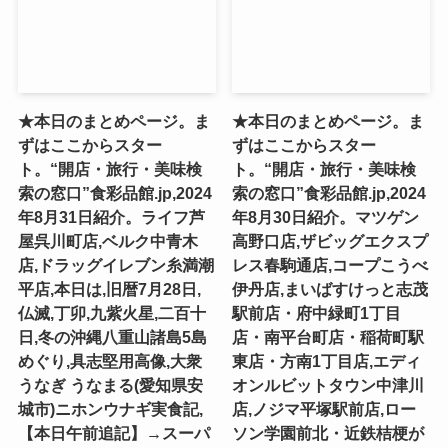
★本日のまとめページ。ま
★本日のまとめページ。ま
ずはここからスター
ずはここからスター
ト。“開店・旅行・美味検
ト。“開店・旅行・美味検
索の窓口”食彩品館.jp,2024
索の窓口”食彩品館.jp,2024
年8月31日紹介。ライフ芦
年8月30日紹介。マツゲン
屋呉川町店,ベルク中青木
高野口店,ザビッグエクスプ
店,ドラッグイレブン糸満潮
レス春駒通店,コープこうべ
平店,本日は,旧暦7月28日,
伊丹店,まいばすけっと志茂
仏滅,丁卯,九紫火星,二百十
駅前店・府中緑町1丁目
日,冬の沖縄八重山諸島5島
店・南平台町店・稲荷町駅
めぐり,具志堅用高像,大衆
東店・方南1丁目店,エディ
うなぎ うなまる(愛知県安
オンルビットタウン中津川
城市)ニホンウナギ実食記,
店,ノジマ平塚駅前店,ロー
【本日午前追記】→スーパ
ソン学園前北・近鉄桔梗が