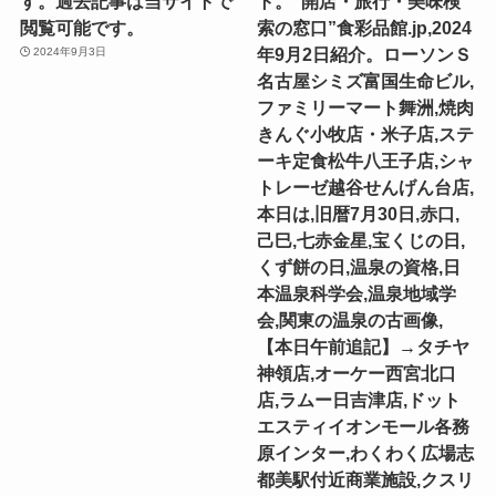
す。過去記事は当サイトで
ト。“開店・旅行・美味検
閲覧可能です。
索の窓口”食彩品館.jp,2024
年9月2日紹介。ローソンＳ
2024年9月3日
名古屋シミズ富国生命ビル,
ファミリーマート舞洲,焼肉
きんぐ小牧店・米子店,ステ
ーキ定食松牛八王子店,シャ
トレーゼ越谷せんげん台店,
本日は,旧暦7月30日,赤口,
己巳,七赤金星,宝くじの日,
くず餅の日,温泉の資格,日
本温泉科学会,温泉地域学
会,関東の温泉の古画像,
【本日午前追記】→タチヤ
神領店,オーケー西宮北口
店,ラムー日吉津店,ドット
エスティイオンモール各務
原インター,わくわく広場志
都美駅付近商業施設,クスリ