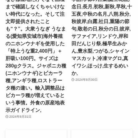
まで確認しなくちゃいけな
念日,長月,初秋,新秋,早秋,十
い時代になった。そして注
五夜,中秋の名月,八朔,秋分,
文即提供されたこと
秋彼岸,白露,社日,重陽の節
も“？”。大衆うなぎ うなま
句,敬老の日,秋分の日,彼岸,
る(愛知県安城市)海外養殖
サファイア,リンドウ,岸和
のニホンウナギを使用した
田だんじり祭,極早生みか
「特上うな重2,400円」＋
ん,豊水梨,つがる,シャイン
肝吸い100円。サイズは
マスカット,冷凍マグロ,真
280gクラス。ジャポニカ種
イワシ,ほっけ,生するめい
(ニホンウナギ)とビカーラ
か,
種,アンギラ種,ロストラー
2024年8月30日
タ種の違い。輸入調整品は
ビカーラ種が増えていると
いう事情。外食の原産地表
示ガイドライン,
2024年8月31日