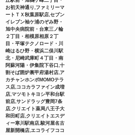
丘駅前・旭鶴ケ峰二丁目・
お初天神通り,ファミリーマ
ートＴＸ秋葉原駅店,セブン
イレブン袖ケ浦のぞみ野・
旭中央病院前・台東三ノ輪
２丁目・相模原相原２丁
目・平塚テクノロード・川
崎はるひ野・横浜二俣川駅
北・尼崎武庫町４丁目・南
阿蘇河陽・伊集院下谷口,十
割そば囲炉裏甲府湯村店,ア
カチャンホンポMOMOテラ
ス店,ココカラファイン成増
店,マツモトキヨシ平和台駅
前店,サンドラッグ豊岡7条
店,クリエイト薬局八王子大
和田町店,クリエイトエスデ
ィー寒川駅南店,駿河屋名古
屋新開橋店,エコライフココ