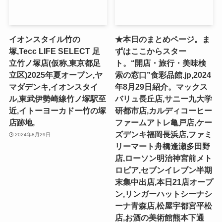
イオンスタイル竹の
★本日のまとめページ。ま
塚,Tecc LIFE SELECT ⾜
ずはここからスター
⽴⽵ノ塚店(仮称,東京都足
ト。“開店・旅行・美味検
立区)2025年夏オープン,ヤ
索の窓口”食彩品館.jp,2024
マダデンキ,イオンスタイ
年8月29日紹介。マックス
ル,東武伊勢崎線竹ノ塚駅至
バリュ長丘店,サニー九大学
近,イトーヨーカドー竹の塚
研都市店,カルディコーヒー
店跡地,
ファームアトレ亀戸店,ケー
ズデンキ福岡長浜店,ファミ
2024年8月29日
リーマート舟橋逢瀬多田野
店,ローソン明治神宮前メト
ロピア,セブンイレブン半期
末集中出店,本日21店オープ
ン,リンガーハットシーナシ
ーナ青森店,松屋宇都宮平松
店,お酒の美術館熊本下通