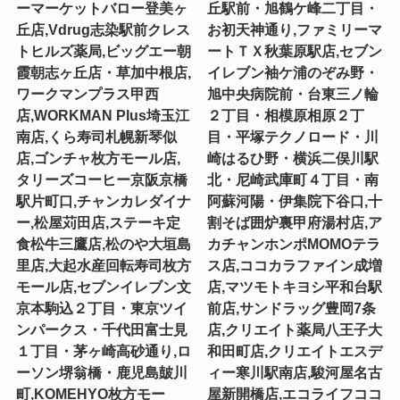
ーマーケットバロー登美ヶ
丘駅前・旭鶴ケ峰二丁目・
丘店,Vdrug志染駅前クレス
お初天神通り,ファミリーマ
トヒルズ薬局,ビッグエー朝
ートＴＸ秋葉原駅店,セブン
霞朝志ヶ丘店・草加中根店,
イレブン袖ケ浦のぞみ野・
ワークマンプラス甲西
旭中央病院前・台東三ノ輪
店,WORKMAN Plus埼玉江
２丁目・相模原相原２丁
南店,くら寿司札幌新琴似
目・平塚テクノロード・川
店,ゴンチャ枚方モール店,
崎はるひ野・横浜二俣川駅
タリーズコーヒー京阪京橋
北・尼崎武庫町４丁目・南
駅片町口,チャンカレダイナ
阿蘇河陽・伊集院下谷口,十
ー,松屋苅田店,ステーキ定
割そば囲炉裏甲府湯村店,ア
食松牛三鷹店,松のや大垣島
カチャンホンポMOMOテラ
里店,大起水産回転寿司枚方
ス店,ココカラファイン成増
モール店,セブンイレブン文
店,マツモトキヨシ平和台駅
京本駒込２丁目・東京ツイ
前店,サンドラッグ豊岡7条
ンパークス・千代田富士見
店,クリエイト薬局八王子大
１丁目・茅ヶ崎高砂通り,ロ
和田町店,クリエイトエスデ
ーソン堺翁橋・鹿児島皷川
ィー寒川駅南店,駿河屋名古
町,KOMEHYO枚方モー
屋新開橋店,エコライフココ