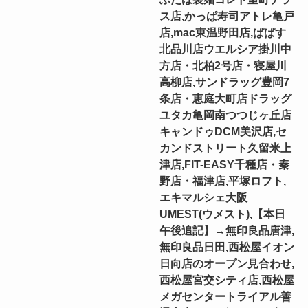
ス店,かっぱ寿司アトレ亀戸
店,mac東温野田店,ぱぱす
北品川店ウエルシア掛川中
方店・北柏2号店・寝屋川
高柳店,サンドラッグ豊岡7
条店・恵庭大町店ドラッグ
ユタカ亀岡南つつじヶ丘店
キャンドゥDCM美沢店,セ
カンドストリート久留米上
津店,FIT-EASY千種店・秦
野店・福津店,平塚ロフト,
エキマルシェ大阪
UMEST(ウメスト),【本日
午後追記】→無印良品唐津,
無印良品日田,西松屋イオン
日向店のオープン見合わせ,
西松屋宮交シティ店,西松屋
メガセンタートライアル善