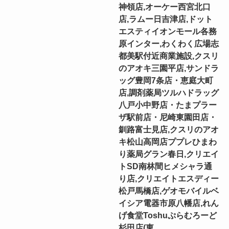
神領店,オーケー西宮北口
店,ラムー日吉津店,ドット
エスティイオンモール各務
原インター,わくわく広場志
都美駅付近商業施設,クスリ
のアオキ三園平店,サンドラ
ッグ豊岡7条店・恵庭大町
店,調剤薬局ツルハドラッグ
八戸小中野店・たまプラー
ザ駅前店・尼崎東園田店・
釧路富士見店,クスリのアオ
キ松山高岡店ププレひまわ
り薬局グラン春日,クリエイ
トSD南林間ヒメシャラ通
り店,クリエイトエスディー
松戸馬橋店,ゲオモバイルベ
イシア電器市原八幡店,れん
げ食堂Toshuぷらむろーど
杉田店(東