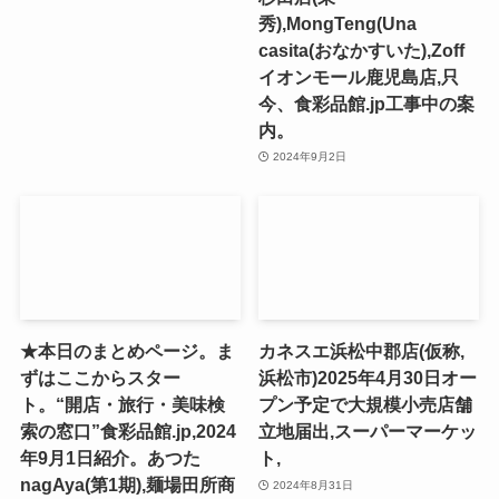
秀),MongTeng(Una
casita(おなかすいた),Zoff
イオンモール鹿児島店,只
今、食彩品館.jp工事中の案
内。
2024年9月2日
★本日のまとめページ。ま
カネスエ浜松中郡店(仮称,
ずはここからスター
浜松市)2025年4月30日オー
ト。“開店・旅行・美味検
プン予定で大規模小売店舗
索の窓口”食彩品館.jp,2024
立地届出,スーパーマーケッ
年9月1日紹介。あつた
ト,
nagAya(第1期),麺場田所商
2024年8月31日