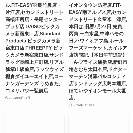
ル,FIT-EASY羽島竹鼻店・
イオンタウン防府店,FIT-
片江店,セカンドストリート
EASY南アルプス店,セカン
高槻庄所店・長尾センター
ドストリート久留米上津店,
プラザ店,DAISOビックカ
本日は,旧暦7月27日,先負,
メラ新宿東口店,Standard
丙寅,一白水星,中津ハモの
Products ビックカメラ新
日,ハワイオアフ島,ホール
宿東口店,THREEPPY ビッ
フーズマーケット,カイルア
クカメラ新宿東口店,サンド
店訪問記,【本日午前追記】
ラッグ長崎上戸町店,リアル
→A-プライス脇浜店,新鮮市
瓢箪山駅前店,ワッツウィズ
場きむら太田本店,ドクター
棚倉ダイユーエイト店,コー
マーチン浦添パルコシティ
ナンガーデンズ うめきた,
店サンドラッグ広島本通店,
コメリパワー弘前店,
ほていやイオンモール大垣
店,
2024年8月31日
2024年8月30日