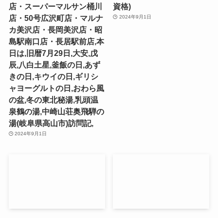
店・スーパーマルサン桶川
資格)
店・50号広沢町店・マルナ
2024年9月1日
カ美沢店・長岡美沢店・昭
島駅南口店・長居駅前店,本
日は,旧暦7月29日,大安,戊
辰,八白土星,釜飯の日,あず
きの日,キウイの日,ギリシ
ャヨーグルトの日,おわら風
の盆,冬の東北秘湯,乳頭温
泉鶴の湯,中崎山荘奥飛騨の
湯(岐阜県高山市)訪問記,
2024年9月1日