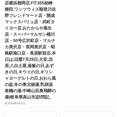
店横浜都岡店,FIT365柏崎
柳田,ワッツウィズ能登川佐
野フレンドマート店・開成
マックスバリュ店・武町タ
イヨー店,おたからや葛生
店・スーパーマルサン桶川
店・50号広沢町店・マルナ
カ美沢店・長岡美沢店・昭
島駅南口店・長居駅前店,本
日は,旧暦7月29日,大安,戊
辰,八白土星,釜飯の日,あず
きの日,キウイの日,ギリシ
ャヨーグルトの日,おわら風
の盆,冬の東北秘湯,乳頭温
泉鶴の湯,中崎山荘奥飛騨の
湯(岐阜県高山市)訪問記,
2024年9月1日