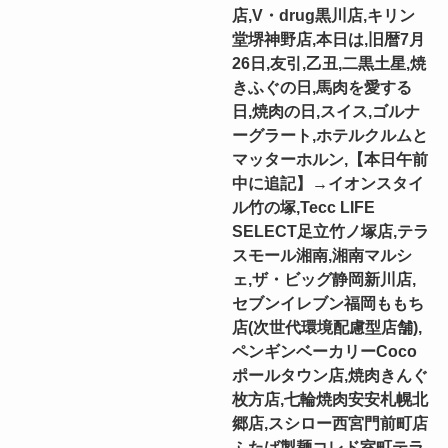
店,V・drug黒川店,キリン
堂堺神野店,本日は,旧暦7月
26日,友引,乙丑,二黒土星,焼
きふぐの日,馬肉を愛する
日,焼肉の日,スイス,ゴルナ
ーグラート,ホテルクルムと
マッターホルン,【本日午前
中に追記】→イオンスタイ
ル竹の塚,Tecc LIFE
SELECT⾜⽴⽵ノ塚店,テラ
スモール湘南,湘南マルシ
ェ,ザ・ビッグ静岡新川店,
セブンイレブン福岡ももち
店(次世代環境配慮型店舗),
ペンギンベーカリーCoco
ポールタウン店,焼肉きんぐ
枚方店,七輪焼肉安安札幌北
郷店,スシロー西宮門前町店
ふたば製麺コレド室町テラ