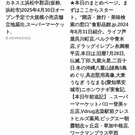
カネスエ浜松中郡店(仮称,
★本日のまとめページ。ま
浜松市)2025年4月30日オー
ずはここからスター
プン予定で大規模小売店舗
ト。“開店・旅行・美味検
立地届出,スーパーマーケッ
索の窓口”食彩品館.jp,2024
ト,
年8月31日紹介。ライフ芦
屋呉川町店,ベルク中青木
2024年8月31日
店,ドラッグイレブン糸満潮
平店,本日は,旧暦7月28日,
仏滅,丁卯,九紫火星,二百十
日,冬の沖縄八重山諸島5島
めぐり,具志堅用高像,大衆
うなぎ うなまる(愛知県安
城市)ニホンウナギ実食記,
【本日午前追記】→スーパ
ーマーケットバロー登美ヶ
丘店,Vdrug志染駅前クレス
トヒルズ薬局,ビッグエー朝
霞朝志ヶ丘店・草加中根店,
ワークマンプラス甲西