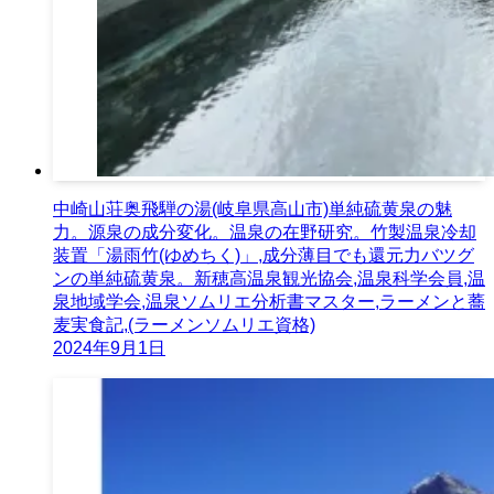
中崎山荘奥飛騨の湯(岐阜県高山市)単純硫黄泉の魅
力。源泉の成分変化。温泉の在野研究。竹製温泉冷却
装置「湯雨竹(ゆめちく)」,成分薄目でも還元力バツグ
ンの単純硫黄泉。新穂高温泉観光協会,温泉科学会員,温
泉地域学会,温泉ソムリエ分析書マスター,ラーメンと蕎
麦実食記,(ラーメンソムリエ資格)
2024年9月1日