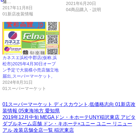
蒲…
2021年6月20日
2017年11月8日
04商品購入・説明
01新店改装情報
カネスエ浜松中郡店(仮称,浜
松市)2025年4月30日オープ
ン予定で大規模小売店舗立地
届出,スーパーマーケット,
2024年8月31日
01スーパーマーケット
01スーパーマーケット
ディスカウント,低価格志向
01新店改
装情報
05東海地方
愛知県
2019年12月中旬
MEGAドン・キホーテUNY稲沢東店
アピタ
ダブルネーム店舗
ドン・キホーテ×ユニー
ユニー
リニュー
アル
改装店舗全店一覧
稲沢東店