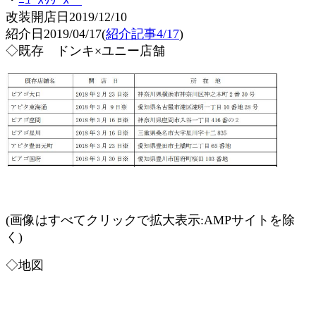
・
ﾆｭｰｽﾘﾘｰｽ
改装開店日2019/12/10
紹介日2019/04/17(
紹介記事4/17
)
◇既存 ドンキ×ユニー店舗
(画像はすべてクリックで拡大表示:AMPサイトを除
く)
◇地図