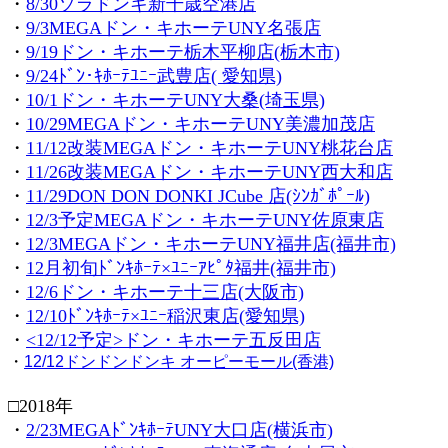
・
8/30ソラドンキ新千歳空港店
・
9/3MEGAドン・キホーテUNY名張店
・
9/19ドン・キホーテ栃木平柳店(栃木市)
・
9/24ﾄﾞﾝ･ｷﾎｰﾃﾕﾆｰ武豊店( 愛知県)
・
10/1ドン・キホーテUNY大桑(埼玉県)
・
10/29MEGAドン・キホーテUNY美濃加茂店
・
11/12改装MEGAドン・キホーテUNY桃花台店
・
11/26改装MEGAドン・キホーテUNY西大和店
・
11/29DON DON DONKI JCube 店(ｼﾝｶﾞﾎﾟｰﾙ)
・
12/3予定MEGAドン・キホーテUNY佐原東店
・
12/3MEGAドン・キホーテUNY福井店(福井市)
・
12月初旬ﾄﾞﾝｷﾎｰﾃ×ﾕﾆｰｱﾋﾟﾀ福井(福井市)
・
12/6ドン・キホーテ十三店(大阪市)
・
12/10ﾄﾞﾝｷﾎｰﾃ×ﾕﾆｰ稲沢東店(愛知県)
・
<12/12予定>ドン・キホーテ五反田店
・
12/12ドンドンドンキ オーピーモール(香港)
□2018年
・
2/23MEGAﾄﾞﾝｷﾎｰﾃUNY大口店(横浜市)