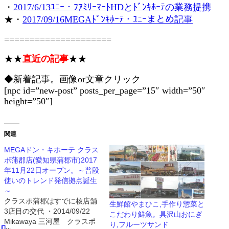
・
2017/6/13ﾕﾆｰ・ﾌｱﾐﾘｰﾏｰﾄHDとﾄﾞﾝｷﾎｰﾃの業務提携
★・
2017/09/16MEGAﾄﾞﾝｷﾎｰﾃ・ﾕﾆｰまとめ記事
=====================
★★
直近の記事
★★
◆新着記事。画像or文章クリック
[npc id=”new-post” posts_per_page=”15″ width=”50″
height=”50″]
関連
MEGAドン・キホーテ クラス
ポ蒲郡店(愛知県蒲郡市)2017
年11月22日オープン。～普段
使いのトレンド発信拠点誕生
～
クラスポ蒲郡はすでに核店舗
生鮮館やまひこ,手作り惣菜と
3店目の交代 ・2014/09/22
こだわり鮮魚。具沢山おにぎ
Mikawaya 三河屋 クラスポ
り,フルーツサンド