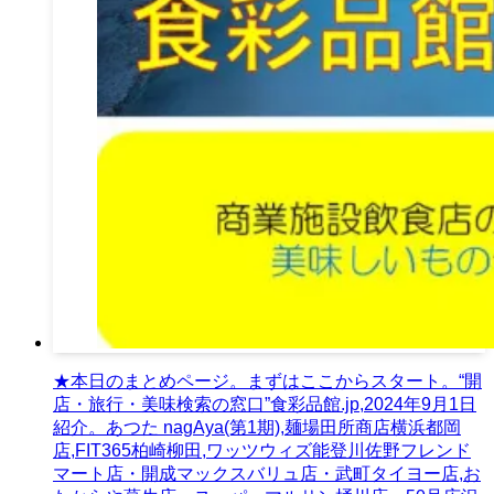
★本日のまとめページ。まずはここからスタート。“開
店・旅行・美味検索の窓口”食彩品館.jp,2024年9月1日
紹介。あつた nagAya(第1期),麺場田所商店横浜都岡
店,FIT365柏崎柳田,ワッツウィズ能登川佐野フレンド
マート店・開成マックスバリュ店・武町タイヨー店,お