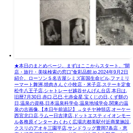
★本日のまとめページ。まずはここからスタート。“開
店・旅行・美味検索の窓口”食彩品館.jp,2024年9月2日
紹介。ローソンＳ名古屋シミズ富国生命ビル,ファミリ
ーマート舞洲,焼肉きんぐ小牧店・米子店,ステーキ定食
松牛八王子店,シャトレーゼ越谷せんげん台店,本日は,
旧暦7月30日,赤口,己巳,七赤金星,宝くじの日,くず餅の
日,温泉の資格,日本温泉科学会,温泉地域学会,関東の温
泉の古画像,【本日午前追記】→タチヤ神領店,オーケー
西宮北口店,ラムー日吉津店,ドットエスティイオンモー
ル各務原インター,わくわく広場志都美駅付近商業施設,
クスリのアオキ三園平店,サンドラッグ豊岡7条店・恵