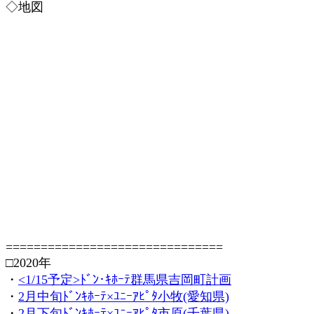
◇地図
===============================
□2020年
・
<1/15予定>ﾄﾞﾝ･ｷﾎｰﾃ群馬県吉岡町計画
・
2月中旬ﾄﾞﾝｷﾎｰﾃ×ﾕﾆｰｱﾋﾟﾀ小牧(愛知県)
・
2月下旬ﾄﾞﾝｷﾎｰﾃ×ﾕﾆｰｱﾋﾟﾀ市原(千葉県)