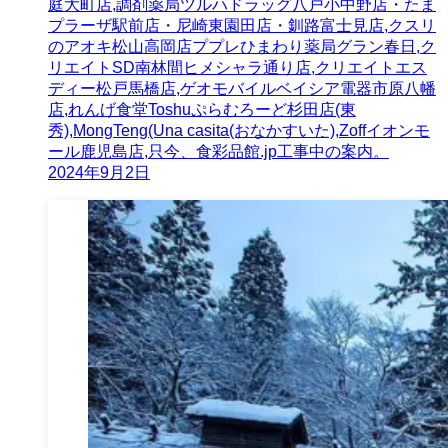
庭大町店,調剤薬局ツルハドラッグ八戸小中野店・たま
プラーザ駅前店・尼崎東園田店・釧路富士見店,クスリ
のアオキ松山高岡店ププレひまわり薬局グラン春日,ク
リエイトSD南林間ヒメシャラ通り店,クリエイトエス
ディー松戸馬橋店,ゲオモバイルベイシア電器市原八幡
店,れんげ食堂Toshuぷらむろーど杉田店(東
秀),MongTeng(Una casita(おなかすいた),Zoffイオンモ
ール鹿児島店,只今、食彩品館.jp工事中の案内。
2024年9月2日