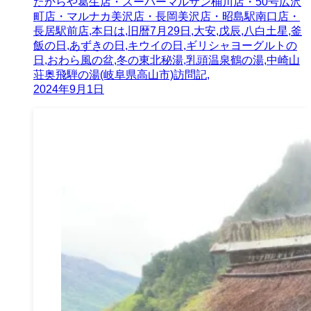
たからや葛生店・スーパーマルサン桶川店・50号広沢
町店・マルナカ美沢店・長岡美沢店・昭島駅南口店・
長居駅前店,本日は,旧暦7月29日,大安,戊辰,八白土星,釜
飯の日,あずきの日,キウイの日,ギリシャヨーグルトの
日,おわら風の盆,冬の東北秘湯,乳頭温泉鶴の湯,中崎山
荘奥飛騨の湯(岐阜県高山市)訪問記,
2024年9月1日