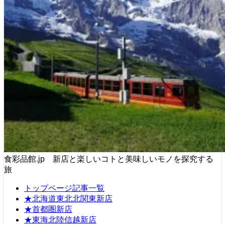
食彩品館.jp 新店と楽しいコトと美味しいモノを探究する
旅
トップページ記事一覧
★北海道東北北関東新店
★首都圏新店
★東海北陸信越新店