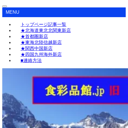
MENU
トップページ記事一覧
★北海道東北北関東新店
★首都圏新店
★東海北陸信越新店
★関西中国新店
★四国九州海外新店
■連絡方法