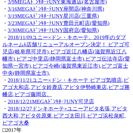
・
3/9MEGAﾄﾞﾝｷﾎｰﾃUNY東海通店(名古屋市)
・
3/16MEGAﾄﾞﾝｷﾎｰﾃUNY座間店(神奈川県)
・
3/19MEGAﾄﾞﾝｷﾎｰﾃUNY星川店(三重県)
・
3/23MEGAﾄﾞﾝｷﾎｰﾃUNY豊田元町店(愛知県)
・
3/30MEGAﾄﾞﾝｷﾎｰﾃUNY国府店(愛知県)
・
2018/11/09ユニー×ドン・キホーテ。2019年のダブ
ルネーム6店舗リニューアルオープン決定！ ピアゴ可
児店(岐阜県可児市),ピアゴ近江八幡店(滋賀県近江八
幡市),ピアゴ中里店(静岡県富士市),ピアゴ伝法寺店(愛
知県一宮市),ピアゴ今崎(滋賀県東近江市),ピアゴ富士
中央(静岡県富士市),
・
2018/11/21ユニー×ドン・キホーテ ピアゴ気噴店,ピ
アゴ大和店,アピタ鈴鹿店,アピタ伊勢崎東店,ピアゴ勝
幡店,ピアゴ藤岡店。
・
2018/12/21MEGAﾄﾞﾝｷﾎｰﾃUNY可児店
・
2018/12/27ドンキホーテ×ユニーアピタ名張,アピタ
西大和,アピタ佐原東,ピアゴ太田川,ピアゴ浜松泉町,
ピアゴ大桑
□2017年