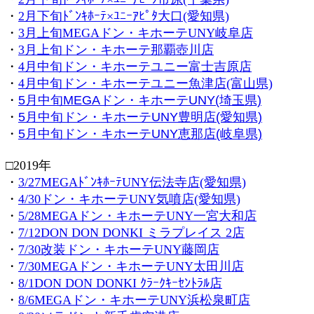
・
2月下旬ﾄﾞﾝｷﾎｰﾃ×ﾕﾆｰｱﾋﾟﾀ大口(愛知県)
・
3月上旬MEGAドン・キホーテUNY岐阜店
・
3月上旬ドン・キホーテ那覇壺川店
・
4月中旬ドン・キホーテユニー富士吉原店
・
4月中旬ドン・キホーテユニー魚津店(富山県)
・
5月中旬MEGAドン・キホーテUNY(埼玉県)
・
5月中旬ドン・キホーテUNY豊明店(愛知県)
・
5月中旬ドン・キホーテUNY恵那店(岐阜県)
□2019年
・
3/27MEGAﾄﾞﾝｷﾎｰﾃUNY伝法寺店(愛知県)
・
4/30ドン・キホーテUNY気噴店(愛知県)
・
5/28MEGAドン・キホーテUNY一宮大和店
・
7/12DON DON DONKI ミラプレイス 2店
・
7/30改装ドン・キホーテUNY藤岡店
・
7/30MEGAドン・キホーテUNY太田川店
・
8/1DON DON DONKI ｸﾗｰｸｷｰｾﾝﾄﾗﾙ店
・
8/6MEGAドン・キホーテUNY浜松泉町店