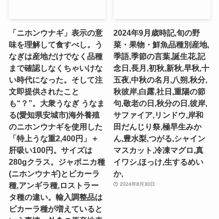
「ニホンウナギ」表示の意
2024年9月歳時記,旬の野
味を理解して食すべし。う
菜・果物・鮮魚品種別産地,
なぎは産地だけでなく品種
季語,季節の言葉,誕生花,記
まで確認しなくちゃいけな
念日,長月,初秋,新秋,早秋,十
い時代になった。そして注
五夜,中秋の名月,八朔,秋分,
文即提供されたこと
秋彼岸,白露,社日,重陽の節
も“？”。大衆うなぎ うなま
句,敬老の日,秋分の日,彼岸,
る(愛知県安城市)海外養殖
サファイア,リンドウ,岸和
のニホンウナギを使用した
田だんじり祭,極早生みか
「特上うな重2,400円」＋
ん,豊水梨,つがる,シャイン
肝吸い100円。サイズは
マスカット,冷凍マグロ,真
280gクラス。ジャポニカ種
イワシ,ほっけ,生するめい
(ニホンウナギ)とビカーラ
か,
種,アンギラ種,ロストラー
2024年8月30日
タ種の違い。輸入調整品は
ビカーラ種が増えていると