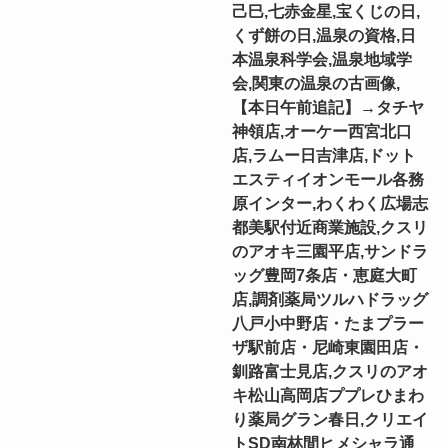
己巳,七赤金星,宝くじの日,
くず餅の日,温泉の資格,日
本温泉科学会,温泉地域学
会,関東の温泉の古画像,
【本日午前追記】→タチヤ
神領店,オーケー西宮北口
店,ラムー日吉津店,ドット
エスティイオンモール各務
原インター,わくわく広場志
都美駅付近商業施設,クスリ
のアオキ三園平店,サンドラ
ッグ豊岡7条店・恵庭大町
店,調剤薬局ツルハドラッグ
八戸小中野店・たまプラー
ザ駅前店・尼崎東園田店・
釧路富士見店,クスリのアオ
キ松山高岡店ププレひまわ
り薬局グラン春日,クリエイ
トSD南林間ヒメシャラ通