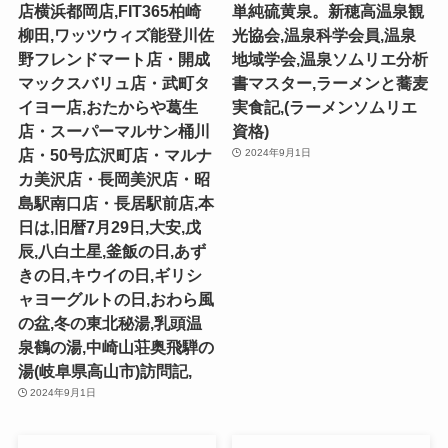
店横浜都岡店,FIT365柏崎
単純硫黄泉。新穂高温泉観
柳田,ワッツウィズ能登川佐
光協会,温泉科学会員,温泉
野フレンドマート店・開成
地域学会,温泉ソムリエ分析
マックスバリュ店・武町タ
書マスター,ラーメンと蕎麦
イヨー店,おたからや葛生
実食記,(ラーメンソムリエ
店・スーパーマルサン桶川
資格)
店・50号広沢町店・マルナ
2024年9月1日
カ美沢店・長岡美沢店・昭
島駅南口店・長居駅前店,本
日は,旧暦7月29日,大安,戊
辰,八白土星,釜飯の日,あず
きの日,キウイの日,ギリシ
ャヨーグルトの日,おわら風
の盆,冬の東北秘湯,乳頭温
泉鶴の湯,中崎山荘奥飛騨の
湯(岐阜県高山市)訪問記,
2024年9月1日