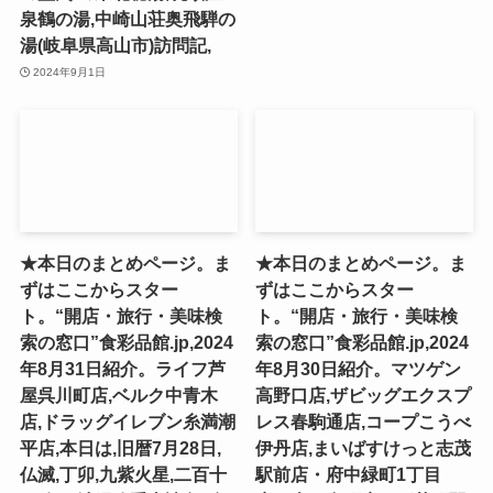
泉鶴の湯,中崎山荘奥飛騨の
湯(岐阜県高山市)訪問記,
2024年9月1日
★本日のまとめページ。ま
★本日のまとめページ。ま
ずはここからスター
ずはここからスター
ト。“開店・旅行・美味検
ト。“開店・旅行・美味検
索の窓口”食彩品館.jp,2024
索の窓口”食彩品館.jp,2024
年8月31日紹介。ライフ芦
年8月30日紹介。マツゲン
屋呉川町店,ベルク中青木
高野口店,ザビッグエクスプ
店,ドラッグイレブン糸満潮
レス春駒通店,コープこうべ
平店,本日は,旧暦7月28日,
伊丹店,まいばすけっと志茂
仏滅,丁卯,九紫火星,二百十
駅前店・府中緑町1丁目