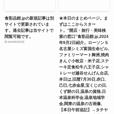
食彩品館.jpの新規記事は別
★本日のまとめページ。ま
サイトで更新されていま
ずはここからスター
す。過去記事は当サイトで
ト。“開店・旅行・美味検
閲覧可能です。
索の窓口”食彩品館.jp,2024
年9月2日紹介。ローソンＳ
2024年9月3日
名古屋シミズ富国生命ビル,
ファミリーマート舞洲,焼肉
きんぐ小牧店・米子店,ステ
ーキ定食松牛八王子店,シャ
トレーゼ越谷せんげん台店,
本日は,旧暦7月30日,赤口,
己巳,七赤金星,宝くじの日,
くず餅の日,温泉の資格,日
本温泉科学会,温泉地域学
会,関東の温泉の古画像,
【本日午前追記】→タチヤ