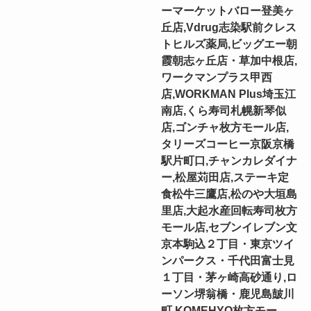
ーマーケットバロー登美ヶ
丘店,Vdrug志染駅前クレス
トヒルズ薬局,ビッグエー朝
霞朝志ヶ丘店・草加中根店,
ワークマンプラス甲西
店,WORKMAN Plus埼玉江
南店,くら寿司札幌新琴似
店,ゴンチャ枚方モール店,
タリーズコーヒー京阪京橋
駅片町口,チャンカレダイナ
ー,松屋苅田店,ステーキ定
食松牛三鷹店,松のや大垣島
里店,大起水産回転寿司枚方
モール店,セブンイレブン文
京本駒込２丁目・東京ツイ
ンパークス・千代田富士見
１丁目・茅ヶ崎高砂通り,ロ
ーソン堺翁橋・鹿児島皷川
町,KOMEHYO枚方モー