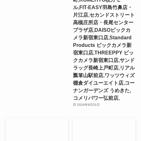
ル,FIT-EASY羽島竹鼻店・
片江店,セカンドストリート
高槻庄所店・長尾センター
プラザ店,DAISOビックカ
メラ新宿東口店,Standard
Products ビックカメラ新
宿東口店,THREEPPY ビッ
クカメラ新宿東口店,サンド
ラッグ長崎上戸町店,リアル
瓢箪山駅前店,ワッツウィズ
棚倉ダイユーエイト店,コー
ナンガーデンズ うめきた,
コメリパワー弘前店,
2024年8月31日