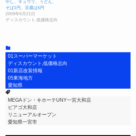
やし、キュウリ、うどん、
そば1円。豆腐は5円
2009年6月21日
ディスカウント,低価格志向
01スーパーマーケット
ディスカウント,低価格志向
01新店改装情報
05東海地方
愛知県
MEGAドン・キホーテUNY一宮大和店
ピアゴ大和店
リニューアルオープン
愛知県一宮市