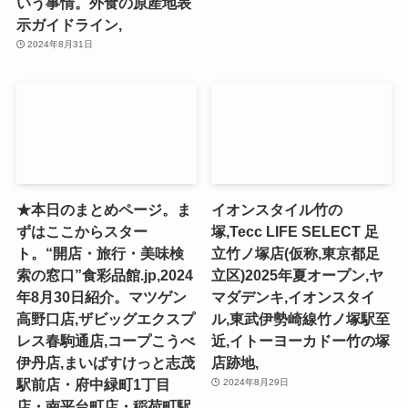
いう事情。外食の原産地表
示ガイドライン,
2024年8月31日
★本日のまとめページ。ま
イオンスタイル竹の
ずはここからスター
塚,Tecc LIFE SELECT ⾜
ト。“開店・旅行・美味検
⽴⽵ノ塚店(仮称,東京都足
索の窓口”食彩品館.jp,2024
立区)2025年夏オープン,ヤ
年8月30日紹介。マツゲン
マダデンキ,イオンスタイ
高野口店,ザビッグエクスプ
ル,東武伊勢崎線竹ノ塚駅至
レス春駒通店,コープこうべ
近,イトーヨーカドー竹の塚
伊丹店,まいばすけっと志茂
店跡地,
駅前店・府中緑町1丁目
2024年8月29日
店・南平台町店・稲荷町駅