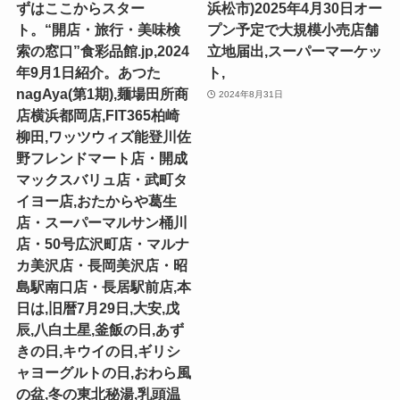
ずはここからスター
浜松市)2025年4月30日オー
ト。“開店・旅行・美味検
プン予定で大規模小売店舗
索の窓口”食彩品館.jp,2024
立地届出,スーパーマーケッ
年9月1日紹介。あつた
ト,
nagAya(第1期),麺場田所商
2024年8月31日
店横浜都岡店,FIT365柏崎
柳田,ワッツウィズ能登川佐
野フレンドマート店・開成
マックスバリュ店・武町タ
イヨー店,おたからや葛生
店・スーパーマルサン桶川
店・50号広沢町店・マルナ
カ美沢店・長岡美沢店・昭
島駅南口店・長居駅前店,本
日は,旧暦7月29日,大安,戊
辰,八白土星,釜飯の日,あず
きの日,キウイの日,ギリシ
ャヨーグルトの日,おわら風
の盆,冬の東北秘湯,乳頭温