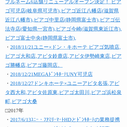
ブルネーム6店舗リニューアルオープン決定！ ピア
ゴ可児店(岐阜県可児市),ピアゴ近江八幡店(滋賀県
近江八幡市),ピアゴ中里店(静岡県富士市),ピアゴ伝
法寺店(愛知県一宮市),ピアゴ今崎(滋賀県東近江市),
ピアゴ富士中央(静岡県富士市),
・
2018/11/21ユニー×ドン・キホーテ ピアゴ気噴店,
ピアゴ大和店,アピタ鈴鹿店,アピタ伊勢崎東店,ピア
ゴ勝幡店,ピアゴ藤岡店。
・
2018/12/21MEGAﾄﾞﾝｷﾎｰﾃUNY可児店
・
2018/12/27ドンキホーテ×ユニーアピタ名張,アピ
タ西大和,アピタ佐原東,ピアゴ太田川,ピアゴ浜松泉
町,ピアゴ大桑
□2017年
・
2017/6/13ﾕﾆｰ・ﾌｱﾐﾘｰﾏｰﾄHDとﾄﾞﾝｷﾎｰﾃの業務提携