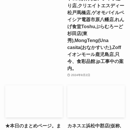
り店,クリエイトエスディー
松戸馬橋店,ゲオモバイルベ
イシア電器市原八幡店,れん
げ食堂Toshuぷらむろーど
杉田店(東
秀),MongTeng(Una
casita(おなかすいた),Zoff
イオンモール鹿児島店,只
今、食彩品館.jp工事中の案
内。
2024年9月2日
★本日のまとめページ。ま
カネスエ浜松中郡店(仮称,