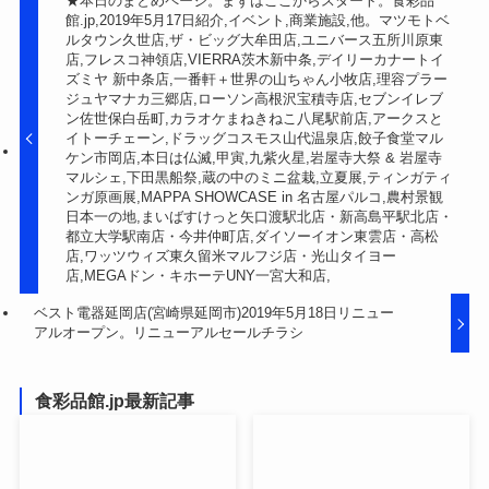
★本日のまとめページ。まずはここからスタート。食彩品
館.jp,2019年5月17日紹介,イベント,商業施設,他。マツモトベ
ルタウン久世店,ザ・ビッグ大牟田店,ユニバース五所川原東
店,フレスコ神領店,VIERRA茨木新中条,デイリーカナートイ
ズミヤ 新中条店,一番軒＋世界の山ちゃん小牧店,理容プラー
ジュヤマナカ三郷店,ローソン高根沢宝積寺店,セブンイレブ
ン佐世保白岳町,カラオケまねきねこ八尾駅前店,アークスと
イトーチェーン,ドラッグコスモス山代温泉店,餃子食堂マル
ケン市岡店,本日は仏滅,甲寅,九紫火星,岩屋寺大祭 & 岩屋寺
マルシェ,下田黒船祭,蔵の中のミニ盆栽,立夏展,ティンガティ
ンガ原画展,MAPPA SHOWCASE in 名古屋パルコ,農村景観
日本一の地,まいばすけっと矢口渡駅北店・新高島平駅北店・
都立大学駅南店・今井仲町店,ダイソーイオン東雲店・高松
店,ワッツウィズ東久留米マルフジ店・光山タイヨー
店,MEGAドン・キホーテUNY一宮大和店,
ベスト電器延岡店(宮崎県延岡市)2019年5月18日リニュー
アルオープン。リニューアルセールチラシ
食彩品館.jp最新記事