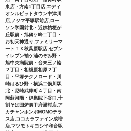
東店・方南1丁目店,エディ
オンルビットタウン中津川
店,ノジマ平塚駅前店,ロー
ソン学園前北・近鉄桔梗が
丘駅前・旭鶴ケ峰二丁目・
お初天神通り,ファミリーマ
ートＴＸ秋葉原駅店,セブン
イレブン袖ケ浦のぞみ野・
旭中央病院前・台東三ノ輪
２丁目・相模原相原２丁
目・平塚テクノロード・川
崎はるひ野・横浜二俣川駅
北・尼崎武庫町４丁目・南
阿蘇河陽・伊集院下谷口,十
割そば囲炉裏甲府湯村店,ア
カチャンホンポMOMOテラ
ス店,ココカラファイン成増
店,マツモトキヨシ平和台駅