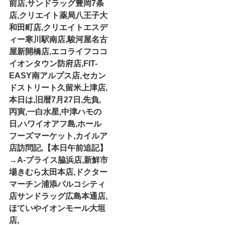
前店,サンドラッグ豊岡7条
店,クリエイト薬局八王子大
和田町店,クリエイトエスデ
ィー寒川駅南店,駿河屋名古
屋新開橋店,エコライフココ
イオンタウン防府店,FIT-
EASY南アルプス店,セカン
ドストリート久留米上津店,
本日は,旧暦7月27日,先負,
丙寅,一白水星,中津ハモの
日,ハワイオアフ島,ホール
フーズマーケット,カイルア
店訪問記,【本日午前追記】
→A-プライス脇浜店,新鮮市
場きむら太田本店,ドクター
マーチン浦添パルコシティ
店サンドラッグ広島本通店,
ほていやイオンモール大垣
店,