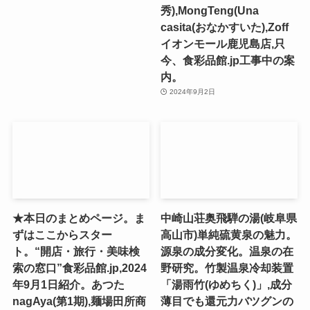
秀),MongTeng(Una
casita(おなかすいた),Zoff
イオンモール鹿児島店,只
今、食彩品館.jp工事中の案
内。
2024年9月2日
★本日のまとめページ。ま
中崎山荘奥飛騨の湯(岐阜県
ずはここからスター
高山市)単純硫黄泉の魅力。
ト。“開店・旅行・美味検
源泉の成分変化。温泉の在
索の窓口”食彩品館.jp,2024
野研究。竹製温泉冷却装置
年9月1日紹介。あつた
「湯雨竹(ゆめちく)」,成分
nagAya(第1期),麺場田所商
薄目でも還元力バツグンの