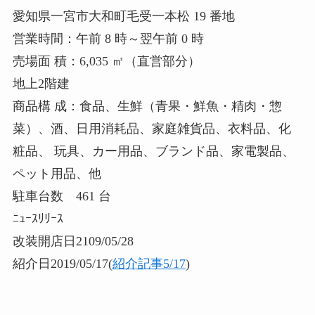
愛知県一宮市大和町毛受一本松 19 番地
営業時間：午前 8 時～翌午前 0 時
売場面 積：6,035 ㎡（直営部分）
地上2階建
商品構 成：食品、生鮮（青果・鮮魚・精肉・惣
菜）、酒、日用消耗品、家庭雑貨品、衣料品、化
粧品、 玩具、カー用品、ブランド品、家電製品、
ペット用品、他
駐車台数 461 台
ﾆｭｰｽﾘﾘｰｽ
改装開店日2109/05/28
紹介日2019/05/17(
紹介記事5/17
)