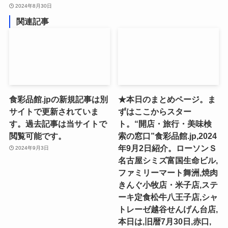
2024年8月30日
関連記事
食彩品館.jpの新規記事は別
★本日のまとめページ。ま
サイトで更新されていま
ずはここからスター
す。過去記事は当サイトで
ト。“開店・旅行・美味検
閲覧可能です。
索の窓口”食彩品館.jp,2024
年9月2日紹介。ローソンＳ
2024年9月3日
名古屋シミズ富国生命ビル,
ファミリーマート舞洲,焼肉
きんぐ小牧店・米子店,ステ
ーキ定食松牛八王子店,シャ
トレーゼ越谷せんげん台店,
本日は,旧暦7月30日,赤口,