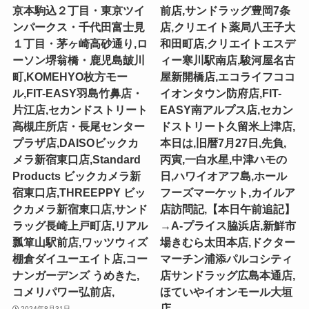
京本駒込２丁目・東京ツイ
前店,サンドラッグ豊岡7条
ンパークス・千代田富士見
店,クリエイト薬局八王子大
１丁目・茅ヶ崎高砂通り,ロ
和田町店,クリエイトエスデ
ーソン堺翁橋・鹿児島皷川
ィー寒川駅南店,駿河屋名古
町,KOMEHYO枚方モー
屋新開橋店,エコライフココ
ル,FIT-EASY羽島竹鼻店・
イオンタウン防府店,FIT-
片江店,セカンドストリート
EASY南アルプス店,セカン
高槻庄所店・長尾センター
ドストリート久留米上津店,
プラザ店,DAISOビックカ
本日は,旧暦7月27日,先負,
メラ新宿東口店,Standard
丙寅,一白水星,中津ハモの
Products ビックカメラ新
日,ハワイオアフ島,ホール
宿東口店,THREEPPY ビッ
フーズマーケット,カイルア
クカメラ新宿東口店,サンド
店訪問記,【本日午前追記】
ラッグ長崎上戸町店,リアル
→A-プライス脇浜店,新鮮市
瓢箪山駅前店,ワッツウィズ
場きむら太田本店,ドクター
棚倉ダイユーエイト店,コー
マーチン浦添パルコシティ
ナンガーデンズ うめきた,
店サンドラッグ広島本通店,
コメリパワー弘前店,
ほていやイオンモール大垣
店,
2024年8月31日