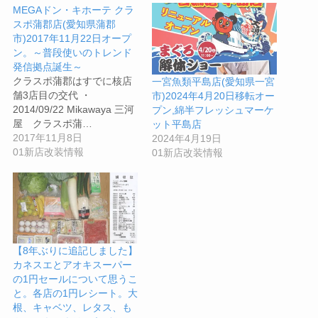
MEGAドン・キホーテ クラ
スポ蒲郡店(愛知県蒲郡
市)2017年11月22日オープ
ン。～普段使いのトレンド
発信拠点誕生～
クラスポ蒲郡はすでに核店
一宮魚類平島店(愛知県一宮
舗3店目の交代 ・
市)2024年4月20日移転オー
2014/09/22 Mikawaya 三河
プン,綿半フレッシュマーケ
屋 クラスポ蒲…
ット平島店
2017年11月8日
2024年4月19日
01新店改装情報
01新店改装情報
【8年ぶりに追記しました】
カネスエとアオキスーパー
の1円セールについて思うこ
と。各店の1円レシート。大
根、キャベツ、レタス、も