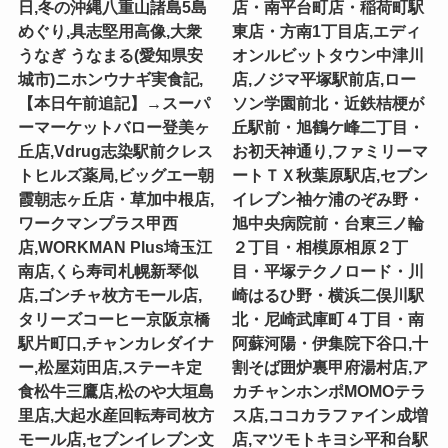
日,冬の沖縄八重山諸島5島
店・南平台町店・稲荷町駅
めぐり,具志堅用高像,大衆
東店・方南1丁目店,エディ
うなぎ うなまる(愛知県安
オンルビットタウン中津川
城市)ニホンウナギ実食記,
店,ノジマ平塚駅前店,ロー
【本日午前追記】→スーパ
ソン学園前北・近鉄桔梗が
ーマーケットバロー登美ヶ
丘駅前・旭鶴ケ峰二丁目・
丘店,Vdrug志染駅前クレス
お初天神通り,ファミリーマ
トヒルズ薬局,ビッグエー朝
ートＴＸ秋葉原駅店,セブン
霞朝志ヶ丘店・草加中根店,
イレブン袖ケ浦のぞみ野・
ワークマンプラス甲西
旭中央病院前・台東三ノ輪
店,WORKMAN Plus埼玉江
２丁目・相模原相原２丁
南店,くら寿司札幌新琴似
目・平塚テクノロード・川
店,ゴンチャ枚方モール店,
崎はるひ野・横浜二俣川駅
タリーズコーヒー京阪京橋
北・尼崎武庫町４丁目・南
駅片町口,チャンカレダイナ
阿蘇河陽・伊集院下谷口,十
ー,松屋苅田店,ステーキ定
割そば囲炉裏甲府湯村店,ア
食松牛三鷹店,松のや大垣島
カチャンホンポMOMOテラ
里店,大起水産回転寿司枚方
ス店,ココカラファイン成増
モール店,セブンイレブン文
店,マツモトキヨシ平和台駅