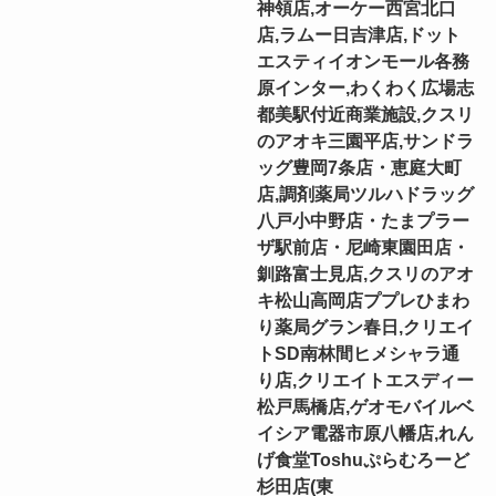
神領店,オーケー西宮北口
店,ラムー日吉津店,ドット
エスティイオンモール各務
原インター,わくわく広場志
都美駅付近商業施設,クスリ
のアオキ三園平店,サンドラ
ッグ豊岡7条店・恵庭大町
店,調剤薬局ツルハドラッグ
八戸小中野店・たまプラー
ザ駅前店・尼崎東園田店・
釧路富士見店,クスリのアオ
キ松山高岡店ププレひまわ
り薬局グラン春日,クリエイ
トSD南林間ヒメシャラ通
り店,クリエイトエスディー
松戸馬橋店,ゲオモバイルベ
イシア電器市原八幡店,れん
げ食堂Toshuぷらむろーど
杉田店(東