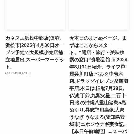
カネスエ浜松中郡店(仮称,
★本日のまとめページ。ま
浜松市)2025年4月30日オー
ずはここからスター
プン予定で大規模小売店舗
ト。“開店・旅行・美味検
立地届出,スーパーマーケッ
索の窓口”食彩品館.jp,2024
ト,
年8月31日紹介。ライフ芦
屋呉川町店,ベルク中青木
2024年8月31日
店,ドラッグイレブン糸満潮
平店,本日は,旧暦7月28日,
仏滅,丁卯,九紫火星,二百十
日,冬の沖縄八重山諸島5島
めぐり,具志堅用高像,大衆
うなぎ うなまる(愛知県安
城市)ニホンウナギ実食記,
【本日午前追記】→スーパ