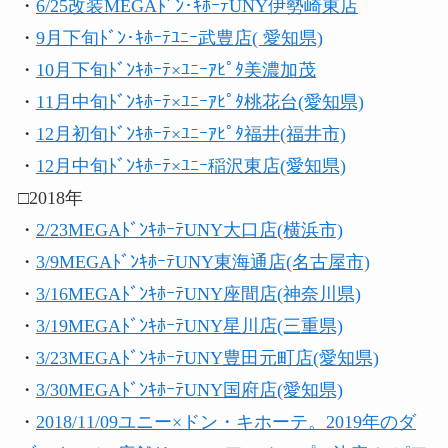
・
6/25改装MEGAﾄﾞﾝ･ｷﾎｰﾃUNY伊勢崎東店
・
9月下旬ﾄﾞﾝ･ｷﾎｰﾃﾕﾆｰ武豊店( 愛知県)
・
10月下旬ﾄﾞﾝｷﾎｰﾃ×ﾕﾆｰｱﾋﾟﾀ美濃加茂
・
11月中旬ﾄﾞﾝｷﾎｰﾃ×ﾕﾆｰｱﾋﾟﾀ桃花台(愛知県)
・
12月初旬ﾄﾞﾝｷﾎｰﾃ×ﾕﾆｰｱﾋﾟﾀ福井(福井市)
・
12月中旬ﾄﾞﾝｷﾎｰﾃ×ﾕﾆｰ稲沢東店(愛知県)
□2018年
・
2/23MEGAﾄﾞﾝｷﾎｰﾃUNY大口店(横浜市)
・
3/9MEGAﾄﾞﾝｷﾎｰﾃUNY東海通店(名古屋市)
・
3/16MEGAﾄﾞﾝｷﾎｰﾃUNY座間店(神奈川県)
・
3/19MEGAﾄﾞﾝｷﾎｰﾃUNY星川店(三重県)
・
3/23MEGAﾄﾞﾝｷﾎｰﾃUNY豊田元町店(愛知県)
・
3/30MEGAﾄﾞﾝｷﾎｰﾃUNY国府店(愛知県)
・
2018/11/09ユニー×ドン・キホーテ。2019年のダ