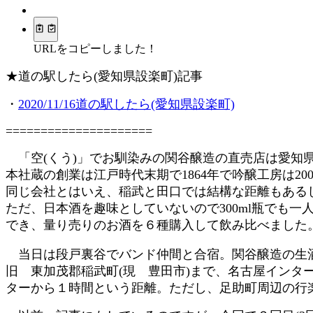
URLをコピーしました！
★道の駅したら(愛知県設楽町)記事
・
2020/11/16道の駅したら(愛知県設楽町)
=====================
「空(くう)」でお馴染みの関谷醸造の直売店は愛知
本社蔵の創業は江戸時代末期で1864年で吟醸工房は2
同じ会社とはいえ、稲武と田口では結構な距離もある
ただ、日本酒を趣味としていないので300ml瓶でも
でき、量り売りのお酒を６種購入して飲み比べました
当日は段戸裏谷でバンド仲間と合宿。関谷醸造の生酒
旧 東加茂郡稲武町(現 豊田市)まで、名古屋インタ
ターから１時間という距離。ただし、足助町周辺の行