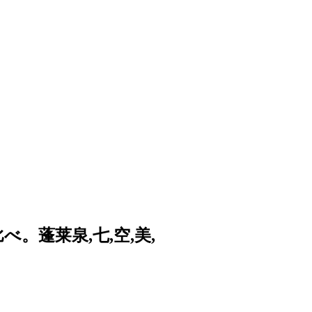
。蓬莱泉,七,空,美,