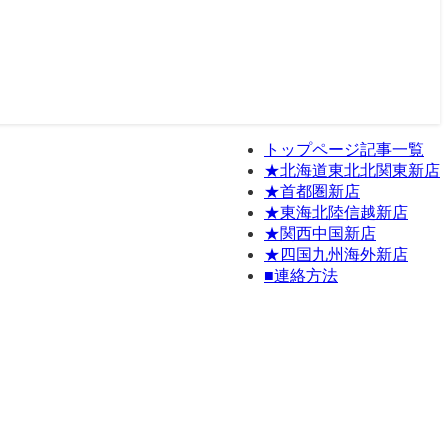
トップページ記事一覧
★北海道東北北関東新店
★首都圏新店
★東海北陸信越新店
★関西中国新店
★四国九州海外新店
■連絡方法