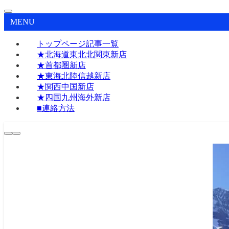
MENU
トップページ記事一覧
★北海道東北北関東新店
★首都圏新店
★東海北陸信越新店
★関西中国新店
★四国九州海外新店
■連絡方法