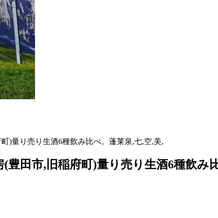
町)量り売り生酒6種飲み比べ。蓬莱泉,七,空,美,
(豊田市,旧稲府町)量り売り生酒6種飲み比べ