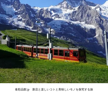
食彩品館.jp 新店と楽しいコトと美味しいモノを探究する旅