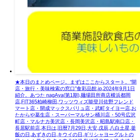
★本日のまとめページ。まずはここからスタート。“開
店・旅行・美味検索の窓口”食彩品館.jp,2024年9月1日
紹介。あつた nagAya(第1期),麺場田所商店横浜都岡
店,FIT365柏崎柳田,ワッツウィズ能登川佐野フレンド
マート店・開成マックスバリュ店・武町タイヨー店,お
たからや葛生店・スーパーマルサン桶川店・50号広沢
町店・マルナカ美沢店・長岡美沢店・昭島駅南口店・
長居駅前店,本日は,旧暦7月29日,大安,戊辰,八白土星,釜
飯の日,あずきの日,キウイの日,ギリシャヨーグルトの