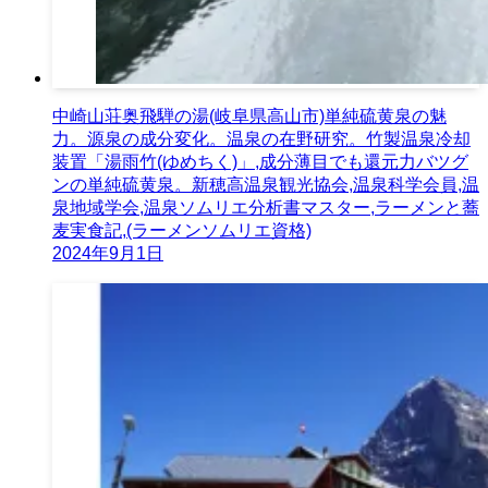
中崎山荘奥飛騨の湯(岐阜県高山市)単純硫黄泉の魅
力。源泉の成分変化。温泉の在野研究。竹製温泉冷却
装置「湯雨竹(ゆめちく)」,成分薄目でも還元力バツグ
ンの単純硫黄泉。新穂高温泉観光協会,温泉科学会員,温
泉地域学会,温泉ソムリエ分析書マスター,ラーメンと蕎
麦実食記,(ラーメンソムリエ資格)
2024年9月1日