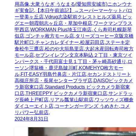
用高像,大衆うなぎ うなまる(愛知県安城市)ニホンウナ
ギ実食記,【本日午前追記】→スーパーマーケットバロ
ー登美ヶ丘店,Vdrug志染駅前クレストヒルズ薬局,ビッ
グエー朝霞朝志ヶ丘店・草加中根店,ワークマンプラス
甲西店,WORKMAN Plus埼玉江南店,くら寿司札幌新琴
似店,ゴンチャ枚方モール店,タリーズコーヒー京阪京橋
駅片町口,チャンカレダイナー,松屋苅田店,ステーキ定
食松牛三鷹店,松のや大垣島里店,大起水産回転寿司枚方
モール店,セブンイレブン文京本駒込２丁目・東京ツイ
ンパークス・千代田富士見１丁目・茅ヶ崎高砂通り,ロ
ーソン堺翁橋・鹿児島皷川町,KOMEHYO枚方モー
ル,FIT-EASY羽島竹鼻店・片江店,セカンドストリート
高槻庄所店・長尾センタープラザ店,DAISOビックカメ
ラ新宿東口店,Standard Products ビックカメラ新宿東
口店,THREEPPY ビックカメラ新宿東口店,サンドラッ
グ長崎上戸町店,リアル瓢箪山駅前店,ワッツウィズ棚倉
ダイユーエイト店,コーナンガーデンズ うめきた,コメ
リパワー弘前店,
2024年8月31日