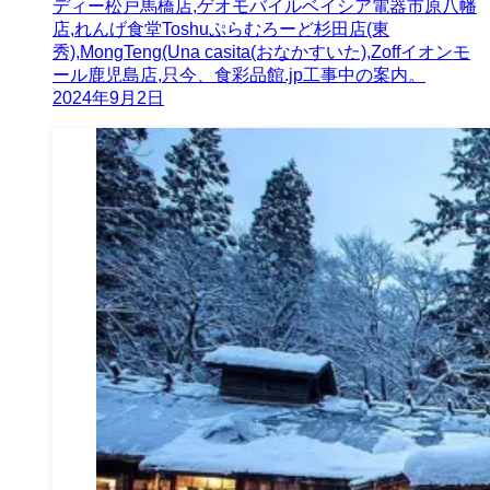
ディー松戸馬橋店,ゲオモバイルベイシア電器市原八幡
店,れんげ食堂Toshuぷらむろーど杉田店(東
秀),MongTeng(Una casita(おなかすいた),Zoffイオンモ
ール鹿児島店,只今、食彩品館.jp工事中の案内。
2024年9月2日