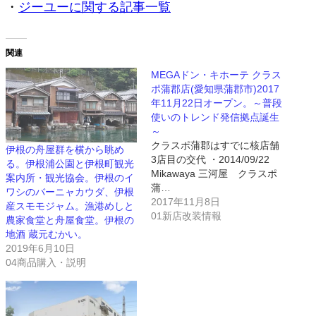
・
ジーユーに関する記事一覧
関連
MEGAドン・キホーテ クラス
ポ蒲郡店(愛知県蒲郡市)2017
年11月22日オープン。～普段
使いのトレンド発信拠点誕生
～
クラスポ蒲郡はすでに核店舗
伊根の舟屋群を横から眺め
3店目の交代 ・2014/09/22
る。伊根浦公園と伊根町観光
Mikawaya 三河屋 クラスポ
案内所・観光協会。伊根のイ
蒲…
ワシのバーニャカウダ、伊根
2017年11月8日
産スモモジャム。漁港めしと
01新店改装情報
農家食堂と舟屋食堂。伊根の
地酒 蔵元むかい。
2019年6月10日
04商品購入・説明