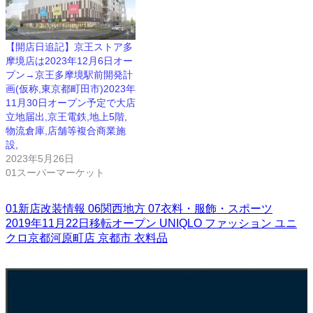
【開店日追記】京王ストア多
摩境店は2023年12月6日オー
プン→京王多摩境駅前開発計
画(仮称,東京都町田市)2023年
11月30日オープン予定で大店
立地届出,京王電鉄,地上5階,
物流倉庫,店舗等複合商業施
設,
2023年5月26日
01スーパーマーケット
01新店改装情報
06関西地方
07衣料・服飾・スポーツ
2019年11月22日移転オープン
UNIQLO
ファッション
ユニ
クロ京都河原町店
京都市
衣料品