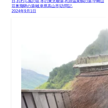
日,おわら風の盆,冬の東北秘湯,乳頭温泉鶴の湯,中崎山
荘奥飛騨の湯(岐阜県高山市)訪問記,
2024年9月1日