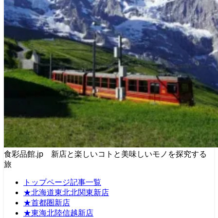
食彩品館.jp 新店と楽しいコトと美味しいモノを探究する
旅
トップページ記事一覧
★北海道東北北関東新店
★首都圏新店
★東海北陸信越新店