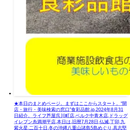
★本日のまとめページ。まずはここからスタート。“開
店・旅行・美味検索の窓口”食彩品館.jp,2024年8月31
日紹介。ライフ芦屋呉川町店,ベルク中青木店,ドラッグ
イレブン糸満潮平店,本日は,旧暦7月28日,仏滅,丁卯,九
紫火星,二百十日,冬の沖縄八重山諸島5島めぐり,具志堅