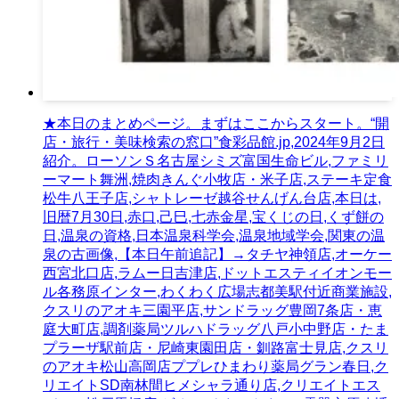
★本日のまとめページ。まずはここからスタート。“開
店・旅行・美味検索の窓口”食彩品館.jp,2024年9月2日
紹介。ローソンＳ名古屋シミズ富国生命ビル,ファミリ
ーマート舞洲,焼肉きんぐ小牧店・米子店,ステーキ定食
松牛八王子店,シャトレーゼ越谷せんげん台店,本日は,
旧暦7月30日,赤口,己巳,七赤金星,宝くじの日,くず餅の
日,温泉の資格,日本温泉科学会,温泉地域学会,関東の温
泉の古画像,【本日午前追記】→タチヤ神領店,オーケー
西宮北口店,ラムー日吉津店,ドットエスティイオンモー
ル各務原インター,わくわく広場志都美駅付近商業施設,
クスリのアオキ三園平店,サンドラッグ豊岡7条店・恵
庭大町店,調剤薬局ツルハドラッグ八戸小中野店・たま
プラーザ駅前店・尼崎東園田店・釧路富士見店,クスリ
のアオキ松山高岡店ププレひまわり薬局グラン春日,ク
リエイトSD南林間ヒメシャラ通り店,クリエイトエス