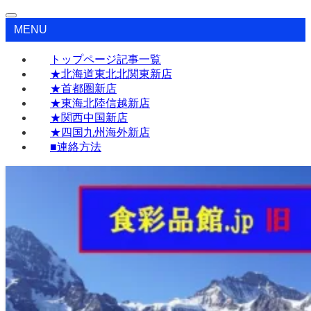
MENU
トップページ記事一覧
★北海道東北北関東新店
★首都圏新店
★東海北陸信越新店
★関西中国新店
★四国九州海外新店
■連絡方法