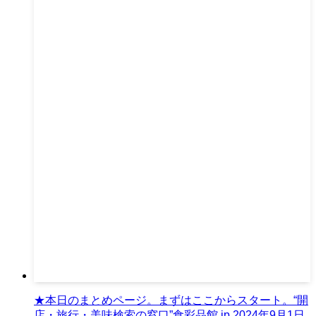
★本日のまとめページ。まずはここからスタート。“開
店・旅行・美味検索の窓口”食彩品館.jp,2024年9月1日