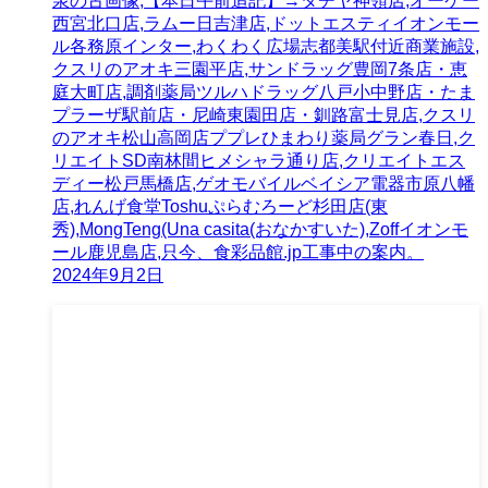
泉の古画像,【本日午前追記】→タチヤ神領店,オーケー
西宮北口店,ラムー日吉津店,ドットエスティイオンモー
ル各務原インター,わくわく広場志都美駅付近商業施設,
クスリのアオキ三園平店,サンドラッグ豊岡7条店・恵
庭大町店,調剤薬局ツルハドラッグ八戸小中野店・たま
プラーザ駅前店・尼崎東園田店・釧路富士見店,クスリ
のアオキ松山高岡店ププレひまわり薬局グラン春日,ク
リエイトSD南林間ヒメシャラ通り店,クリエイトエス
ディー松戸馬橋店,ゲオモバイルベイシア電器市原八幡
店,れんげ食堂Toshuぷらむろーど杉田店(東
秀),MongTeng(Una casita(おなかすいた),Zoffイオンモ
ール鹿児島店,只今、食彩品館.jp工事中の案内。
2024年9月2日