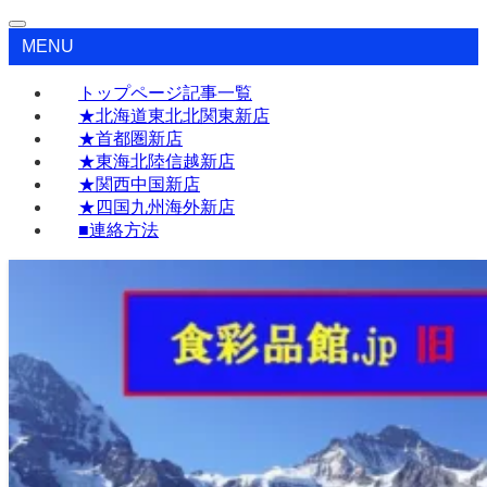
MENU
トップページ記事一覧
★北海道東北北関東新店
★首都圏新店
★東海北陸信越新店
★関西中国新店
★四国九州海外新店
■連絡方法