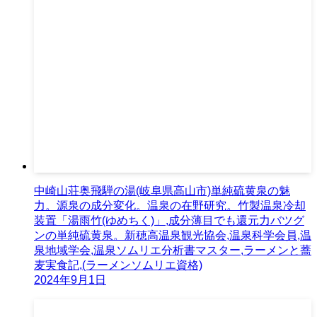
中崎山荘奥飛騨の湯(岐阜県高山市)単純硫黄泉の魅
力。源泉の成分変化。温泉の在野研究。竹製温泉冷却
装置「湯雨竹(ゆめちく)」,成分薄目でも還元力バツグ
ンの単純硫黄泉。新穂高温泉観光協会,温泉科学会員,温
泉地域学会,温泉ソムリエ分析書マスター,ラーメンと蕎
麦実食記,(ラーメンソムリエ資格)
2024年9月1日