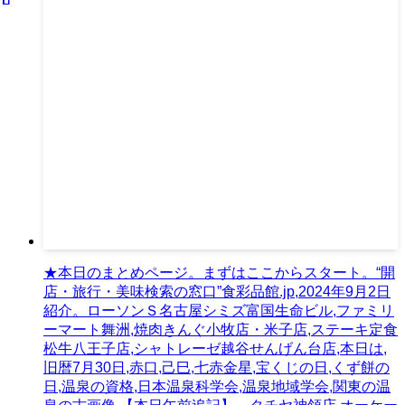
★本日のまとめページ。まずはここからスタート。“開
店・旅行・美味検索の窓口”食彩品館.jp,2024年9月2日
紹介。ローソンＳ名古屋シミズ富国生命ビル,ファミリ
ーマート舞洲,焼肉きんぐ小牧店・米子店,ステーキ定食
松牛八王子店,シャトレーゼ越谷せんげん台店,本日は,
旧暦7月30日,赤口,己巳,七赤金星,宝くじの日,くず餅の
日,温泉の資格,日本温泉科学会,温泉地域学会,関東の温