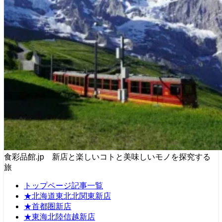
食彩品館.jp 新店と楽しいコトと美味しいモノを探究する
旅
トップページ記事一覧
★北海道東北北関東新店
★首都圏新店
★東海北陸信越新店