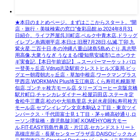
★本日のまとめページ。まずはここからスタート。“開
店・旅行・美味検索の窓口”食彩品館.jp,2024年8月31
日紹介。ライフ芦屋呉川町店,ベルク中青木店,ドラッグ
イレブン糸満潮平店,本日は,旧暦7月28日,仏滅,丁卯,九
紫火星,二百十日,冬の沖縄八重山諸島5島めぐり,具志堅
用高像,大衆うなぎ うなまる(愛知県安城市)ニホンウナ
ギ実食記,【本日午前追記】→スーパーマーケットバロ
ー登美ヶ丘店,Vdrug志染駅前クレストヒルズ薬局,ビッ
グエー朝霞朝志ヶ丘店・草加中根店,ワークマンプラス
甲西店,WORKMAN Plus埼玉江南店,くら寿司札幌新琴
似店,ゴンチャ枚方モール店,タリーズコーヒー京阪京橋
駅片町口,チャンカレダイナー,松屋苅田店,ステーキ定
食松牛三鷹店,松のや大垣島里店,大起水産回転寿司枚方
モール店,セブンイレブン文京本駒込２丁目・東京ツイ
ンパークス・千代田富士見１丁目・茅ヶ崎高砂通り,ロ
ーソン堺翁橋・鹿児島皷川町,KOMEHYO枚方モー
ル,FIT-EASY羽島竹鼻店・片江店,セカンドストリート
高槻庄所店・長尾センタープラザ店,DAISOビックカメ