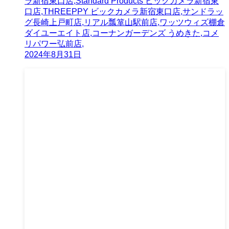
ラ新宿東口店,Standard Products ビックカメラ新宿東
口店,THREEPPY ビックカメラ新宿東口店,サンドラッ
グ長崎上戸町店,リアル瓢箪山駅前店,ワッツウィズ棚倉
ダイユーエイト店,コーナンガーデンズ うめきた,コメ
リパワー弘前店,
2024年8月31日