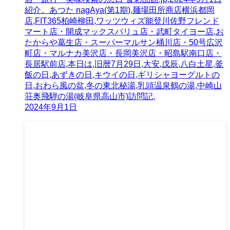
紹介。あつた nagAya(第1期),麺場田所商店横浜都岡
店,FIT365柏崎柳田,ワッツウィズ能登川佐野フレンド
マート店・開成マックスバリュ店・武町タイヨー店,お
たからや葛生店・スーパーマルサン桶川店・50号広沢
町店・マルナカ美沢店・長岡美沢店・昭島駅南口店・
長居駅前店,本日は,旧暦7月29日,大安,戊辰,八白土星,釜
飯の日,あずきの日,キウイの日,ギリシャヨーグルトの
日,おわら風の盆,冬の東北秘湯,乳頭温泉鶴の湯,中崎山
荘奥飛騨の湯(岐阜県高山市)訪問記,
2024年9月1日