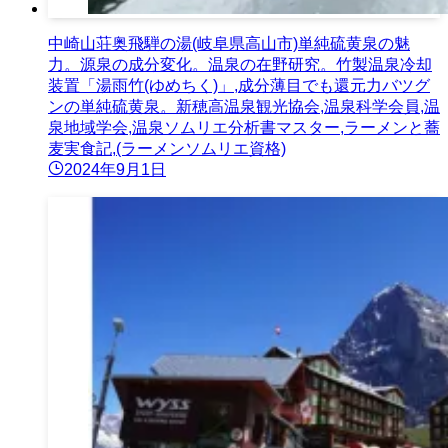
中崎山荘奥飛騨の湯(岐阜県高山市)単純硫黄泉の魅
力。源泉の成分変化。温泉の在野研究。竹製温泉冷却
装置「湯雨竹(ゆめちく)」,成分薄目でも還元力バツグ
ンの単純硫黄泉。新穂高温泉観光協会,温泉科学会員,温
泉地域学会,温泉ソムリエ分析書マスター,ラーメンと蕎
麦実食記,(ラーメンソムリエ資格)
2024年9月1日