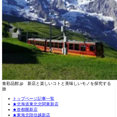
食彩品館.jp 新店と楽しいコトと美味しいモノを探究する
旅
トップページ記事一覧
★北海道東北北関東新店
★首都圏新店
★東海北陸信越新店