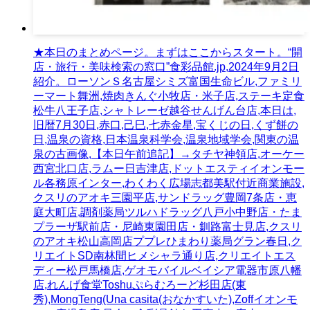
★本日のまとめページ。まずはここからスタート。“開
店・旅行・美味検索の窓口”食彩品館.jp,2024年9月2日
紹介。ローソンＳ名古屋シミズ富国生命ビル,ファミリ
ーマート舞洲,焼肉きんぐ小牧店・米子店,ステーキ定食
松牛八王子店,シャトレーゼ越谷せんげん台店,本日は,
旧暦7月30日,赤口,己巳,七赤金星,宝くじの日,くず餅の
日,温泉の資格,日本温泉科学会,温泉地域学会,関東の温
泉の古画像,【本日午前追記】→タチヤ神領店,オーケー
西宮北口店,ラムー日吉津店,ドットエスティイオンモー
ル各務原インター,わくわく広場志都美駅付近商業施設,
クスリのアオキ三園平店,サンドラッグ豊岡7条店・恵
庭大町店,調剤薬局ツルハドラッグ八戸小中野店・たま
プラーザ駅前店・尼崎東園田店・釧路富士見店,クスリ
のアオキ松山高岡店ププレひまわり薬局グラン春日,ク
リエイトSD南林間ヒメシャラ通り店,クリエイトエス
ディー松戸馬橋店,ゲオモバイルベイシア電器市原八幡
店,れんげ食堂Toshuぷらむろーど杉田店(東
秀),MongTeng(Una casita(おなかすいた),Zoffイオンモ