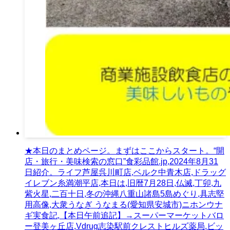
★本日のまとめページ。まずはここからスタート。“開
店・旅行・美味検索の窓口”食彩品館.jp,2024年8月31
日紹介。ライフ芦屋呉川町店,ベルク中青木店,ドラッグ
イレブン糸満潮平店,本日は,旧暦7月28日,仏滅,丁卯,九
紫火星,二百十日,冬の沖縄八重山諸島5島めぐり,具志堅
用高像,大衆うなぎ うなまる(愛知県安城市)ニホンウナ
ギ実食記,【本日午前追記】→スーパーマーケットバロ
ー登美ヶ丘店,Vdrug志染駅前クレストヒルズ薬局,ビッ