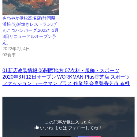
さわやか浜松高塚店(静岡県
浜松市)炭焼きレストラン,げ
んこつハンバーグ,2022年3月
3日リニューアルオープン予
定,
2022年2月4日
03食事
01新店改装情報
06関西地方
07衣料・服飾・スポーツ
2020年3月12日オープン
WORKMAN Plus香芝店
スポーツ
ファッション
ワークマンプラス
作業服
奈良県香芝市
衣料
この記事が気に入ったら
いいね または フォローしてね！