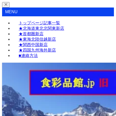
MENU
トップページ記事一覧
★北海道東北北関東新店
★首都圏新店
★東海北陸信越新店
★関西中国新店
★四国九州海外新店
■連絡方法