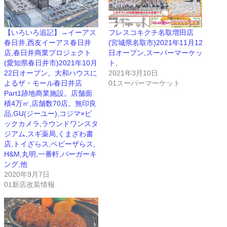
【いろいろ追記】→イーアス
フレスコキクチ名取増田店
春日井,西友イーアス春日井
(宮城県名取市)2021年11月12
店,春日井商業プロジェクト
日オープン,スーパーマーケッ
(愛知県春日井市)2021年10月
ト,
22日オープン。大和ハウスに
2021年3月10日
よるザ・モール春日井店
01スーパーマーケット
Part1跡地商業施設。店舗面
積4万㎡,店舗数70店。無印良
品,GU(ジーユー),コジマ×ビ
ックカメラ,ラウンドワンスタ
ジアム,スギ薬局,くまざわ書
店,トイざらス,ベビーザらス,
H&M,丸明,一番軒,バーガーキ
ング,他
2020年9月7日
01新店改装情報