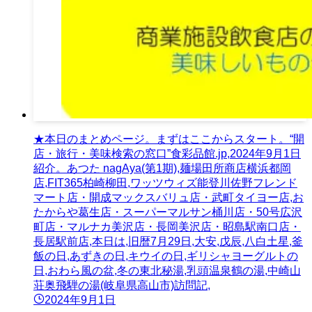
★本日のまとめページ。まずはここからスタート。“開
店・旅行・美味検索の窓口”食彩品館.jp,2024年9月1日
紹介。あつた nagAya(第1期),麺場田所商店横浜都岡
店,FIT365柏崎柳田,ワッツウィズ能登川佐野フレンド
マート店・開成マックスバリュ店・武町タイヨー店,お
たからや葛生店・スーパーマルサン桶川店・50号広沢
町店・マルナカ美沢店・長岡美沢店・昭島駅南口店・
長居駅前店,本日は,旧暦7月29日,大安,戊辰,八白土星,釜
飯の日,あずきの日,キウイの日,ギリシャヨーグルトの
日,おわら風の盆,冬の東北秘湯,乳頭温泉鶴の湯,中崎山
荘奥飛騨の湯(岐阜県高山市)訪問記,
2024年9月1日