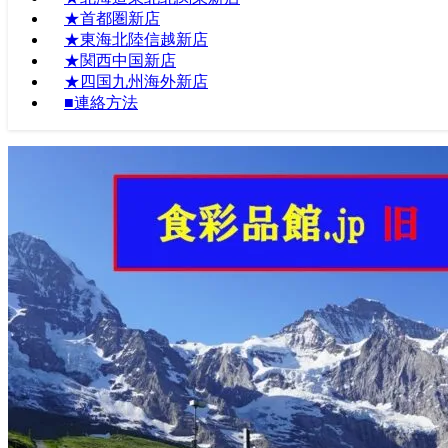
★首都圏新店
★東海北陸信越新店
★関西中国新店
★四国九州海外新店
■連絡方法