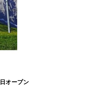
28日オープン