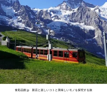
食彩品館.jp 新店と楽しいコトと美味しいモノを探究する旅