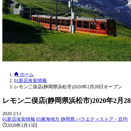
ホーム
01新店改装情報
レモン二俣店(静岡県浜松市)2020年2月28日オープン
レモン二俣店(静岡県浜松市)2020年2月
2020
2/13
01新店改装情報
05東海地方
静岡県
バラエティストア・百均
2020年2月13日