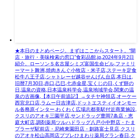
★本日のまとめページ。まずはここからスタート。“開
店・旅行・美味検索の窓口”食彩品館.jp,2024年9月2日
紹介。ローソンＳ名古屋シミズ富国生命ビル,ファミリ
ーマート舞洲,焼肉きんぐ小牧店・米子店,ステーキ定食
松牛八王子店,シャトレーゼ越谷せんげん台店,本日は,
旧暦7月30日,赤口,己巳,七赤金星,宝くじの日,くず餅の
日,温泉の資格,日本温泉科学会,温泉地域学会,関東の温
泉の古画像,【本日午前追記】→タチヤ神領店,オーケー
西宮北口店,ラムー日吉津店,ドットエスティイオンモー
ル各務原インター,わくわく広場志都美駅付近商業施設,
クスリのアオキ三園平店,サンドラッグ豊岡7条店・恵
庭大町店,調剤薬局ツルハドラッグ八戸小中野店・たま
プラーザ駅前店・尼崎東園田店・釧路富士見店,クスリ
のアオキ松山高岡店ププレひまわり薬局グラン春日,ク