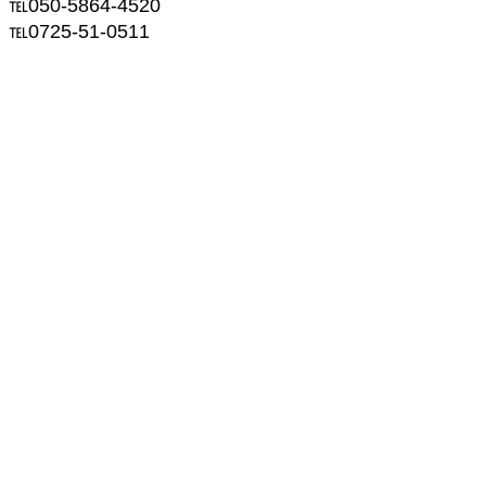
℡050-5864-4520
℡0725-51-0511