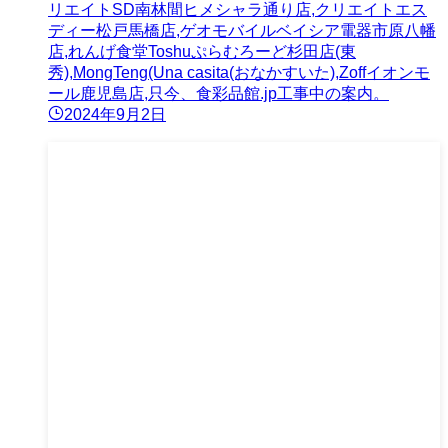
リエイトSD南林間ヒメシャラ通り店,クリエイトエス
ディー松戸馬橋店,ゲオモバイルベイシア電器市原八幡
店,れんげ食堂Toshuぷらむろーど杉田店(東
秀),MongTeng(Una casita(おなかすいた),Zoffイオンモ
ール鹿児島店,只今、食彩品館.jp工事中の案内。
2024年9月2日