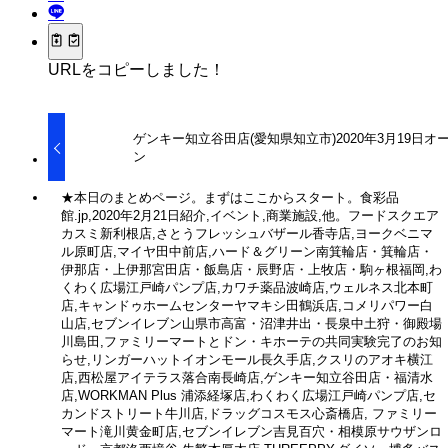
URLをコピーしました！
ゲンキー知立谷田店(愛知県知立市)2020年3月19日オ
ン
★本日のまとめページ。まずはここからスタート。食彩品
館.jp,2020年2月21日紹介,イベント,商業施設,他。フードスクエア
カスミ新利根店,さとうフレッシュバザール香寺店,ヨークベニマ
ル原町店,マイヤ田中前店,ハード＆グリーン南箕輪店・箕輪店・
伊那店・上伊那宮田店・飯島店・辰野店・上牧店・駒ヶ根福岡,わ
くわく広場江戸崎パンプ店,カワチ薬品波崎店,ウェルネス北本町
店,キャンドゥホームセンターヤマキシ田鶴浜店,コメリパワー白
山店,セブンイレブン山県市高富・沼津井出・長泉中土狩・御殿場
川島田,ファミリーマートとドン・キホーテの共同実験完了のお知
らせ,リンガーハットイオンモール長久手店,クスリのアオキ横江
店,西松屋アイテラス落合南長崎店,ゲンキー知立谷田店・福清水
店,WORKMAN Plus 浦添経塚店,わくわく広場江戸崎パンプ店,セ
カンドストリート牛川店,ドラッグコスモス心斎橋店, ファミリー
マート滝川黄金町店,セブンイレブン吉見百穴・相模原サウザンロ