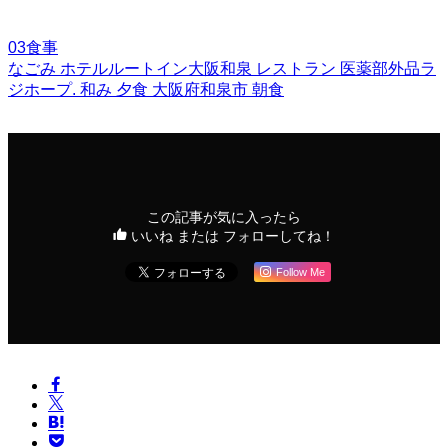
03食事
なごみ
ホテルルートイン大阪和泉
レストラン
医薬部外品ラ
ジホープ.
和み
夕食
大阪府和泉市
朝食
この記事が気に入ったら
いいね または フォローしてね！
Follow Me