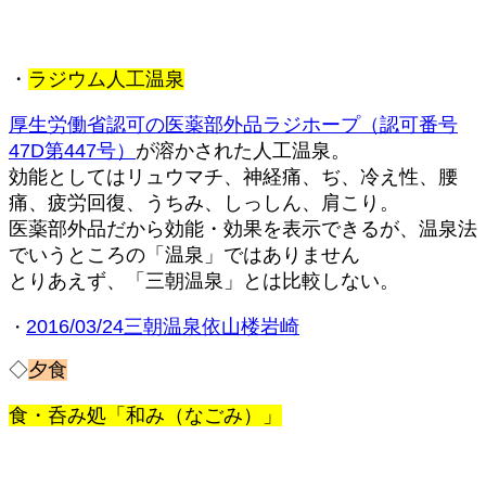
・
ラジウム人工温泉
厚生労働省認可の医薬部外品ラジホープ（認可番号
47D第447号）
が溶かされた人工温泉。
効能としてはリュウマチ、神経痛、ぢ、冷え性、腰
痛、疲労回復、うちみ、しっしん、肩こり。
医薬部外品だから効能・効果を表示できるが、温泉法
でいうところの「温泉」ではありません
とりあえず、「三朝温泉」とは比較しない。
2016/03/24三朝温泉依山楼岩崎
・
◇
夕食
食・呑み処「和み（なごみ）」