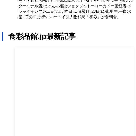
ード・京都洛西境谷,牛繁本厚木店,THREEPPY,ダイソー博多バス
ターミナル店,ほけんの相談ショップイトーヨーカドー国領店,ド
ラッグイレブン二日市店, 本日は,旧暦1月28日,仏滅,甲午,一白水
星, 二の午,ホテルルートイン大阪和泉「和み」夕食朝食,
食彩品館.jp最新記事