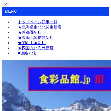
MENU
トップページ記事一覧
★北海道東北北関東新店
★首都圏新店
★東海北陸信越新店
★関西中国新店
★四国九州海外新店
■連絡方法