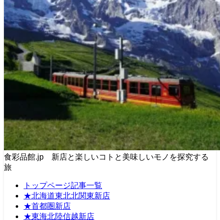
食彩品館.jp 新店と楽しいコトと美味しいモノを探究する
旅
トップページ記事一覧
★北海道東北北関東新店
★首都圏新店
★東海北陸信越新店