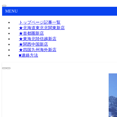
MENU
トップページ記事一覧
★北海道東北北関東新店
★首都圏新店
★東海北陸信越新店
★関西中国新店
★四国九州海外新店
■連絡方法