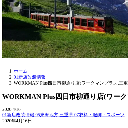
ホーム
01新店改装情報
WORKMAN Plus四日市柳通り店(ワークマンプラス,三
WORKMAN Plus四日市柳通り店(ワ
2020
4/16
01新店改装情報
05東海地方
三重県
07衣料・服飾・スポーツ
2020年4月16日