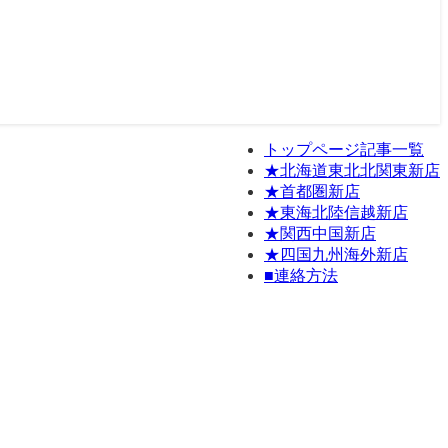
トップページ記事一覧
★北海道東北北関東新店
★首都圏新店
★東海北陸信越新店
★関西中国新店
★四国九州海外新店
■連絡方法