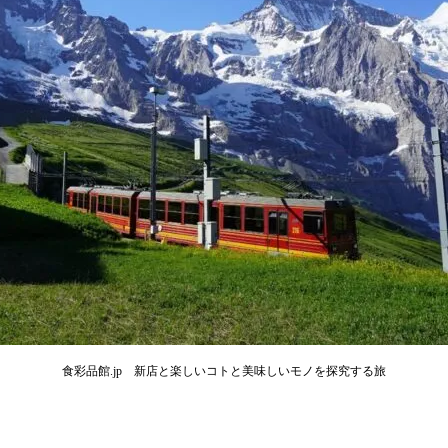
食彩品館.jp 新店と楽しいコトと美味しいモノを探究する旅