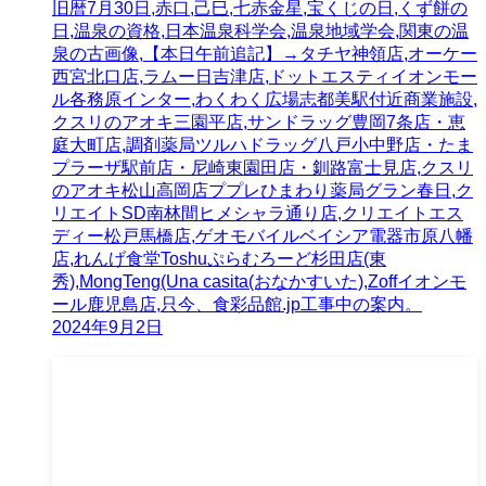
旧暦7月30日,赤口,己巳,七赤金星,宝くじの日,くず餅の
日,温泉の資格,日本温泉科学会,温泉地域学会,関東の温
泉の古画像,【本日午前追記】→タチヤ神領店,オーケー
西宮北口店,ラムー日吉津店,ドットエスティイオンモー
ル各務原インター,わくわく広場志都美駅付近商業施設,
クスリのアオキ三園平店,サンドラッグ豊岡7条店・恵
庭大町店,調剤薬局ツルハドラッグ八戸小中野店・たま
プラーザ駅前店・尼崎東園田店・釧路富士見店,クスリ
のアオキ松山高岡店ププレひまわり薬局グラン春日,ク
リエイトSD南林間ヒメシャラ通り店,クリエイトエス
ディー松戸馬橋店,ゲオモバイルベイシア電器市原八幡
店,れんげ食堂Toshuぷらむろーど杉田店(東
秀),MongTeng(Una casita(おなかすいた),Zoffイオンモ
ール鹿児島店,只今、食彩品館.jp工事中の案内。
2024年9月2日