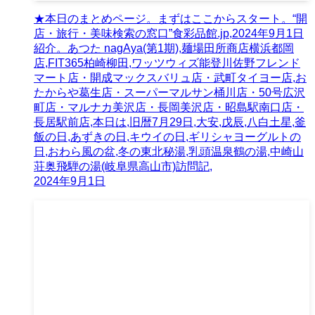
★本日のまとめページ。まずはここからスタート。“開
店・旅行・美味検索の窓口”食彩品館.jp,2024年9月1日
紹介。あつた nagAya(第1期),麺場田所商店横浜都岡
店,FIT365柏崎柳田,ワッツウィズ能登川佐野フレンド
マート店・開成マックスバリュ店・武町タイヨー店,お
たからや葛生店・スーパーマルサン桶川店・50号広沢
町店・マルナカ美沢店・長岡美沢店・昭島駅南口店・
長居駅前店,本日は,旧暦7月29日,大安,戊辰,八白土星,釜
飯の日,あずきの日,キウイの日,ギリシャヨーグルトの
日,おわら風の盆,冬の東北秘湯,乳頭温泉鶴の湯,中崎山
荘奥飛騨の湯(岐阜県高山市)訪問記,
2024年9月1日