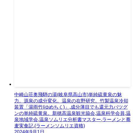
中崎山荘奥飛騨の湯(岐阜県高山市)単純硫黄泉の魅
力。源泉の成分変化。温泉の在野研究。竹製温泉冷却
装置「湯雨竹(ゆめちく)」,成分薄目でも還元力バツグ
ンの単純硫黄泉。新穂高温泉観光協会,温泉科学会員,温
泉地域学会,温泉ソムリエ分析書マスター,ラーメンと蕎
麦実食記,(ラーメンソムリエ資格)
2024年9月1日