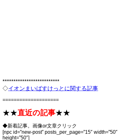
**************************
◇
イオンまいばすけっとに関する記事
====================
★★
直近の記事
★★
◆新着記事。画像or文章クリック
[npc id=”new-post” posts_per_page=”15″ width=”50″
height=”50″]