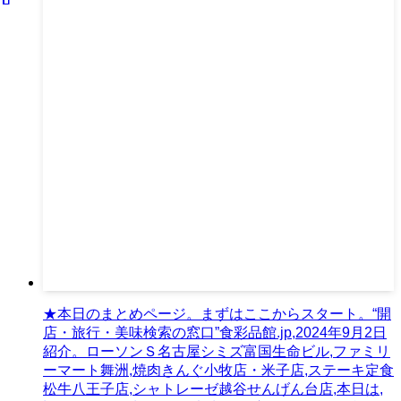
★本日のまとめページ。まずはここからスタート。“開
店・旅行・美味検索の窓口”食彩品館.jp,2024年9月2日
紹介。ローソンＳ名古屋シミズ富国生命ビル,ファミリ
ーマート舞洲,焼肉きんぐ小牧店・米子店,ステーキ定食
松牛八王子店,シャトレーゼ越谷せんげん台店,本日は,