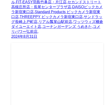
ル,FIT-EASY羽島竹鼻店・片江店,セカンドストリート
高槻庄所店・長尾センタープラザ店,DAISOビックカメ
ラ新宿東口店,Standard Products ビックカメラ新宿東
口店,THREEPPY ビックカメラ新宿東口店,サンドラッ
グ長崎上戸町店,リアル瓢箪山駅前店,ワッツウィズ棚倉
ダイユーエイト店,コーナンガーデンズ うめきた,コメ
リパワー弘前店,
2024年8月31日