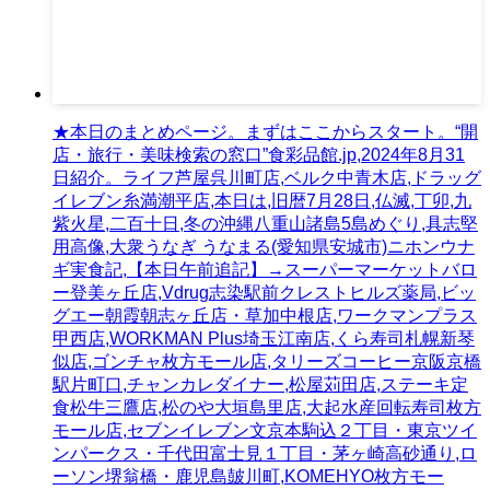
★本日のまとめページ。まずはここからスタート。“開
店・旅行・美味検索の窓口”食彩品館.jp,2024年8月31
日紹介。ライフ芦屋呉川町店,ベルク中青木店,ドラッグ
イレブン糸満潮平店,本日は,旧暦7月28日,仏滅,丁卯,九
紫火星,二百十日,冬の沖縄八重山諸島5島めぐり,具志堅
用高像,大衆うなぎ うなまる(愛知県安城市)ニホンウナ
ギ実食記,【本日午前追記】→スーパーマーケットバロ
ー登美ヶ丘店,Vdrug志染駅前クレストヒルズ薬局,ビッ
グエー朝霞朝志ヶ丘店・草加中根店,ワークマンプラス
甲西店,WORKMAN Plus埼玉江南店,くら寿司札幌新琴
似店,ゴンチャ枚方モール店,タリーズコーヒー京阪京橋
駅片町口,チャンカレダイナー,松屋苅田店,ステーキ定
食松牛三鷹店,松のや大垣島里店,大起水産回転寿司枚方
モール店,セブンイレブン文京本駒込２丁目・東京ツイ
ンパークス・千代田富士見１丁目・茅ヶ崎高砂通り,ロ
ーソン堺翁橋・鹿児島皷川町,KOMEHYO枚方モー