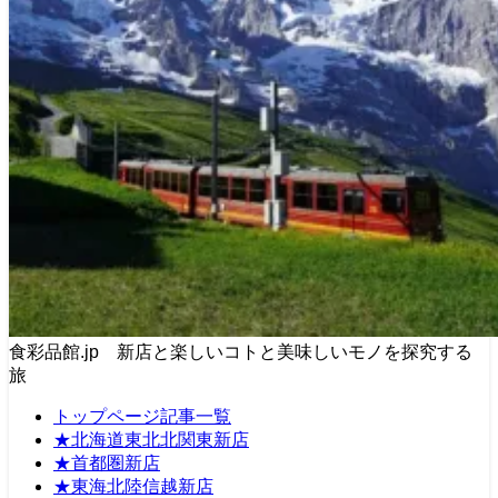
食彩品館.jp 新店と楽しいコトと美味しいモノを探究する
旅
トップページ記事一覧
★北海道東北北関東新店
★首都圏新店
★東海北陸信越新店