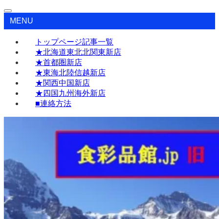
MENU
トップページ記事一覧
★北海道東北北関東新店
★首都圏新店
★東海北陸信越新店
★関西中国新店
★四国九州海外新店
■連絡方法