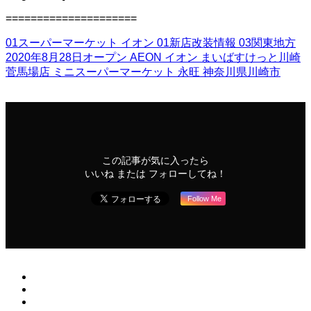
=====================
01スーパーマーケット
イオン
01新店改装情報
03関東地方
2020年8月28日オープン
AEON
イオン
まいばすけっと川崎
菅馬場店
ミニスーパーマーケット
永旺
神奈川県川崎市
この記事が気に入ったら
いいね または フォローしてね！
Follow Me