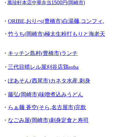
・
萬珍軒本店中華弁当1500円(岡崎市)
・
ORIBE,おりべ(豊橋市)白湯麺,コンフィ,
・
竹うち(岡崎市)極太生粉打もりと海老天
・
キッチン島村(豊橋市)ランチ
・
三代目晴レル屋刈谷店鶏soba
・
ぽあそん(西尾市)カネタ水産,刺身
・
藤弘(岡崎市)味噌煮込みうどん
・
らぁ麺 蒼空(そら,名古屋市)完飲
・
なごみ屋(岡崎市)刺身定食と寿司