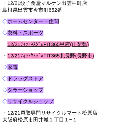
・12/21餃子食堂マルケン出雲中町店
島根県出雲市今市町652番
◇
ホームセンター・住関
◇
衣料・スポーツ
・
12/21ﾌｨｯﾄﾈｽｼﾞﾑFIT365甲府(山梨県)
・
12/21ﾌｨｯﾄﾈｽｼﾞﾑFIT365北長野(長野市)
◇
家電
◇
ドラッグストア
◇
ダラーショップ
◇
リサイクルショップ
・12/21買取専門リサイクルマート松原店
大阪府松原市田井城１丁目１−１