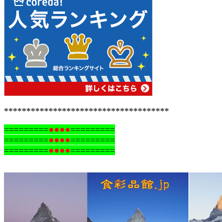
*************************************
=========
●●●●
=========
=========
●●●●
=========
=========
●●●●
=========