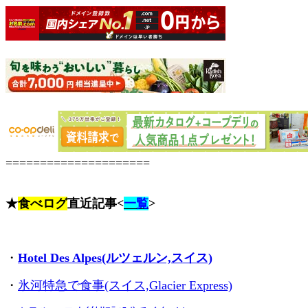
=====================
★
食べログ
直近記事<
一覧
>
・
Hotel Des Alpes(ルツェルン,スイス)
・
氷河特急で食事(スイス,Glacier Express)