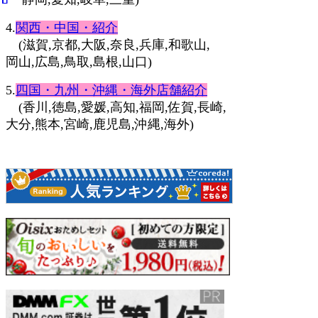
4.
関西・中国・紹介
(滋賀,京都,大阪,奈良,兵庫,和歌山,
岡山,広島,鳥取,島根,山口)
5.
四国・九州・沖縄・海外店舗紹介
(香川,徳島,愛媛,高知,福岡,佐賀,長崎,
大分,熊本,宮崎,鹿児島,沖縄,海外)