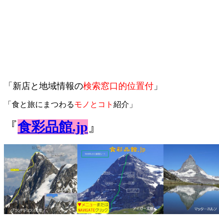
「新店と地域情報の
検索窓口的位置付
」
「食と旅にまつわる
モノとコト
紹介」
『
食彩品館.jp
』