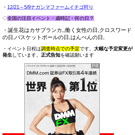
・
12/21～5/9ナガシマファームイチゴ狩り
◇
全国の注目イベント・歳時記・何の日？
・誕生花はカサブランカ,,働く女性の日,クロスワード
の日,バスケットボールの日,はんぺんの日,
・イベント日程は
調査時点での予定
です。
大幅な予定変更が
発生
しています。
正式告知
を確認願います