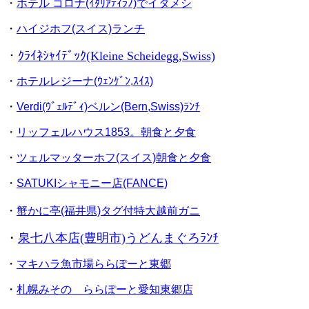
・
ホテル コロナ(ｲﾀﾘｱﾃｨﾗﾉ)でイタメシ
・
ハイジホフ(スイス)ランチ
・
ｸﾗｲﾈｼｬｲﾃﾞｯｸ
(Kleine Scheidegg,Swiss)
・
ホテルレジーナ(ｳｪﾝｹﾞﾝ,ｽｲｽ)
・
Verdi(ｳﾞｪﾙﾃﾞｨ)ベルン(Bern,Swiss)ﾗﾝﾁ
・
リッフェルハウス1853。朝食と夕食
・
ツェルマッターホフ(スイス)朝食と夕食
・
SATUKIシャモニー店(FANCE)
・
蟹かに亭(福井県)タグ付特大越前ガニ
・
泉七八本店(豊明市)うどんまぐろﾗﾝﾁ
・
マキハラ魚市場ららぽーと東郷
・
札幌みその ららぽーと愛知東郷店