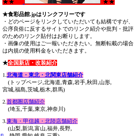
★★
★★
★
食彩品館.jpはリンクフリーです
・どのページをリンクしていただいても結構ですが、
公序良俗に反するサイトでのリンク紹介や批判・批評
のためのリンク貼付はお断りします。
・画像の使用はご一報いただきたい。無断転載の場合
は内規の使用料金をいただきます。
★
全国新
店・改装紹介
1.
北海道・東北・北関東店舗紹介
(トップページ,北海道,青森,岩手,秋田,山形,
宮城,福島,茨城,栃木,群馬)
2.
首都圏店舗紹介
(埼玉,千葉,東京,神奈川)
3.
東海・甲信越・北陸店舗紹介
(山梨,新潟,富山,福井,長野,
静岡,愛知,岐阜,三重)