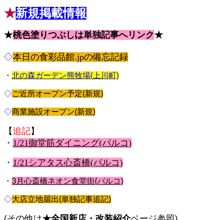
★
新規掲載情報
★
桃色塗りつぶしは単独記事へリンク
★
◇
本日の食彩品館.jpの備忘記録
・
北の森ガーデン熊牧場(上川町)
◇
ご近所オープン予定(新規)
◇
商業施設オープン(新規)
【
追記
】
・
1/21御堂筋ダイニング(パルコ)
・
1/21シアタス心斎橋(パルコ)
・
3月心斎橋ネオン食堂街(パルコ)
◇
大店立地届出(単独記事追記)
(その他は
★全国新
店・改装紹介
ページ参照)