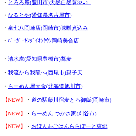
・
とろろ庵(豊田市)天然自然薯3ﾒﾆｭｰ
・
なるとや(愛知県名古屋市)
・
泉七八岡崎店(岡崎市)味噌煮込み
・
ﾊﾞｰｶﾞｰｷﾝｸﾞｲｵﾝﾀｳﾝ岡崎美合店
・
清水庵(愛知県豊橋市)蕎麦
・
我流から我龍へ(西尾市)親子天
・
らーめん屋天金(北海道旭川市)
【NEW】
・
道の駅藤川宿麦とろ御飯(岡崎市)
【NEW】
・
らーめん つかさ家(刈谷市
)
【NEW】
・
おぼんdeごはんららぽーと東郷