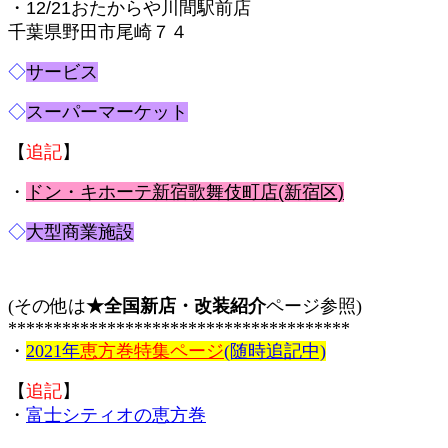
・12/21おたからや川間駅前店
千葉県野田市尾崎７４
◇
サービス
◇
スーパーマーケット
【
追記
】
・
ドン・キホーテ新宿歌舞伎町店(新宿区)
◇
大型商業施設
(その他は
★全国新
店・改装紹介
ページ参照)
**************************************
・
2021年
恵方巻特集ページ
(随時追記中)
【
追記
】
・
富士シティオの恵方巻