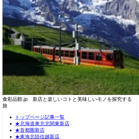
食彩品館.jp 新店と楽しいコトと美味しいモノを探究する
旅
トップページ記事一覧
★北海道東北北関東新店
★首都圏新店
★東海北陸信越新店