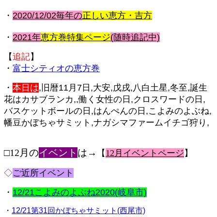
・
2020/12/02毎年の
正しい恵方・吉方
・
2021年
恵方巻特集ページ
(随時追記中)
【
追記
】
・
富士シティオの恵方巻
・
本日は
,旧暦11月7日,大安,戊戌,八白土星,冬至,誕生
花はカサブランカ,,働く女性の日,クロスワードの日,
バスケットボールの日,はんぺんの日,こよみのよぶね,
幡豆かぼちゃサミット,ナガシマファームイチゴ狩り,
□12月の
イベント
は→
【
12月イベントページ
】
◇
ご近所イベント
・
12/21こよみのよぶね2020(岐阜市)
・
12/21第31回かぼちゃサミット(西尾市)