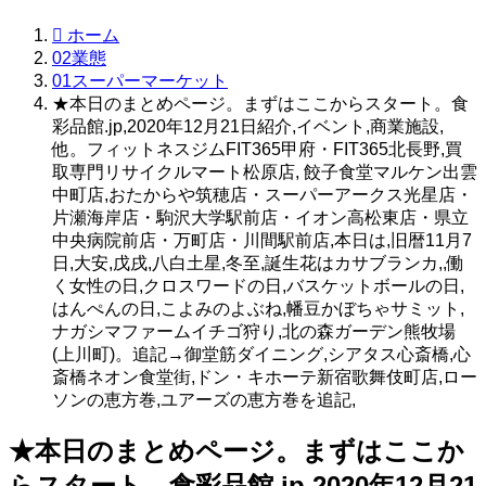
ホーム
02業態
01スーパーマーケット
★本日のまとめページ。まずはここからスタート。食
彩品館.jp,2020年12月21日紹介,イベント,商業施設,
他。フィットネスジムFIT365甲府・FIT365北長野,買
取専門リサイクルマート松原店, 餃子食堂マルケン出雲
中町店,おたからや筑穂店・スーパーアークス光星店・
片瀬海岸店・駒沢大学駅前店・イオン高松東店・県立
中央病院前店・万町店・川間駅前店,本日は,旧暦11月7
日,大安,戊戌,八白土星,冬至,誕生花はカサブランカ,,働
く女性の日,クロスワードの日,バスケットボールの日,
はんぺんの日,こよみのよぶね,幡豆かぼちゃサミット,
ナガシマファームイチゴ狩り,北の森ガーデン熊牧場
(上川町)。追記→御堂筋ダイニング,シアタス心斎橋,心
斎橋ネオン食堂街,ドン・キホーテ新宿歌舞伎町店,ロー
ソンの恵方巻,ユアーズの恵方巻を追記,
★本日のまとめページ。まずはここか
らスタート。食彩品館.jp,2020年12月21