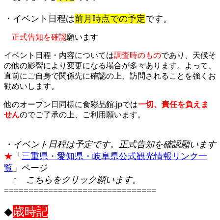
・イベント日程は
前月時点での予定
です。
正式告知を確認
願います
イベント日程・内容については
調査時
のもの
であり、天候そ
の他の影響により変更になる場合が多々あります。よって、
直前にご自身で関係先に確認の
上、訪問されることを強くお
勧めいします。
他のオープン日同様に食彩品館.jpでは
一切、責任を負えま
せん
のでご了承の上、ご利用願います。
コビペ禁止で
す。食彩品館.jp情報です
・イベント日程は予定です。正式告知を確認願います
★
「
三重県・愛知県・岐阜県公式観光情報リンク一
覧
」ページ
↑ こちらをクリック願います。
===============================
歳時記
◆