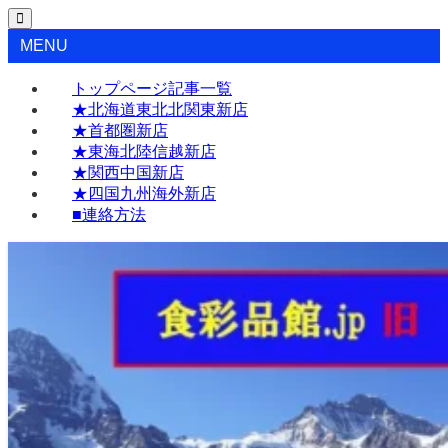
MENU
トップページ記事一覧
★北海道東北北関東新店
★首都圏新店
★東海北陸信越新店
★関西中国新店
★四国九州海外新店
■連絡方法