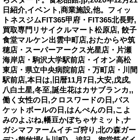
日紹介,イベント,商業施設,他。フィッ
トネスジムFIT365甲府・FIT365北長野,
買取専門リサイクルマート松原店, 餃子
食堂マルケン出雲中町店,おたからや筑
穂店・スーパーアークス光星店・片瀬
海岸店・駒沢大学駅前店・イオン高松
東店・県立中央病院前店・万町店・川間
駅前店,本日は,旧暦11月7日,大安,戊戌,
八白土星,冬至,誕生花はカサブランカ,,
働く女性の日,クロスワードの日,バス
ケットボールの日,はんぺんの日,こよ
みのよぶね,幡豆かぼちゃサミット,ナ
ガシマファームイチゴ狩り,北の森ガー
デン熊牧場(上川町)。追記→御堂筋ダイ