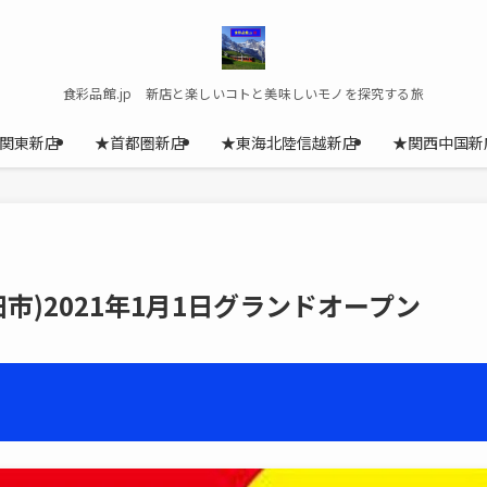
食彩品館.jp 新店と楽しいコトと美味しいモノを探究する旅
関東新店
★首都圏新店
★東海北陸信越新店
★関西中国新
市)2021年1月1日グランドオープン