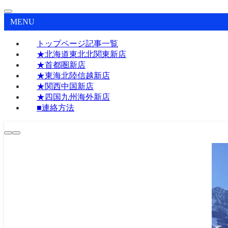
MENU
トップページ記事一覧
★北海道東北北関東新店
★首都圏新店
★東海北陸信越新店
★関西中国新店
★四国九州海外新店
■連絡方法