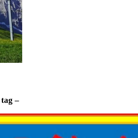
 tag –