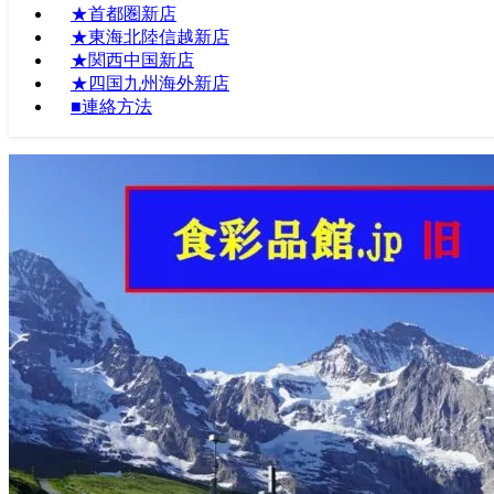
★首都圏新店
★東海北陸信越新店
★関西中国新店
★四国九州海外新店
■連絡方法