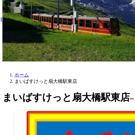
ホーム
まいばすけっと扇大橋駅東店
まいばすけっと扇大橋駅東店
–