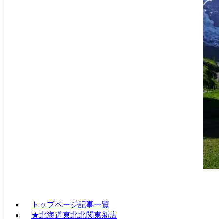
トップページ記事一覧
★北海道東北北関東新店