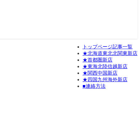
トップページ記事一覧
★北海道東北北関東新店
★首都圏新店
★東海北陸信越新店
★関西中国新店
★四国九州海外新店
■連絡方法