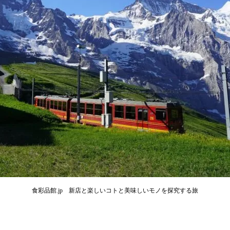
食彩品館.jp 新店と楽しいコトと美味しいモノを探究する旅