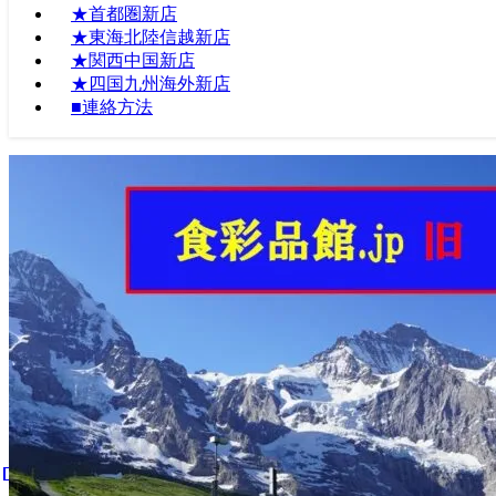
★首都圏新店
★東海北陸信越新店
★関西中国新店
★四国九州海外新店
■連絡方法