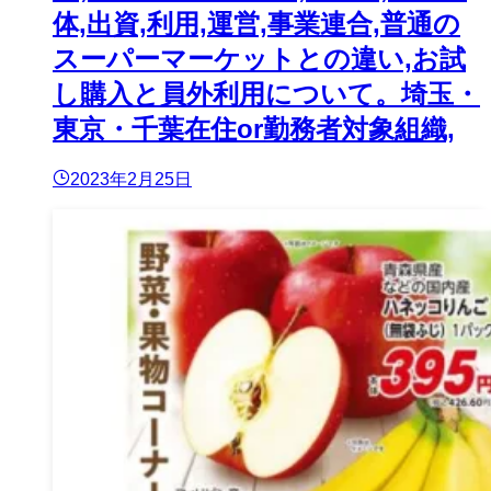
体,出資,利用,運営,事業連合,普通の
スーパーマーケットとの違い,お試
し購入と員外利用について。埼玉・
東京・千葉在住or勤務者対象組織,
2023年2月25日