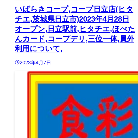
いばらきコープ,コープ日立店(ヒタ
チエ,茨城県日立市)2023年4月28日
オープン,日立駅前,ヒタチエ,ほぺた
んカード,コープデリ,三位一体,員外
利用について,
2023年4月7日