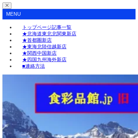
MENU
トップページ記事一覧
★北海道東北北関東新店
★首都圏新店
★東海北陸信越新店
★関西中国新店
★四国九州海外新店
■連絡方法