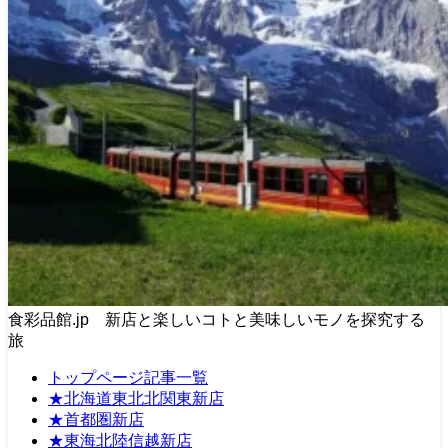
食彩品館.jp 新店と楽しいコトと美味しいモノを探究する
旅
トップページ記事一覧
★北海道東北北関東新店
★首都圏新店
★東海北陸信越新店