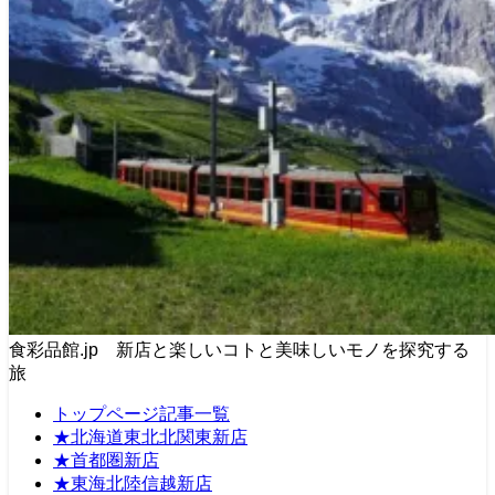
食彩品館.jp 新店と楽しいコトと美味しいモノを探究する
旅
トップページ記事一覧
★北海道東北北関東新店
★首都圏新店
★東海北陸信越新店