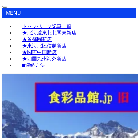
MENU
トップページ記事一覧
★北海道東北北関東新店
★首都圏新店
★東海北陸信越新店
★関西中国新店
★四国九州海外新店
■連絡方法