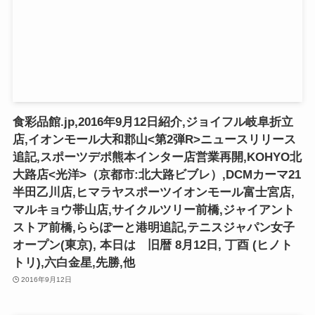
食彩品館.jp,2016年9月12日紹介,ジョイフル岐阜折立
店,イオンモール大和郡山<第2弾R>ニュースリリース
追記,スポーツデポ熊本インター店営業再開,KOHYO北
大路店<光洋>（京都市:北大路ビブレ）,DCMカーマ21
半田乙川店,ヒマラヤスポーツイオンモール富士宮店,
マルキョウ帯山店,サイクルツリー前橋,ジャイアント
ストア前橋,ららぽーと港明追記,テニスジャパン女子
オープン(東京), 本日は 旧暦 8月12日, 丁酉 (ヒノト
トリ),六白金星,先勝,他
2016年9月12日