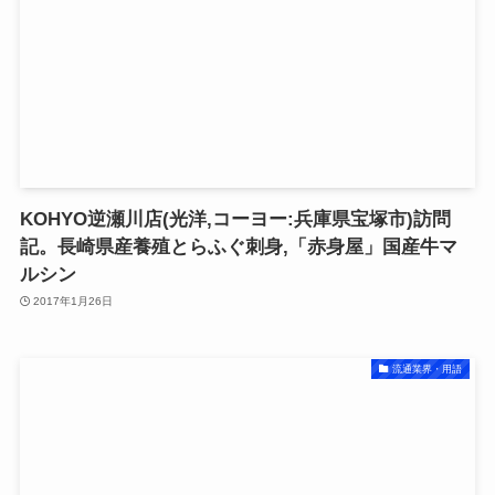
KOHYO逆瀬川店(光洋,コーヨー:兵庫県宝塚市)訪問
記。長崎県産養殖とらふぐ刺身,「赤身屋」国産牛マ
ルシン
2017年1月26日
流通業界・用語