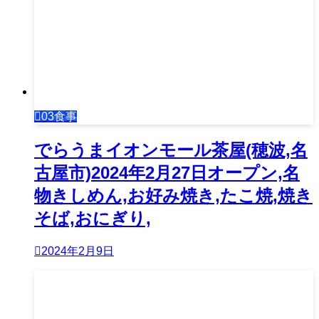
03食事
でらうまイオンモール茶屋(穂波,名
古屋市)2024年2月27日オープン,名
物きしめん,お好み焼き,たこ焼,焼き
そば,おにぎり,
2024年2月9日