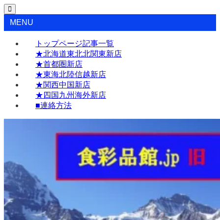
MENU
トップページ記事一覧
★北海道東北北関東新店
★首都圏新店
★東海北陸信越新店
★関西中国新店
★四国九州海外新店
■連絡方法