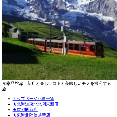
食彩品館.jp 新店と楽しいコトと美味しいモノを探究する
旅
トップページ記事一覧
★北海道東北北関東新店
★首都圏新店
★東海北陸信越新店