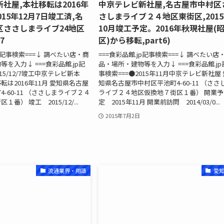
社屋,本社移転は2016年
中京テレビ新社屋,名古屋市中村区
2015年12月7日竣工済,名
さしまライブ２４地区東街区,201
区ささしまライブ24地区
10月竣工予定。2016年秋現社屋(
7
区)から移転,part6)
jp記事検索===↓ 調べたい店・商
===食彩品館.jp記事検索===↓ 調べたい店
を入力↓ ===食彩品館.jp記
品・場所・建物等を入力↓ ===食彩品館.jp
015/12/7竣工中京テレビ新本
事検索===●2015年11月中京テレビ新社屋 
は2016年11月 愛知県名古屋
知県名古屋市中村区平池町4-60-11 （ささ
-60-11 （ささしまライブ２４
ライブ２４地区仮換地７街区１番） 開業予
番） 竣工 2015/12/...
定 2015年11月 開業前訪問 2014/03/0...
2015年7月2日
流通業界・用語
愛