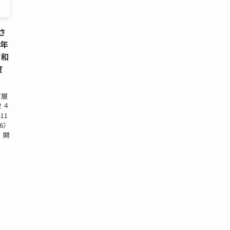
さ
5年
昭和
確
古屋
２４
11
16）
） 開