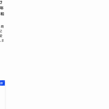
さ
5年
昭和
・商
記
愛
しま
知県