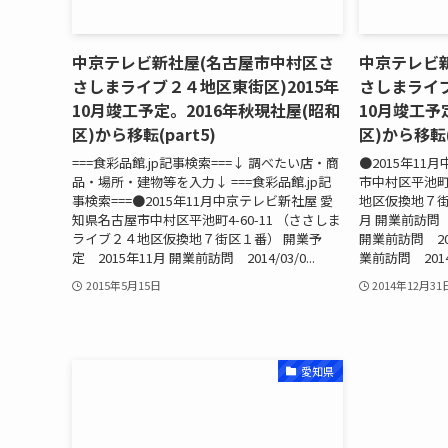
中京テレビ新社屋(名古屋市中村区さ
中京テレビ
さしまライブ２４地区東街区)2015年
さしまライブ
10月竣工予定。2016年秋現社屋(昭和
10月竣工予
区)から移転(part5)
区)から移転(
===食彩品館.jp記事検索===↓ 調べたい店・商
●2015年11
品・場所・建物等を入力↓ ===食彩品館.jp記
市中村区平池町4
事検索===●2015年11月中京テレビ新社屋 愛
地区仮換地７街区
知県名古屋市中村区平池町4-60-11 （ささしま
月 開業前訪問 20
ライブ２４地区仮換地７街区１番） 開業予
開業前訪問 2014
定 2015年11月 開業前訪問 2014/03/0...
業前訪問 2014/1
2015年5月15日
2014年12月31
愛知県