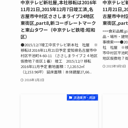
中京テレビ新社屋,本社移転は2016年
中京テレビ新
11月21日,2015年12月7日竣工済,名
11月21日,
古屋市中村区ささしまライブ24地区
古屋市中村
東街区,part8,新コーポレートマーク
東街区,part
と東山タワー（中京テレビ鉄塔:昭和
===食彩品館.
区）
品・場所・建物等
事検索===●2
●2015/12/7竣工中京テレビ新本社 社屋 ※
社 社屋 ※移転
移転は2016年11月21日予定 愛知県名古屋市中
市中村区平池町4
村区平池町4-60-11 （ささしまライブ２４地区
地区仮換地７街区１
仮換地７街区１番） 竣工 2015/12/7 移転
2016年11月予定 敷地面積：7,120.52㎡
2015年9月5日
（2,153.96坪） 延床面積：本体建屋27,66...
2016年1月2日
流通業界・用語