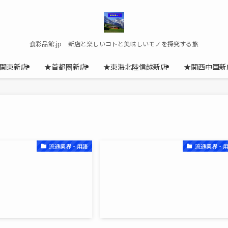
食彩品館.jp 新店と楽しいコトと美味しいモノを探究する旅
関東新店
★首都圏新店
★東海北陸信越新店
★関西中国新
流通業界・用語
流通業界・