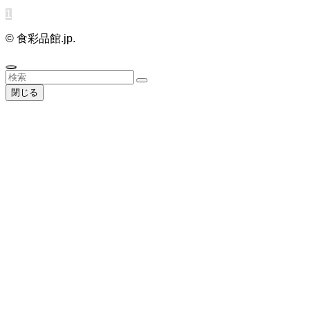
1
©
食彩品館.jp.
閉じる