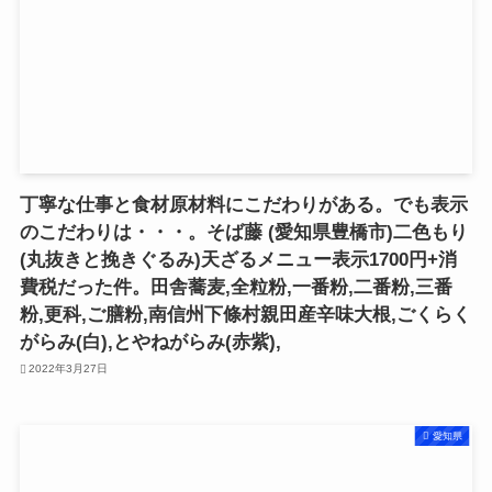
丁寧な仕事と食材原材料にこだわりがある。でも表示
のこだわりは・・・。そば藤 (愛知県豊橋市)二色もり
(丸抜きと挽きぐるみ)天ざるメニュー表示1700円+消
費税だった件。田舎蕎麦,全粒粉,一番粉,二番粉,三番
粉,更科,ご膳粉,南信州下條村親田産辛味大根,ごくらく
がらみ(白),とやねがらみ(赤紫),
2022年3月27日
愛知県