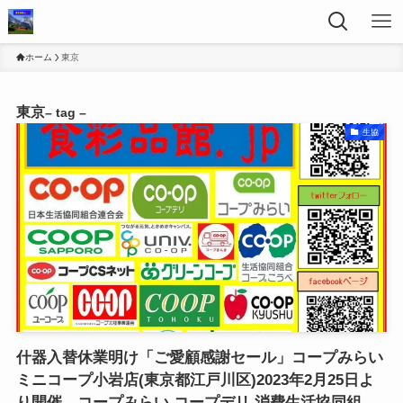
ホーム
東京
東京
– tag –
生協
什器入替休業明け「ご愛顧感謝セール」コープみらい
ミニコープ小岩店(東京都江戸川区)2023年2月25日よ
り開催。コープみらい,コープデリ,消費生活協同組