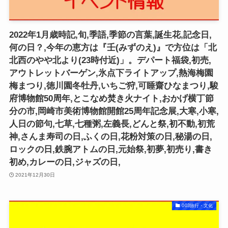
2022年1月歳時記,旬,季語,季節の言葉,誕生花,記念日,
何の日？,今年の恵方は『壬(みずのえ)』で方位は「北
北西のやや北より(23時付近)」。デパート福袋,初売,
アウトレットバーゲン,氷点下ライトアップ,熱海梅園
梅まつり,徳川園冬牡丹,いちご狩,可睡齋ひなまつり,駿
府博物館50周年,とこなめ焚き火ナイト,おかげ横丁節
分の市,岡崎市美術博物館開館25周年記念展,大寒,小寒,
人日の節句,七草,七種粥,左義長,どんと祭,初不動,初荒
神,さんま寿司の日,ふくの日,花粉対策の日,秘湯の日,
ロックの日,鉄腕アトムの日,元始祭,初夢,初売り,書き
初め,カレーの日,ジャズの日,
2021年12月30日
003旅行・文化