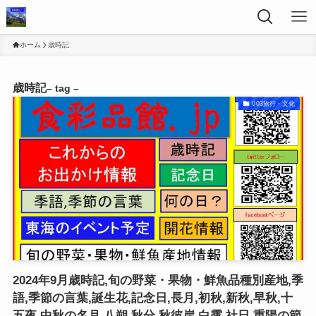
ホーム
歳時記
歳時記
– tag –
003旅行・文化
2024年9月歳時記,旬の野菜・果物・鮮魚品種別産地,季
語,季節の言葉,誕生花,記念日,長月,初秋,新秋,早秋,十
五夜,中秋の名月,八朔,秋分,秋彼岸,白露,社日,重陽の節