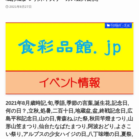
2021年8月27日
003旅行・文化
2021年8月歳時記,旬,季語,季節の言葉,誕生花,記念日,
何の日？,立秋,処暑,二百十日,地蔵盆,盆,終戦記念日,広
島平和記念日,山の日,青森ねぶた祭,秋田竿燈まつり,山
形山笠まつり,仙台たなばたまつり,阿波おどり,よさこ
い祭り,アルプスの少女ハイジの日,八丁味噌の日,夏祭,