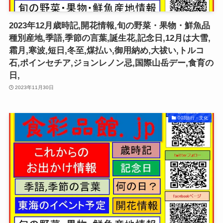
2023年12月歳時記,開花情報,旬の野菜・果物・鮮魚品
種別産地,季語,季節の言葉,誕生花,記念日,12月は大雪,
霜月,寒波,短日,冬至,煤払い,御用納め,大祓い,トルコ
石,ポインセチア,ジョンレノン忌,国際山岳デー,食育の
日,
2023年11月30日
003旅行・文化