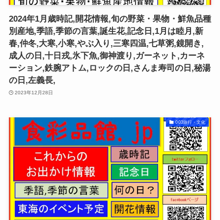
2024年1月歳時記,開花情報,旬の野菜・果物・鮮魚品種
別産地,季語,季節の言葉,誕生花,記念日,1月は睦月,新
春,仲冬,大寒,小寒,やぶ入り,三寒四温,七草粥,鏡開き,
成人の日,十日戎,氷下魚,御神渡り,ガーネット,カーネ
ーション,鉄腕アトム,ロックの日,さんま寿司の日,秘湯
の日,左義長,
2023年12月28日
003旅行・文化