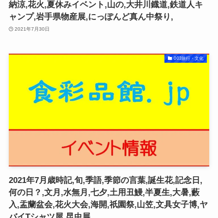
納涼,花火,夏休みイベント,山の,大井川鐡道,鉄道人キ
ャンプ,岩手県物産展,にっぽんど真ん中祭り,
2021年7月30日
003旅行・文化
2021年7月歳時記,旬,季語,季節の言葉,誕生花,記念日,
何の日？,文月,水無月,七夕,土用丑鰻,半夏生,大暑,藪
入,盂蘭盆会,花火大会,海開,祇園祭,山笠,文具女子博,ヤ
バイTシャツ屋,昆虫展,