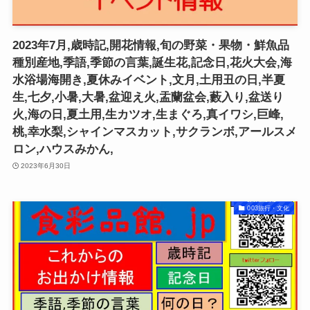
2023年7月,歳時記,開花情報,旬の野菜・果物・鮮魚品
種別産地,季語,季節の言葉,誕生花,記念日,花火大会,海
水浴場海開き,夏休みイベント,文月,土用丑の日,半夏
生,七夕,小暑,大暑,盆迎え火,盂蘭盆会,藪入り,盆送り
火,海の日,夏土用,生カツオ,生まぐろ,真イワシ,巨峰,
桃,幸水梨,シャインマスカット,サクランボ,アールスメ
ロン,ハウスみかん,
2023年6月30日
003旅行・文化