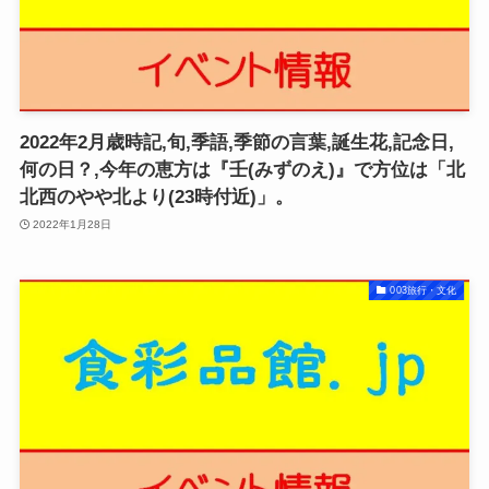
2022年2月歳時記,旬,季語,季節の言葉,誕生花,記念日,
何の日？,今年の恵方は『壬(みずのえ)』で方位は「北
北西のやや北より(23時付近)」。
2022年1月28日
003旅行・文化