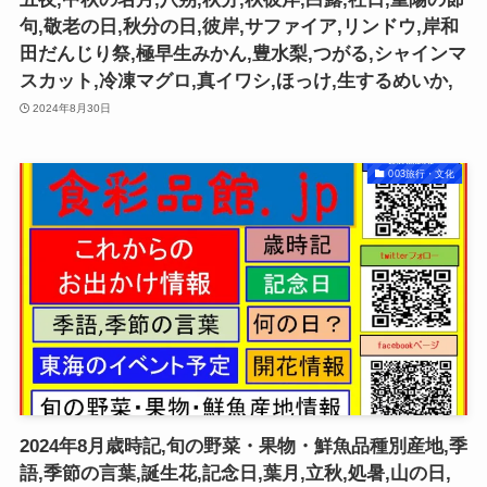
句,敬老の日,秋分の日,彼岸,サファイア,リンドウ,岸和
田だんじり祭,極早生みかん,豊水梨,つがる,シャインマ
スカット,冷凍マグロ,真イワシ,ほっけ,生するめいか,
2024年8月30日
003旅行・文化
2024年8月歳時記,旬の野菜・果物・鮮魚品種別産地,季
語,季節の言葉,誕生花,記念日,葉月,立秋,処暑,山の日,