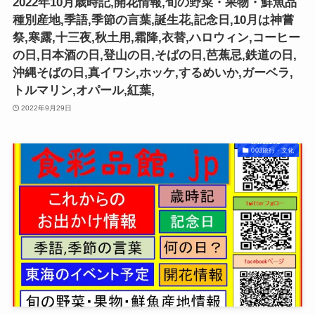
2022年10月歳時記,開花情報,旬の野菜・果物・鮮魚品
種別産地,季語,季節の言葉,誕生花,記念日,10月は神嘗
祭,寒露,十三夜,秋土用,霜降,衣替,ハロウィン,コーヒー
の日,日本酒の日,登山の日,そばの日,芭蕉忌,鉄道の日,
沖縄そばの日,真イワシ,ホッケ,するめいか,ガーベラ,
トルマリン,オパール,紅葉,
2022年9月29日
003旅行・文化