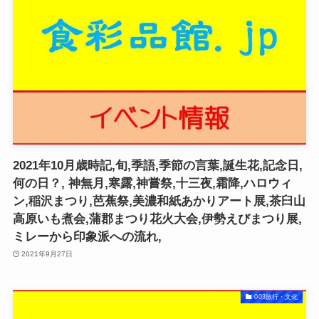
2021年10月歳時記,旬,季語,季節の言葉,誕生花,記念日,
何の日？, 神無月,寒露,神嘗祭,十三夜,霜降,ハロウィ
ン,稲沢まつり,芭蕉祭,美濃和紙あかりアート展,茶臼山
高原いも煮会,蒲郡まつり花火大会,伊勢えびまつり展,
ミレーから印象派への流れ,
2021年9月27日
003旅行・文化