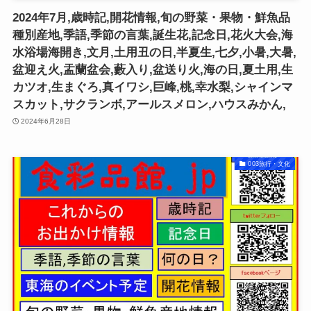
2024年7月,歳時記,開花情報,旬の野菜・果物・鮮魚品
種別産地,季語,季節の言葉,誕生花,記念日,花火大会,海
水浴場海開き,文月,土用丑の日,半夏生,七夕,小暑,大暑,
盆迎え火,盂蘭盆会,藪入り,盆送り火,海の日,夏土用,生
カツオ,生まぐろ,真イワシ,巨峰,桃,幸水梨,シャインマ
スカット,サクランボ,アールスメロン,ハウスみかん,
2024年6月28日
003旅行・文化