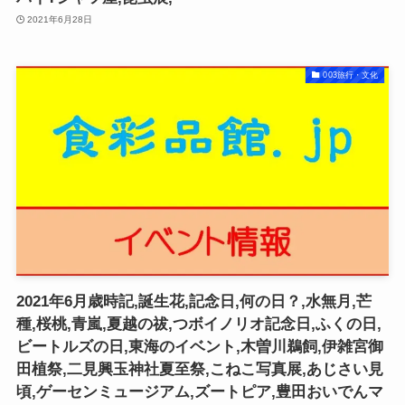
2021年6月28日
003旅行・文化
2021年6月歳時記,誕生花,記念日,何の日？,水無月,芒
種,桜桃,青嵐,夏越の祓,つボイノリオ記念日,ふくの日,
ビートルズの日,東海のイベント,木曽川鵜飼,伊雑宮御
田植祭,二見興玉神社夏至祭,こねこ写真展,あじさい見
頃,ゲーセンミュージアム,ズートピア,豊田おいでんマ