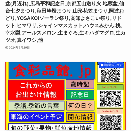
盆(月遅れ),広島平和記念日,京都五山送り火,地蔵盆,仙
台七夕まつり,秋田竿燈まつり,山形花笠まつり,阿波お
どり,YOSAKOIソーラン祭り,高知よさこい祭り,リド
ット,ヒマワリ,シャインマスカット,ハウスみかん,桃,
幸水梨,アールスメロン,生まぐろ,生キハダマグロ,生カ
ツオ,真イワシ,他
2024年7月26日
003旅行・文化