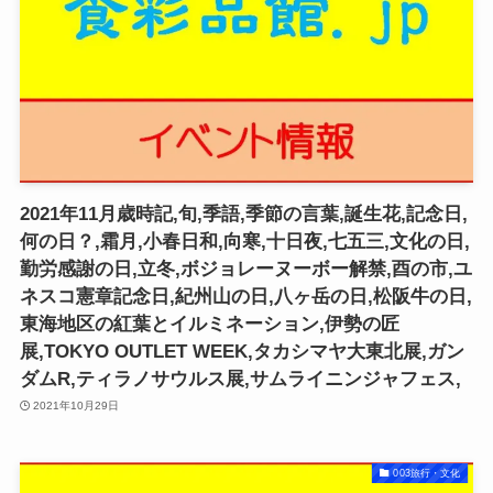
2021年11月歳時記,旬,季語,季節の言葉,誕生花,記念日,
何の日？,霜月,小春日和,向寒,十日夜,七五三,文化の日,
勤労感謝の日,立冬,ボジョレーヌーボー解禁,酉の市,ユ
ネスコ憲章記念日,紀州山の日,八ヶ岳の日,松阪牛の日,
東海地区の紅葉とイルミネーション,伊勢の匠
展,TOKYO OUTLET WEEK,タカシマヤ大東北展,ガン
ダムR,ティラノサウルス展,サムライニンジャフェス,
2021年10月29日
003旅行・文化