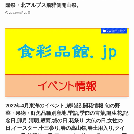
隆祭・北アルプス飛騨側開山祭,
2022年4月29日
003旅行・文化
2022年4月東海のイベント,歳時記,開花情報,旬の野
菜・果物・鮮魚品種別産地,季語,季節の言葉,誕生花,記
念日,卯月,清明,穀雨,城の日,花祭り,大仏の日,女性の
日,イースター,十三参り,春の高山祭,春土用入り,クイ