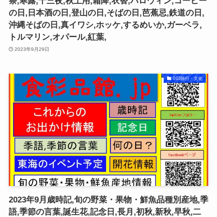
祭,寒露,十三夜,秋土用,霜降,衣替,ハロウィン,コーヒー
の日,日本酒の日,登山の日,そばの日,芭蕉忌,鉄道の日,
沖縄そばの日,真イワシ,ホッケ,するめいか,ガーベラ,
トルマリン,オパール,紅葉,
2023年9月29日
003旅行・文化
2023年9月歳時記,旬の野菜・果物・鮮魚品種別産地,季
語,季節の言葉,誕生花,記念日,長月,初秋,新秋,早秋,二