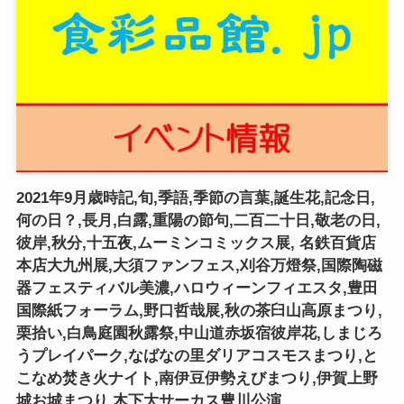
2021年9月歳時記,旬,季語,季節の言葉,誕生花,記念日,
何の日？,長月,白露,重陽の節句,二百二十日,敬老の日,
彼岸,秋分,十五夜,ムーミンコミックス展, 名鉄百貨店
本店大九州展,大須ファンフェス,刈谷万燈祭,国際陶磁
器フェスティバル美濃,ハロウィーンフィエスタ,豊田
国際紙フォーラム,野口哲哉展,秋の茶臼山高原まつり,
栗拾い,白鳥庭園秋露祭,中山道赤坂宿彼岸花,しまじろ
うプレイパーク,なばなの里ダリアコスモスまつり,と
こなめ焚き火ナイト,南伊豆伊勢えびまつり,伊賀上野
城お城まつり,木下大サーカス豊川公演,