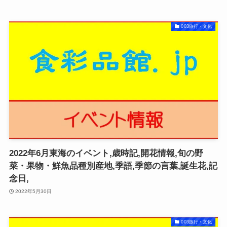
003旅行・文化
2022年6月東海のイベント,歳時記,開花情報,旬の野
菜・果物・鮮魚品種別産地,季語,季節の言葉,誕生花,記
念日,
2022年5月30日
003旅行・文化