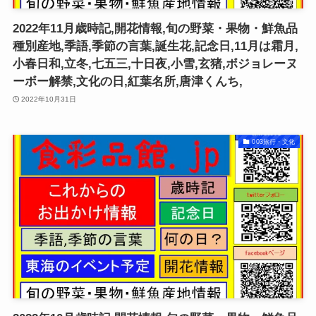
2022年11月歳時記,開花情報,旬の野菜・果物・鮮魚品
種別産地,季語,季節の言葉,誕生花,記念日,11月は霜月,
小春日和,立冬,七五三,十日夜,小雪,玄猪,ボジョレーヌ
ーボー解禁,文化の日,紅葉名所,唐津くんち,
2022年10月31日
003旅行・文化