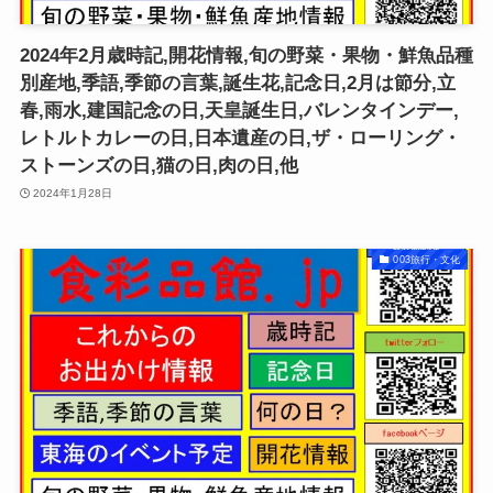
2024年2月歳時記,開花情報,旬の野菜・果物・鮮魚品種
別産地,季語,季節の言葉,誕生花,記念日,2月は節分,立
春,雨水,建国記念の日,天皇誕生日,バレンタインデー,
レトルトカレーの日,日本遺産の日,ザ・ローリング・
ストーンズの日,猫の日,肉の日,他
2024年1月28日
003旅行・文化