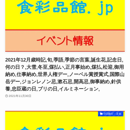
2021年12月歳時記,旬,季語,季節の言葉,誕生花,記念日,
何の日？,大雪,冬至,煤払い,正月事始め,煤払,松迎,御用
納め,仕事納め,世界人権デー,ノーベル賞授賞式,国際山
岳デー,ジョンレノン忌,漱石忌,開高忌,御事納め,針供
養,忠臣蔵の日,ブリの日,イルミネーション,
2021年11月30日
003旅行・文化