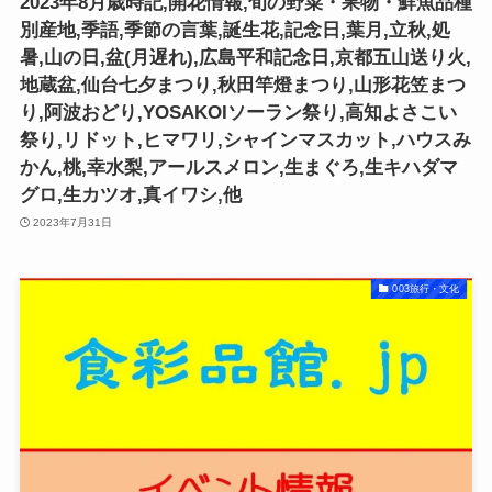
2023年8月歳時記,開花情報,旬の野菜・果物・鮮魚品種
別産地,季語,季節の言葉,誕生花,記念日,葉月,立秋,処
暑,山の日,盆(月遅れ),広島平和記念日,京都五山送り火,
地蔵盆,仙台七夕まつり,秋田竿燈まつり,山形花笠まつ
り,阿波おどり,YOSAKOIソーラン祭り,高知よさこい
祭り,リドット,ヒマワリ,シャインマスカット,ハウスみ
かん,桃,幸水梨,アールスメロン,生まぐろ,生キハダマ
グロ,生カツオ,真イワシ,他
2023年7月31日
003旅行・文化