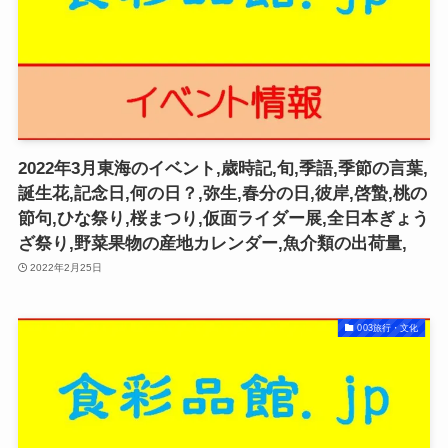
2022年3月東海のイベント,歳時記,旬,季語,季節の言葉,
誕生花,記念日,何の日？,弥生,春分の日,彼岸,啓蟄,桃の
節句,ひな祭り,桜まつり,仮面ライダー展,全日本ぎょう
ざ祭り,野菜果物の産地カレンダー,魚介類の出荷量,
2022年2月25日
003旅行・文化