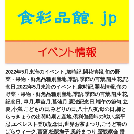
2022年5月東海のイベント,歳時記,開花情報,旬の野
菜・果物・鮮魚品種別産地,季語,季節の言葉,誕生花,記
念日,2022年5月東海のイベント,歳時記,開花情報,旬の
野菜・果物・鮮魚品種別産地,季語,季節の言葉,誕生花,
記念日, 皐月,早苗月,菖蒲月,憲法記念日,端午の節句,立
夏,小満,こどもの日,みどりの日,八十八夜,母の日,梅と
らっきょうの出荷時期と産地,倶利伽羅峠の戦い,業平
忌,エベレスト登頂記念日,世界お茶まつり,ごうど春の
ばらウィーク,菖蒲,松阪撫子,風鈴まつり,螢観察会,播