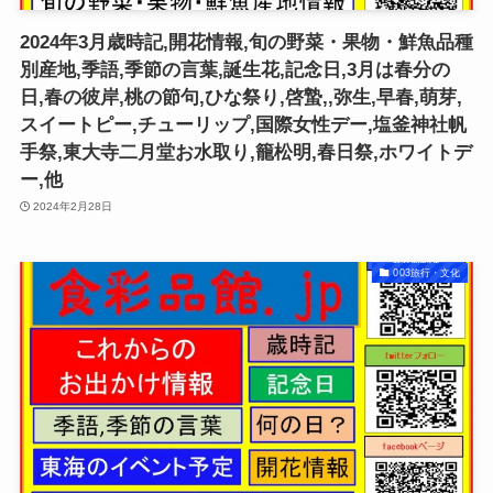
2024年3月歳時記,開花情報,旬の野菜・果物・鮮魚品種
別産地,季語,季節の言葉,誕生花,記念日,3月は春分の
日,春の彼岸,桃の節句,ひな祭り,啓蟄,,弥生,早春,萌芽,
スイートピー,チューリップ,国際女性デー,塩釜神社帆
手祭,東大寺二月堂お水取り,籠松明,春日祭,ホワイトデ
ー,他
2024年2月28日
003旅行・文化