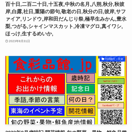
百十日,二百二十日,十五夜,中秋の名月,八朔,秋分,秋彼
岸,白露,社日,重陽の節句,敬老の日,秋分の日,彼岸,サフ
ァイア,リンドウ,岸和田だんじり祭,極早生みかん,豊水
梨,つがる,シャインマスカット,冷凍マグロ,真イワシ,
ほっけ,生するめいか,
2023年8月31日
003旅行・文化