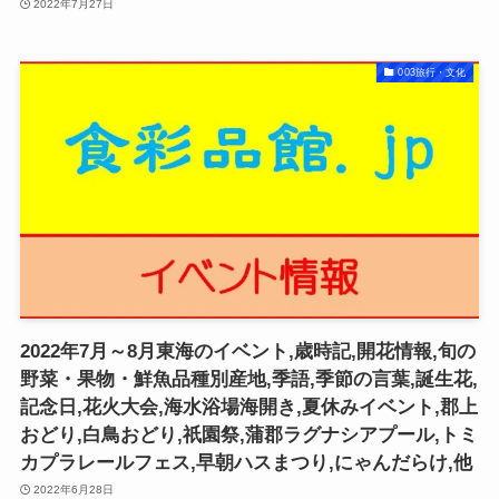
2022年7月27日
003旅行・文化
2022年7月～8月東海のイベント,歳時記,開花情報,旬の
野菜・果物・鮮魚品種別産地,季語,季節の言葉,誕生花,
記念日,花火大会,海水浴場海開き,夏休みイベント,郡上
おどり,白鳥おどり,祇園祭,蒲郡ラグナシアプール,トミ
カプラレールフェス,早朝ハスまつり,にゃんだらけ,他
2022年6月28日