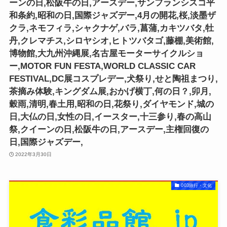
ーンの日,松阪牛の日,アースデー,サンフランシスコ平
和条約,昭和の日,国際ジャズデー,4月の開花,桜,淡墨ザ
クラ,ネモフィラ,シャクナゲ,バラ,菖蒲,カキツバタ,牡
丹,クレマチス,シロヤシオ,ヒトツバタゴ,藤棚,美術館,
博物館,大九州沖縄展,名古屋モーターサイクルショ
ー,MOTOR FUN FESTA,WORLD CLASSIC CAR
FESTIVAL,DC展コスプレデー,犬祭り,せと陶祖まつり,
茶摘み体験,キングダム展,おかげ横丁,何の日？,卯月,
穀雨,清明,春土用,昭和の日,花祭り,ダイヤモンド,城の
日,大仏の日,女性の日,イースター,十三参り,春の高山
祭,クイーンの日,松阪牛の日,アースデー,主権回復の
日,国際ジャズデー,
2022年3月30日
003旅行・文化