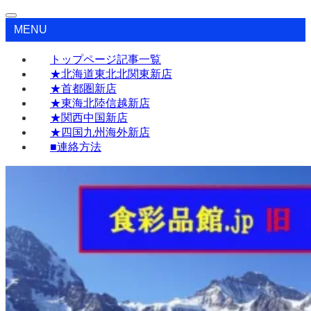
MENU
トップページ記事一覧
★北海道東北北関東新店
★首都圏新店
★東海北陸信越新店
★関西中国新店
★四国九州海外新店
■連絡方法