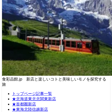
食彩品館.jp 新店と楽しいコトと美味しいモノを探究する
旅
トップページ記事一覧
★北海道東北北関東新店
★首都圏新店
★東海北陸信越新店