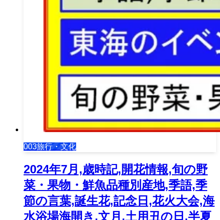
003旅行・文化
2024年7月,歳時記,開花情報,旬の野
菜・果物・鮮魚品種別産地,季語,季
節の言葉,誕生花,記念日,花火大会,海
水浴場海開き,文月,土用丑の日,半夏