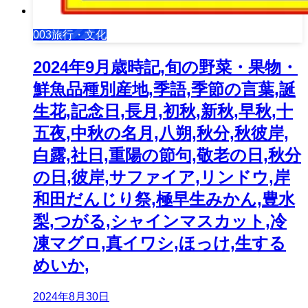
003旅行・文化
2024年9月歳時記,旬の野菜・果物・
鮮魚品種別産地,季語,季節の言葉,誕
生花,記念日,長月,初秋,新秋,早秋,十
五夜,中秋の名月,八朔,秋分,秋彼岸,
白露,社日,重陽の節句,敬老の日,秋分
の日,彼岸,サファイア,リンドウ,岸
和田だんじり祭,極早生みかん,豊水
梨,つがる,シャインマスカット,冷
凍マグロ,真イワシ,ほっけ,生する
めいか,
2024年8月30日