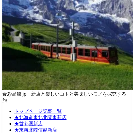
食彩品館.jp 新店と楽しいコトと美味しいモノを探究する
旅
トップページ記事一覧
★北海道東北北関東新店
★首都圏新店
★東海北陸信越新店