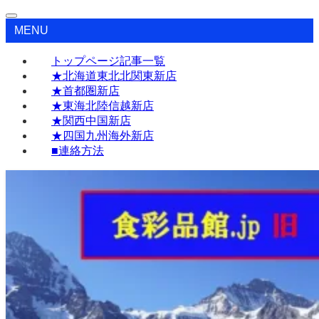
MENU
トップページ記事一覧
★北海道東北北関東新店
★首都圏新店
★東海北陸信越新店
★関西中国新店
★四国九州海外新店
■連絡方法