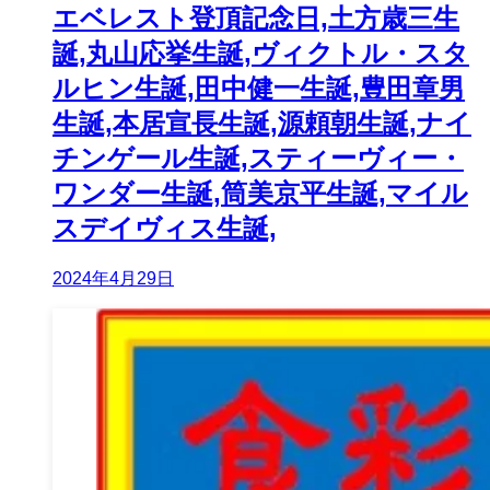
エベレスト登頂記念日,土方歳三生
誕,丸山応挙生誕,ヴィクトル・スタ
ルヒン生誕,田中健一生誕,豊田章男
生誕,本居宣長生誕,源頼朝生誕,ナイ
チンゲール生誕,スティーヴィー・
ワンダー生誕,筒美京平生誕,マイル
スデイヴィス生誕,
2024年4月29日