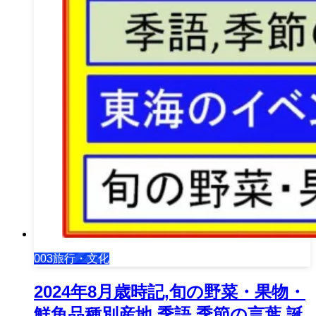
003旅行・文化
2024年8月歳時記,旬の野菜・果物・
鮮魚品種別産地,季語,季節の言葉,誕