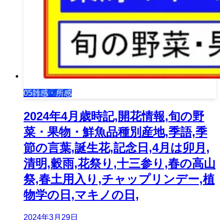
05雑感・所感
2024年4月歳時記,開花情報,旬の野
菜・果物・鮮魚品種別産地,季語,季
節の言葉,誕生花,記念日,4月は卯月,
清明,穀雨,花祭り,十三参り,春の高山
祭,春土用入り,チャップリンデー,植
物学の日,マキノの日,
2024年3月29日