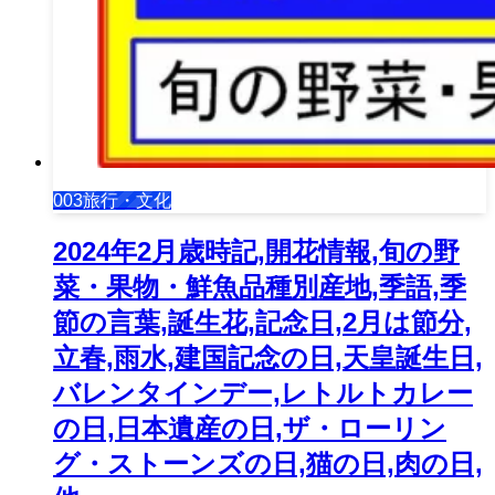
003旅行・文化
2024年2月歳時記,開花情報,旬の野
菜・果物・鮮魚品種別産地,季語,季
節の言葉,誕生花,記念日,2月は節分,
立春,雨水,建国記念の日,天皇誕生日,
バレンタインデー,レトルトカレー
の日,日本遺産の日,ザ・ローリン
グ・ストーンズの日,猫の日,肉の日,