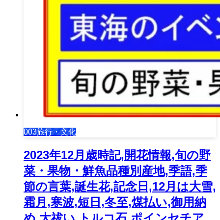
003旅行・文化
2023年12月歳時記,開花情報,旬の野
菜・果物・鮮魚品種別産地,季語,季
節の言葉,誕生花,記念日,12月は大雪,
霜月,寒波,短日,冬至,煤払い,御用納
め,大祓い,トルコ石,ポインセチア,