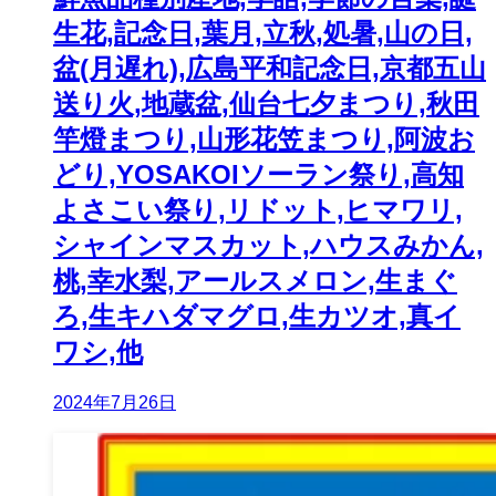
生花,記念日,葉月,立秋,処暑,山の日,
盆(月遅れ),広島平和記念日,京都五山
送り火,地蔵盆,仙台七夕まつり,秋田
竿燈まつり,山形花笠まつり,阿波お
どり,YOSAKOIソーラン祭り,高知
よさこい祭り,リドット,ヒマワリ,
シャインマスカット,ハウスみかん,
桃,幸水梨,アールスメロン,生まぐ
ろ,生キハダマグロ,生カツオ,真イ
ワシ,他
2024年7月26日