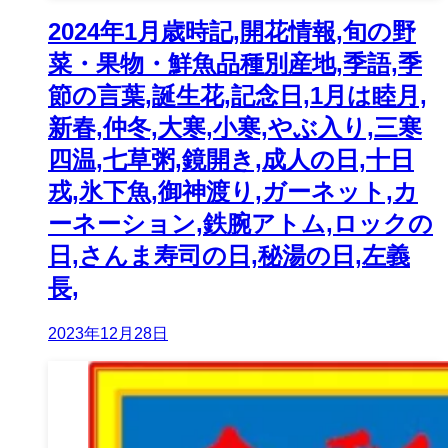
2024年1月歳時記,開花情報,旬の野
菜・果物・鮮魚品種別産地,季語,季
節の言葉,誕生花,記念日,1月は睦月,
新春,仲冬,大寒,小寒,やぶ入り,三寒
四温,七草粥,鏡開き,成人の日,十日
戎,氷下魚,御神渡り,ガーネット,カ
ーネーション,鉄腕アトム,ロックの
日,さんま寿司の日,秘湯の日,左義
長,
2023年12月28日