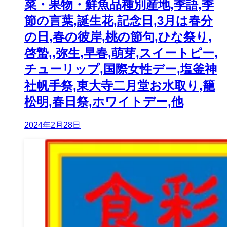
菜・果物・鮮魚品種別産地,季語,季
節の言葉,誕生花,記念日,3月は春分
の日,春の彼岸,桃の節句,ひな祭り,
啓蟄,,弥生,早春,萌芽,スイートピー,
チューリップ,国際女性デー,塩釜神
社帆手祭,東大寺二月堂お水取り,籠
松明,春日祭,ホワイトデー,他
2024年2月28日