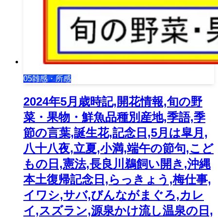
05雑感・所感
2024年5月歳時記,開花情報,旬の野
菜・果物・鮮魚品種別産地,季語,季
節の言葉,誕生花,記念日,5月は皐月,
八十八夜,立夏,小満,端午の節句,こど
もの日,憲法,長良川鵜飼い開き,沖縄
本土復帰記念日,らっきょう,梅仕事,
イワシ,サバ,びんながまぐろ,カレ
イ,スズラン,源泉かけ流し温泉の日,