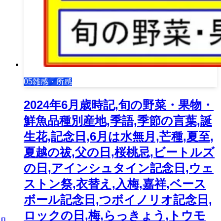
05雑感・所感
2024年6月歳時記,旬の野菜・果物・
鮮魚品種別産地,季語,季節の言葉,誕
生花,記念日,6月は水無月,芒種,夏至,
夏越の祓,父の日,桜桃忌,ビートルズ
の日,アインシュタイン記念日,ウェ
ストン祭,衣替え,入梅,嘉祥,ベース
ボール記念日,つボイノリオ記念日,
ロックの日,梅,らっきょう,トウモ