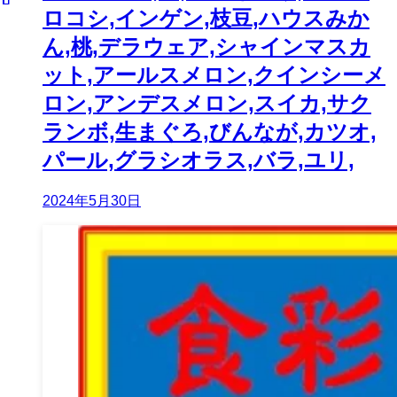
ロコシ,インゲン,枝豆,ハウスみか
ん,桃,デラウェア,シャインマスカ
ット,アールスメロン,クインシーメ
ロン,アンデスメロン,スイカ,サク
ランボ,生まぐろ,びんなが,カツオ,
パール,グラシオラス,バラ,ユリ,
2024年5月30日