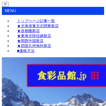
MENU
トップページ記事一覧
★北海道東北北関東新店
★首都圏新店
★東海北陸信越新店
★関西中国新店
★四国九州海外新店
■連絡方法