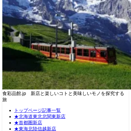
食彩品館.jp 新店と楽しいコトと美味しいモノを探究する
旅
トップページ記事一覧
★北海道東北北関東新店
★首都圏新店
★東海北陸信越新店