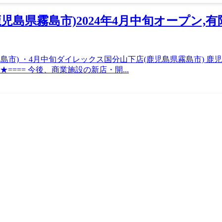
島県霧島市)2024年4月中旬オープン,
) ・4月中旬ダイレックス国分山下店(鹿児島県霧島市) 鹿児島県霧
★★★==== 今後、商業施設の新店・開...