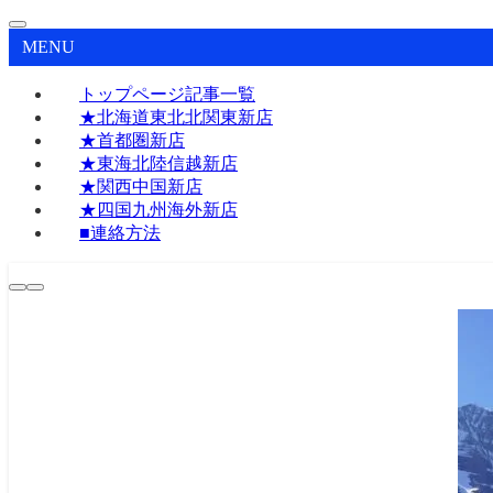
MENU
トップページ記事一覧
★北海道東北北関東新店
★首都圏新店
★東海北陸信越新店
★関西中国新店
★四国九州海外新店
■連絡方法