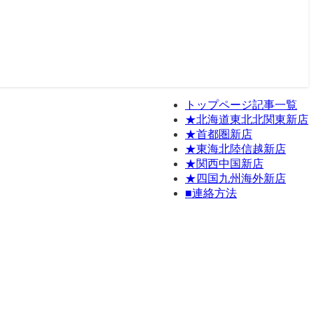
トップページ記事一覧
★北海道東北北関東新店
★首都圏新店
★東海北陸信越新店
★関西中国新店
★四国九州海外新店
■連絡方法