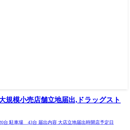
定で大規模小売店舗立地届出,ドラッグスト
320台 駐車場 43台 届出内容 大店立地届出時開店予定日