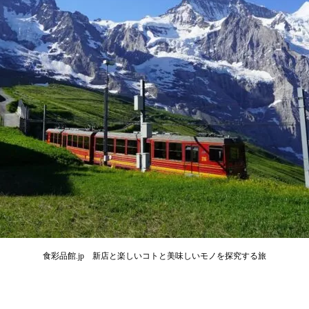
食彩品館.jp 新店と楽しいコトと美味しいモノを探究する旅