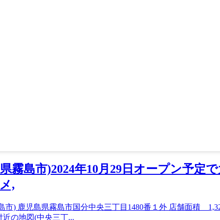
霧島市)2024年10月29日オープン予
メ,
島市) 鹿児島県霧島市国分中央三丁目1480番１外 店舗面積 1,
店地付近の地図(中央三丁...