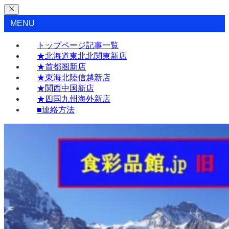
MENU
トップページ記事一覧
★北海道東北北関東新店
★首都圏新店
★東海北陸信越新店
★関西中国新店
★四国九州海外新店
■連絡方法