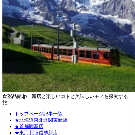
食彩品館.jp 新店と楽しいコトと美味しいモノを探究する
旅
トップページ記事一覧
★北海道東北北関東新店
★首都圏新店
★東海北陸信越新店