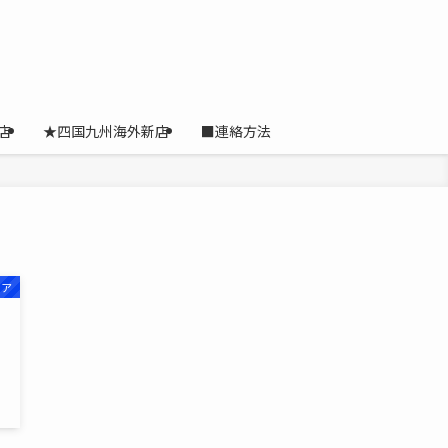
店
★四国九州海外新店
■連絡方法
トア