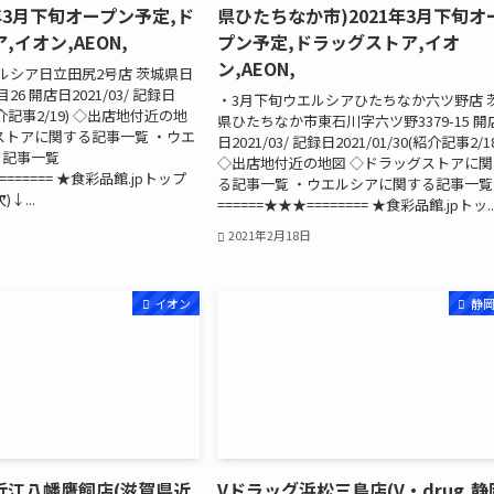
1年3月下旬オープン予定,ド
県ひたちなか市)2021年3月下旬オ
,イオン,AEON,
プン予定,ドラッグストア,イオ
ン,AEON,
ルシア日立田尻2号店 茨城県日
6 開店日2021/03/ 記録日
・3月下旬ウエルシアひたちなか六ツ野店 
(紹介記事2/19) ◇出店地付近の地
県ひたちなか市東石川字六ツ野3379-15 開
ストアに関する記事一覧 ・ウエ
日2021/03/ 記録日2021/01/30(紹介記事2/1
る記事一覧
◇出店地付近の地図 ◇ドラッグストアに関
======= ★食彩品館.jpトップ
る記事一覧 ・ウエルシアに関する記事一覧
↓...
======★★★======== ★食彩品館.jpトッ..
2021年2月18日
イオン
静
近江八幡鷹飼店(滋賀県近
Vドラッグ浜松三島店(V・drug,静