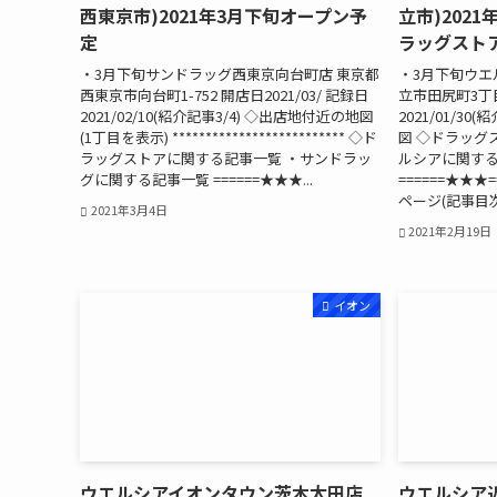
西東京市)2021年3月下旬オープン予
立市)202
定
ラッグストア
・3月下旬サンドラッグ西東京向台町店 東京都
・3月下旬ウエ
西東京市向台町1-752 開店日2021/03/ 記録日
立市田尻町3丁目2
2021/02/10(紹介記事3/4) ◇出店地付近の地図
2021/01/30
(1丁目を表示) ************************** ◇ド
図 ◇ドラッグ
ラッグストアに関する記事一覧 ・サンドラッ
ルシアに関す
グに関する記事一覧 ======★★★...
======★★★=
ページ(記事目次)
2021年3月4日
2021年2月19日
イオン
ウエルシアイオンタウン茨木太田店
ウエルシア