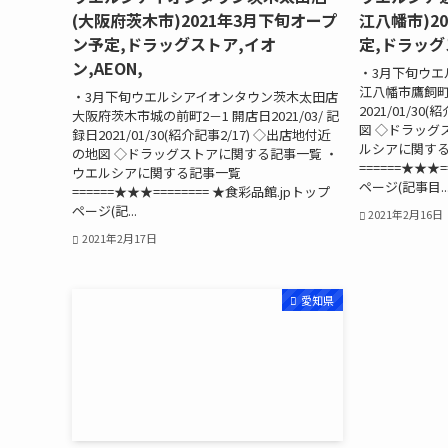
(大阪府茨木市)2021年3月下旬オープ
江八幡市)2
ン予定,ドラッグストア,イオ
定,ドラッグ
ン,AEON,
・3月下旬ウエ
江八幡市鷹飼町59
・3月下旬ウエルシアイオンタウン茨木太田店
2021/01/30
大阪府茨木市城の前町2－1 開店日2021/03/ 記
図 ◇ドラッグ
録日2021/01/30(紹介記事2/17) ◇出店地付近
ルシアに関す
の地図 ◇ドラッグストアに関する記事一覧 ・
======★★★=
ウエルシアに関する記事一覧
ページ(記事目..
======★★★======== ★食彩品館.jpトップ
ページ(記...
2021年2月16日
2021年2月17日
愛知県