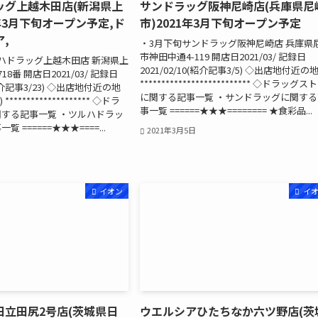
ッグ上越木田店(新潟県上
サンドラッグ阪神尼崎店(兵庫県尼
1年3月下旬オープン予定,ド
市)2021年3月下旬オープン予定
,
・3月下旬サンドラッグ阪神尼崎店 兵庫県
市神田中通4-119 開店日2021/03/ 記録日
ハドラッグ上越木田店 新潟県上
2021/02/10(紹介記事3/5) ◇出店地付近の
8番 開店日2021/03/ 記録日
************************** ◇ドラッグス
(紹介記事3/23) ◇出店地付近の地
に関する記事一覧 ・サンドラッグに関する
******************* ◇ドラ
事一覧 ======★★★======== ★食彩品...
する記事一覧 ・ツルハドラッ
 ======★★★====...
2021年3月5日
イオン
イ
日立田尻2号店(茨城県日
ウエルシアひたちなか六ツ野店(茨