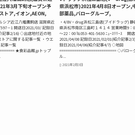
021年3月下旬オープン予
県浜松市)2021年4月8日オープン,
ストア,イオン,AEON,
部薬品,バローグループ,
ルシア近江八幡鷹飼店 滋賀県近
・4/8V・drug浜松三島店(ブイドラッグ) 静
7－1 開店日2021/03/ 記録日
県浜松市南区三島町１４１４ 営業時間9：0
(紹介記事2/16) ◇出店地付近の地
～22：00 ℡053-401-5630 ﾆｭｰｽﾘﾘｰｽ 開
ストアに関する記事一覧 ・ウエ
2021/04/08 記録日2021/02/01(紹介記事2/3
る記事一覧
録日2021/04/06(紹介記事4/7) ◇地図
======= ★食彩品館.jpトップ
=========================== ◇バロー
.
ル...
2021年2月3日