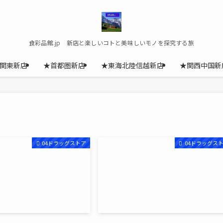
食彩品館.jp 新店と楽しいコトと美味しいモノを探究する旅
関東新店
★首都圏新店
★東海北陸信越新店
★関西中国新
04ドラッグストア
04ドラッグス