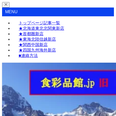
MENU
トップページ記事一覧
★北海道東北北関東新店
★首都圏新店
★東海北陸信越新店
★関西中国新店
★四国九州海外新店
■連絡方法