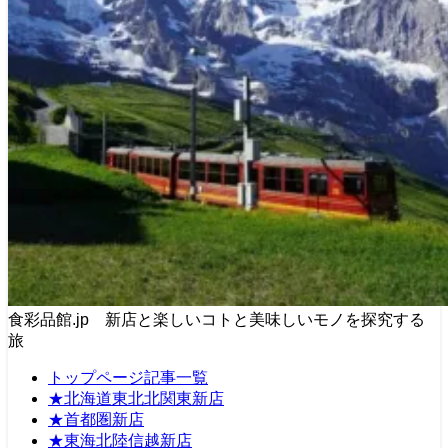
食彩品館.jp 新店と楽しいコトと美味しいモノを探究する
旅
トップページ記事一覧
★北海道東北北関東新店
★首都圏新店
★東海北陸信越新店