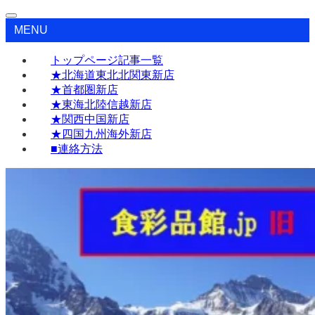
MENU
トップページ記事一覧
★北海道東北北関東新店
★首都圏新店
★東海北陸信越新店
★関西中国新店
★四国九州海外新店
■連絡方法