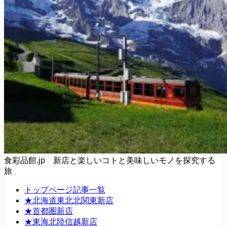
食彩品館.jp 新店と楽しいコトと美味しいモノを探究する
旅
トップページ記事一覧
★北海道東北北関東新店
★首都圏新店
★東海北陸信越新店