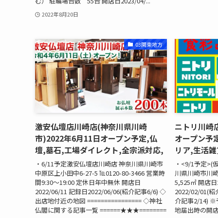
む） 駐輪場台数 55台 開店日2023/04/...
2022年8月20日
03関東地方
激安仏壇店川崎店(神奈川県川崎
ニトリ川崎店 
市)2022年6月11日オープン予定,仏
オープン予
壇,墓石,工場ダイレクト,全宗派対応,
リア,生活雑
・6/11予定激安仏壇店川崎店 神奈川県川崎市
・<9/1予定>(
中原区上小田中6-27-5 ℡0120-80-3466 営業時
川県川崎市川崎
間9:30～19:00 定休日年中無休 開店日
5,525㎡ 開店日
2022/06/11 記録日2022/06/06(紹介記事6/6) ◇
2022/02/01(
出店地付近の地図 ================ ◇神社
介記事2/14)
仏閣に関する記事一覧 ======★★★========
地届出時の開店予