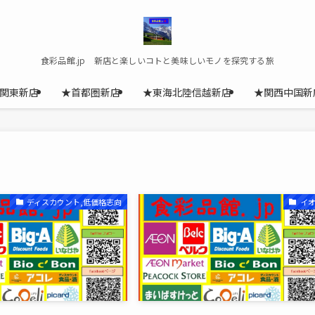
食彩品館.jp 新店と楽しいコトと美味しいモノを探究する旅
関東新店
★首都圏新店
★東海北陸信越新店
★関西中国新
ディスカウント,低価格志向
イ