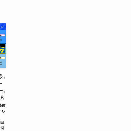
オン
泉,
ー
ー,
P,
崎市
から
地図
に関