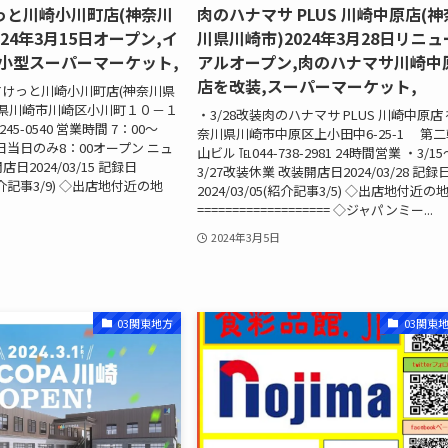
っと川崎小川町店(神奈川
肉のハナマサ PLUS 川崎中原店(神
24年3月15日オープン,イ
川県川崎市)2024年3月28日リニュ
小型スーパーマーケット,
アルオープン,肉のハナマサ川崎中
店を改装,スーパーマーケット,
ばすけっと川崎小川町店(神奈川県
川県川崎市川崎区小川町１０－１
・3/28改装肉のハナマサ PLUS 川崎中原店
－245-0540 営業時間 7：00～
奈川県川崎市中原区上小田中6-25-1 第二
店日当日のみ8：00オープン ニュ
山ビル ℡044-738-2981 24時間営業 ・3/15
日2024/03/15 記録日
3/27改装休業 改装開店日2024/03/28 記録
8(紹介記事3/9) ◇出店地付近の地
2024/03/05(紹介記事3/5) ◇出店地付近の
=================== ◇ジャパンミー...
2024年3月5日
03関東地方
03関東