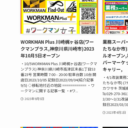
WORKMAN Plus 川崎梶ヶ谷店(ワー
業務スーパ
クマンプラス,神奈川県川崎市)2023
たちなか市)
年10月5日オープン
ルオープン,
パーマーケ
・10/5WORKMAN Plus 川崎梶ヶ谷店(ワークマ
キャリー,
ンプラス) 神奈川県川崎市高津区末長1丁目53
番23号 営業時間 7:00 - 20:00 駐車台数 10台 開
・4/1改装業
店日2023/10/05 記録日2023/09/04(紹介記事
たちなか市) (ﾌﾗﾝ
9/5) ◇移転地付近の地図 ============ ・ワ
カワサキ 茨城県
ークマンに関する記事一覧 ・#ワ...
℡029-270-36
3/30～3/31改
2023年9月5日
録日2023/03/3
2023年4月1日