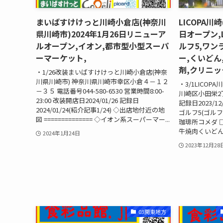
まいばすけけっと川崎小倉店(神奈川
LICOPA川
県川崎市)2024年1月26日リニューア
日オープン,Li
ルオープン,イオン,都市型小型スーパ
ルフ5,ワン
ーマーケット,
ー,くいどん
剤,クリニッ
・1/26改装まいばすけけっと川崎小倉店(神奈
川県川崎市) 神奈川県川崎市幸区小倉４－１２
・3/1LICOP
－３５ 電話番号044-580-6530 営業時間8:00-
川崎区小田栄2丁目
23:00 改装開店日2024/01/26 記録日
記録日2023/12
2024/01/24(紹介記事1/24) ◇出店地付近の地
ゴルフ5(ゴルフ
図 ============== ◇イオン系スーパーマー...
珈琲所コメダ □
牛焼肉くいどん 
2024年1月24日
2023年12月28
03関東地方