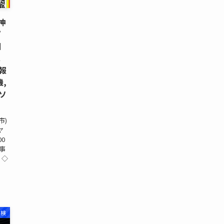
神
プ
日
家
報
,
ソ
市)
ヤ
00
記事
 ◇
点検