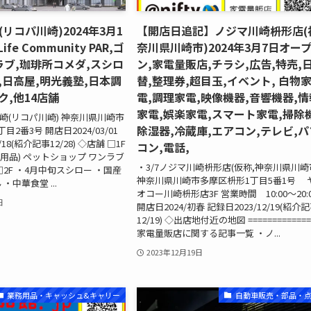
崎(リコパ川崎)2024年3月1
【開店日追記】ノジマ川崎枡形店(
fe Community PAR,ゴ
奈川県川崎市)2024年3月7日オー
ラブ,珈琲所コメダ,スシロ
ン,家電量販店,チラシ,広告,特売,
,日高屋,明光義塾,日本調
替,整理券,超目玉,イベント, 白物
ク,他14店舗
電,調理家電,映像機器,音響機器,情
家電,娯楽家電,スマート家電,掃除機
A川崎(リコパ川崎) 神奈川県川崎市
除湿器,冷蔵庫,エアコン,テレビ,パ
2番3号 開店日2024/03/01
/18(紹介記事12/28) ◇店舗 □1F
コン,電話,
用品) ペットショップ ワンラブ
・3/7ノジマ川崎枡形店(仮称,神奈川県川崎
2F ・4月中旬スシロー ・国産
神奈川県川崎市多摩区枡形1丁目5番1号 
・中華食堂 ...
オコー川崎枡形店3F 営業時間 10:00～20:
日
開店日2024/初春 記録日2023/12/19(紹介
12/19) ◇出店地付近の地図 =============
家電量販店に関する記事一覧 ・ノ...
2023年12月19日
業務用品・キャッシュ&キャリー
自動車販売・部品・