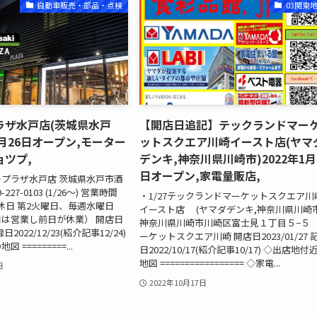
自動車販売・部品・点検
03関東
ラザ水戸店(茨城県水戸
【開店日追記】テックランドマー
1月26日オープン,モーター
ットスクエア川崎イースト店(ヤマ
ツプ,
デンキ,神奈川県川崎市)2022年1月
日オープン,家電量販店,
サキプラザ水戸店 茨城県水戸市酒
-227-0103 (1/26～) 営業時間
・1/27テックランドマーケットスクエア川
30 定休日 第2火曜日、毎週水曜日
イースト店 (ヤマダデンキ,神奈川県川崎市
は営業し前日が休業） 開店日
神奈川県川崎市川崎区富士見１丁目５−５
記録日2022/12/23(紹介記事12/24)
ーケットスクエア川崎 開店日2023/01/27 
=========...
日2022/10/17(紹介記事10/17) ◇出店地付
地図 ================= ◇家電...
日
2022年10月17日