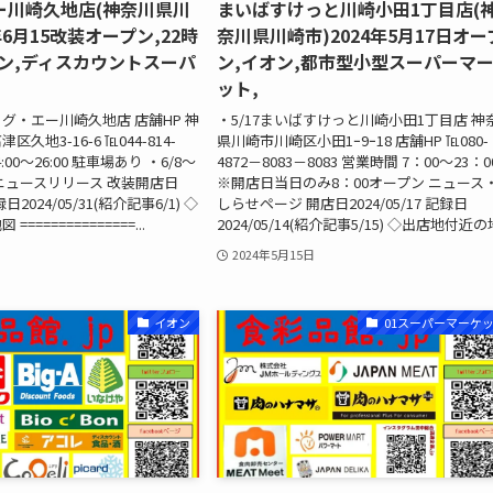
ー川崎久地店(神奈川県川
まいばすけっと川崎小田1丁目店(
年6月15改装オープン,22時
奈川県川崎市)2024年5月17日オー
ン,ディスカウントスーパ
ン,イオン,都市型小型スーパーマ
ット,
ッグ・エー川崎久地店 店舗HP 神
・5/17まいばすけっと川崎小田1丁目店 神
久地3-16-6 ℡044-814-
県川崎市川崎区小田1ｰ9ｰ18 店舗HP ℡080-
:00～26:00 駐車場あり ・6/8～
4872－8083－8083 営業時間 7：00～23：0
 ニュースリリース 改装開店日
※開店日当日のみ8：00オープン ニュース
記録日2024/05/31(紹介記事6/1) ◇
しらせページ 開店日2024/05/17 記録日
==============...
2024/05/14(紹介記事5/15) ◇出店地付近の地
2024年5月15日
イオン
01スーパーマーケ