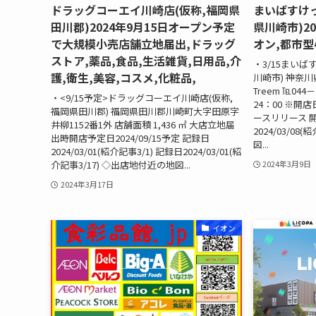
ドラッグコーエイ川崎店(仮称,福岡県
まいばすけ
田川郡)2024年9月15日オープン予定
県川崎市)20
で大規模小売店舗立地届出,ドラッグ
オン,都市型
ストア,薬品,食品,生活雑貨,日用品,介
・3/15まい
護,衛生,美容,コスメ,化粧品,
川崎市) 神奈
Treem ℡044
・<9/15予定>ドラッグコーエイ川崎店(仮称,
24：00 ※開
福岡県田川郡) 福岡県田川郡川崎町大字田原字
ースリリース 開店
井柳1152番1外 店舗面積 1,436 ㎡ 大店立地届
2024/03/0
出時開店予定日2024/09/15予定 記録日
図...
2024/03/01(紹介記事3/1) 記録日2024/03/01(紹
介記事3/17) ◇出店地付近の地図...
2024年3月9日
2024年3月17日
イオン