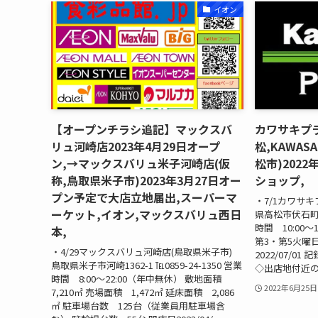
イオン
【オープンチラシ追記】マックスバ
カワサキプ
リュ河崎店2023年4月29日オープ
松,KAWAS
ン,→マックスバリュ米子河崎店(仮
松市)202
称,鳥取県米子市)2023年3月27日オー
ショップ,
プン予定で大店立地届出,スーパーマ
・7/1カワサキ
ーケット,イオン,マックスバリュ西日
県高松市伏石町215
時間 10:00～
本,
第3・第5火曜
・4/29マックスバリュ河崎店(鳥取県米子市)
2022/07/01 
鳥取県米子市河崎1362-1 ℡0859-24-1350 営業
◇出店地付近の地図 
時間 8:00～22:00（年中無休） 敷地面積
2022年6月25日
7,210㎡ 売場面積 1,472㎡ 延床面積 2,086
㎡ 駐車場台数 125台（従業員用駐車場含