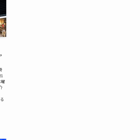
,
埼
21
木曜
紹介
する