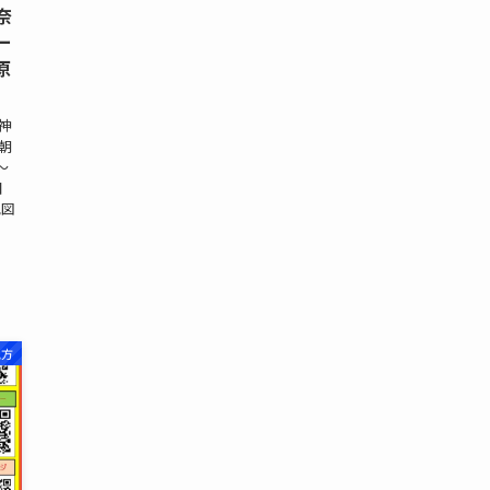
奈
ー
原
 神
朝
～
日
地図
地方