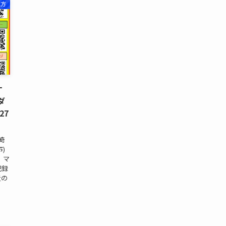
地方
ケ
ダ
27
崎
)
 マ
記録
近の