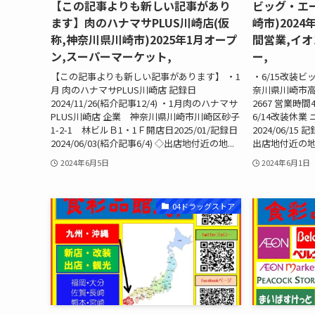
【この記事よりも新しい記事があり
ビッグ・エ
ます】肉のハナマサPLUS川崎店(仮
崎市)2024
称,神奈川県川崎市)2025年1月オープ
間営業,イオ
ン,スーパーマーケット,
ー,
【この記事よりも新しい記事があります】 ・1
・6/15改装ビ
月 肉のハナマサPLUS川崎店 記録日
奈川県川崎市高津区
2024/11/26(紹介記事12/4) ・1月肉のハナマサ
2667 営業時間4
PLUS川崎店 企業 神奈川県川崎市川崎区砂子
6/14改装休業
1-2-1 林ビルＢ1・1Ｆ開店日2025/01/記録日
2024/06/15 
2024/06/03(紹介記事6/4) ◇出店地付近の地...
出店地付近の地図 =
2024年6月5日
2024年6月1日
04ドラッグストア