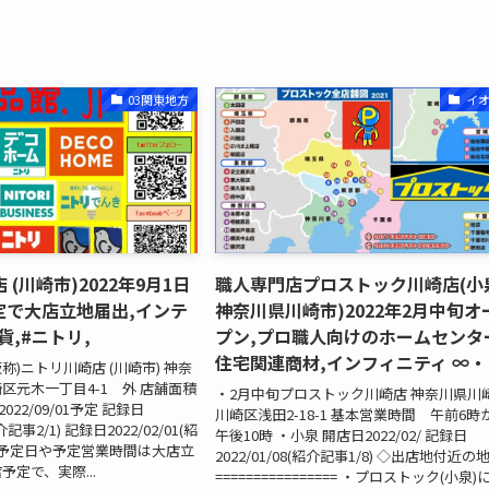
03関東地方
イ
(川崎市)2022年9月1日
職人専門店プロストック川崎店(小
定で大店立地届出,インテ
神奈川県川崎市)2022年2月中旬オ
貨,#ニトリ,
プン,プロ職人向けのホームセンタ
住宅関連商材,インフィニティ ∞・ 
仮称)ニトリ川崎店 (川崎市) 神奈
区元木一丁目4-1 外 店舗面積
・2月中旬プロストック川崎店 神奈川県川
2022/09/01予定 記録日
川崎区浅田2-18-1 基本営業時間 午前6時
紹介記事2/1) 記録日2022/02/01(紹
午後10時 ・小泉 開店日2022/02/ 記録日
 ※予定日や予定営業時間は大店立
2022/01/08(紹介記事1/8) ◇出店地付近の
定で、実際...
================ ・プロストック(小泉)