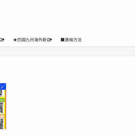
店
★四国九州海外新店
■連絡方法
オン