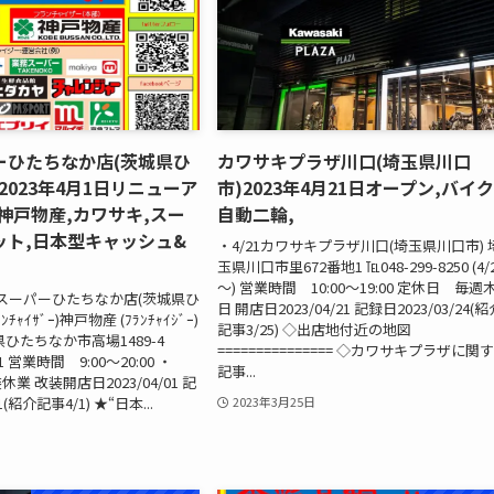
ーひたちなか店(茨城県ひ
カワサキプラザ川口(埼玉県川口
2023年4月1日リニューア
市)2023年4月21日オープン,バイク
神戸物産,カワサキ,スー
自動二輪,
ット,日本型キャッシュ&
・4/21カワサキプラザ川口(埼玉県川口市) 
玉県川口市里672番地1 ℡048-299-8250 (4/
～) 営業時間 10:00～19:00 定休日 毎週
務スーパーひたちなか店(茨城県ひ
日 開店日2023/04/21 記録日2023/03/24(
ﾁｬｲｻﾞｰ)神戸物産 (ﾌﾗﾝﾁｬｲｼﾞｰ)
記事3/25) ◇出店地付近の地図
ひたちなか市高場1489-4
=============== ◇カワサキプラザに関
11 営業時間 9:00～20:00 ・
記事...
装休業 改装開店日2023/04/01 記
1(紹介記事4/1) ★“日本...
2023年3月25日