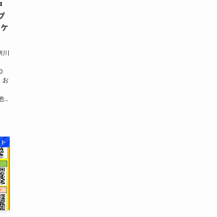
神
プ
ーケ
奈川
0
・お
...
ット