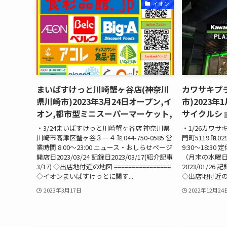
イオン
まいばすけっと川崎蟹ヶ谷店(神奈川
カワサキプ
県川崎市)2023年3月24日オープン,イ
市)2023年
オン,都市型ミニスーパーマーケット,
サイクルショ
・3/24まいばすけっと川崎蟹ヶ谷店 神奈川県
・1/26カワ
川崎市高津区蟹ヶ谷３－４ ℡044-750-0585 営
門町5119 ℡029
業時間 8:00～23:00 ニュース・おしらせページ
9:30～18:
開店日2023/03/24 記録日2023/03/17(紹介記事
（月末の水曜日
3/17) ◇出店地付近の地図 ================
2023/01/26 
◇イオンまいばすけっとに関す...
◇出店地付近の地図 
2023年3月17日
2022年12月24