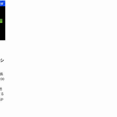
点検
クシ
東長
:00
地
する
jp