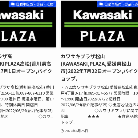
自動車販売・部品・点検
自動車販売・部品・
ラザ高
カワサキブラザ松山
AKIPLAZA高松(香川県高
(KAWASAKI,PLAZA,愛媛県松山
2年7月1日オープン,バイク
市)2022年7月22日オープン,バイ
ョップ,
プラザ高松(香川県高松市) 香川
・7/22カワサキブラザ松山 愛媛県松山市
0-11 ℡087-867-8119 営業
戸4丁目3-17 ℡089-917-5577 営業時間 10
19:00 定休日 毎週水曜日、第1・
～19:00 開店日2022/07/22 記録日
日、特別休業日 開店日
2022/06/24(紹介記事6/25) ◇出店地付近の
記録日2022/06/24(紹介記事6/25)
図 ============= ◇カワサキプラザに関
============= ◇カワ...
記事 ======★★★======== ★食彩品館.
トップ...
2022年6月25日