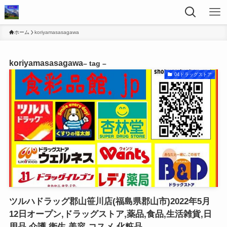
ホーム
koriyamasasagawa
koriyamasasagawa
– tag –
04ドラッグストア
ツルハドラッグ郡山笹川店(福島県郡山市)2022年5月
12日オープン,ドラッグストア,薬品,食品,生活雑貨,日
用品,介護,衛生,美容,コスメ,化粧品,