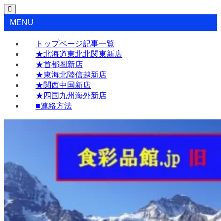
MENU
トップページ記事一覧
★北海道東北北関東新店
★首都圏新店
★東海北陸信越新店
★関西中国新店
★四国九州海外新店
■連絡方法