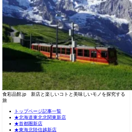
食彩品館.jp 新店と楽しいコトと美味しいモノを探究する
旅
トップページ記事一覧
★北海道東北北関東新店
★首都圏新店
★東海北陸信越新店