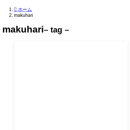
ホーム
makuhari
makuhari
– tag –