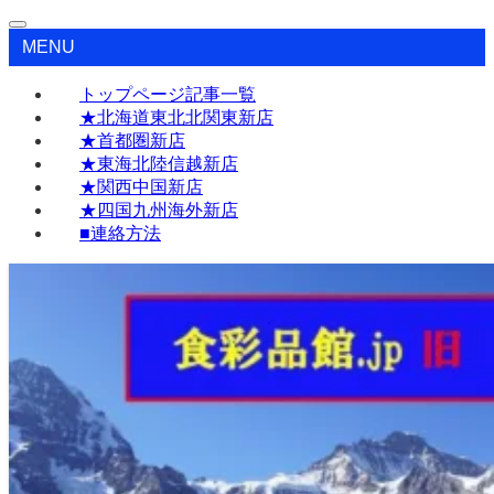
MENU
トップページ記事一覧
★北海道東北北関東新店
★首都圏新店
★東海北陸信越新店
★関西中国新店
★四国九州海外新店
■連絡方法