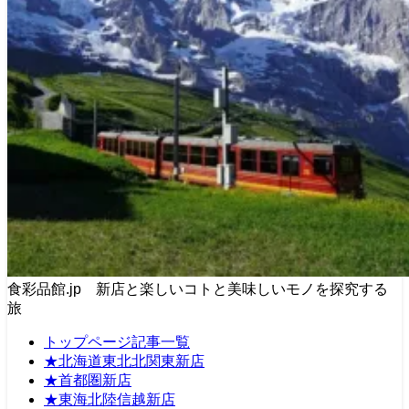
食彩品館.jp 新店と楽しいコトと美味しいモノを探究する
旅
トップページ記事一覧
★北海道東北北関東新店
★首都圏新店
★東海北陸信越新店