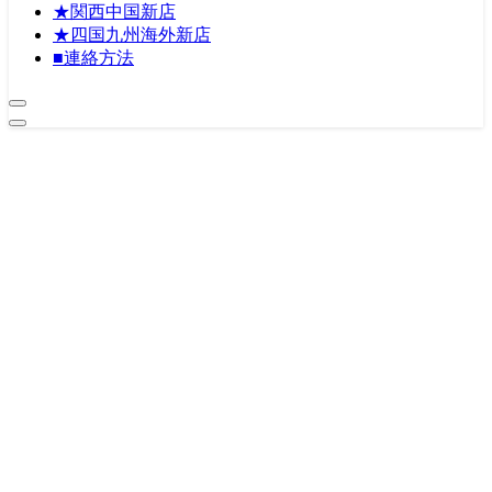
★関西中国新店
★四国九州海外新店
■連絡方法