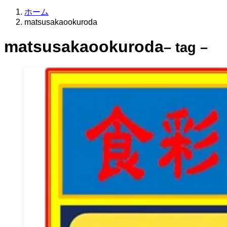
ホーム
matsusakaookuroda
matsusakaookuroda
– tag –