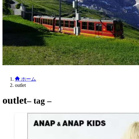
ホーム
outlet
outlet
– tag –