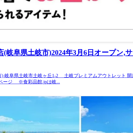
(岐阜県土岐市)2024年3月6日オープン
阜県土岐市土岐ヶ丘1-2 土岐プレミアムアウトレット 開店日2024/0
覧ページ ※食彩品館.jpは岐...