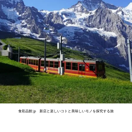
食彩品館.jp 新店と楽しいコトと美味しいモノを探究する旅