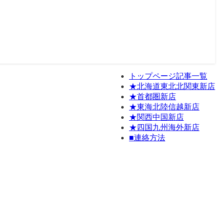
トップページ記事一覧
★北海道東北北関東新店
★首都圏新店
★東海北陸信越新店
★関西中国新店
★四国九州海外新店
■連絡方法