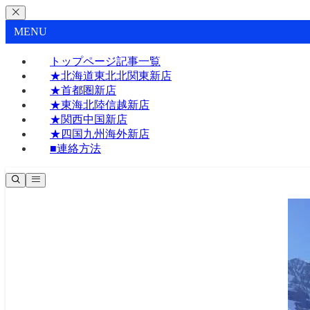
MENU
トップページ記事一覧
★北海道東北北関東新店
★首都圏新店
★東海北陸信越新店
★関西中国新店
★四国九州海外新店
■連絡方法