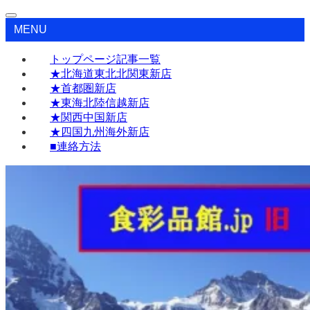
MENU
トップページ記事一覧
★北海道東北北関東新店
★首都圏新店
★東海北陸信越新店
★関西中国新店
★四国九州海外新店
■連絡方法