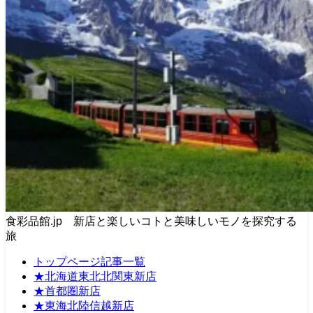
食彩品館.jp 新店と楽しいコトと美味しいモノを探究する
旅
トップページ記事一覧
★北海道東北北関東新店
★首都圏新店
★東海北陸信越新店