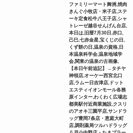
ファミリーマート舞洲,焼肉
きんぐ小牧店・米子店,ステ
ーキ定食松牛八王子店,シャ
トレーゼ越谷せんげん台店,
本日は,旧暦7月30日,赤口,
己巳,七赤金星,宝くじの日,
くず餅の日,温泉の資格,日
本温泉科学会,温泉地域学
会,関東の温泉の古画像,
【本日午前追記】→タチヤ
神領店,オーケー西宮北口
店,ラムー日吉津店,ドット
エスティイオンモール各務
原インター,わくわく広場志
都美駅付近商業施設,クスリ
のアオキ三園平店,サンドラ
ッグ豊岡7条店・恵庭大町
店,調剤薬局ツルハドラッグ
八戸小中野店・たまプラー