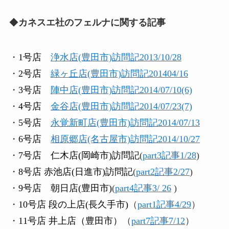
◆
カネスエ社のフェルナに関する記事
・
1号店
浄水店(豊田市)訪問記2013/10/28
・
2号店
緑ヶ丘店(豊田市)訪問記201404/16
・
3号店
陣中店(豊田市)訪問記2014/07/10(6)
・
4号店
金谷店(豊田市)訪問記2014/07/23(7)
・
5号店
永覚新町店(豊田市)訪問記2014/07/13
・
6号店
相原郷店(名古屋市)訪問記2014/10/27
・
7号店 仁木店(岡崎市)訪問記
(
part3記事1/28
)
・
8号店 赤池店(日進市)訪問記
(
part2記事2/27
)
・
9号店 朝日店(豊田市)
(
part4記事3/ 26
)
・
10号店 段の上店(長久手市)
（
part1記事4/29
）
・
11号店 井上店（豊田市）
（
part7記事7/12
）