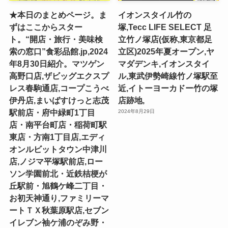
★本日のまとめページ。ま
イオンスタイル竹の
ずはここからスター
塚,Tecc LIFE SELECT ⾜
ト。“開店・旅行・美味検
⽴⽵ノ塚店(仮称,東京都足
索の窓口”食彩品館.jp,2024
立区)2025年夏オープン,ヤ
年8月30日紹介。マツゲン
マダデンキ,イオンスタイ
高野口店,ザビッグエクスプ
ル,東武伊勢崎線竹ノ塚駅至
レス春駒通店,コープこうべ
近,イトーヨーカドー竹の塚
伊丹店,まいばすけっと志茂
店跡地,
駅前店・府中緑町1丁目
2024年8月29日
店・南平台町店・稲荷町駅
東店・方南1丁目店,エディ
オンルビットタウン中津川
店,ノジマ平塚駅前店,ロー
ソン学園前北・近鉄桔梗が
丘駅前・旭鶴ケ峰二丁目・
お初天神通り,ファミリーマ
ートＴＸ秋葉原駅店,セブン
イレブン袖ケ浦のぞみ野・