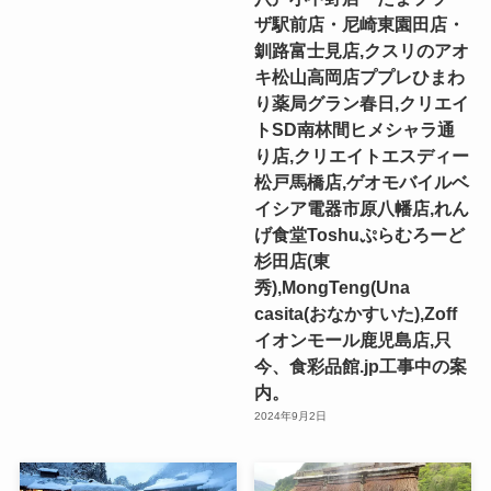
ザ駅前店・尼崎東園田店・
釧路富士見店,クスリのアオ
キ松山高岡店ププレひまわ
り薬局グラン春日,クリエイ
トSD南林間ヒメシャラ通
り店,クリエイトエスディー
松戸馬橋店,ゲオモバイルベ
イシア電器市原八幡店,れん
げ食堂Toshuぷらむろーど
杉田店(東
秀),MongTeng(Una
casita(おなかすいた),Zoff
イオンモール鹿児島店,只
今、食彩品館.jp工事中の案
内。
2024年9月2日