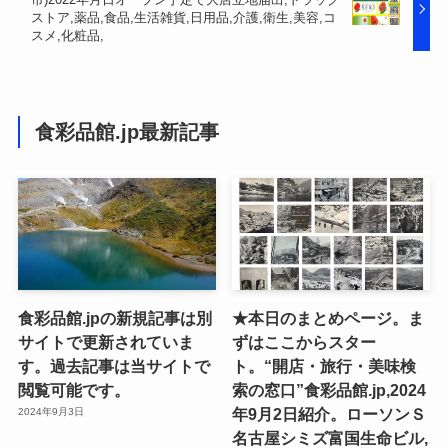
ストア,薬品,食品,生活雑貨,日用品,介護,衛生,美容,コ
スメ,化粧品,
食彩品館.jp最新記事
食彩品館.jpの新規記事は別
★本日のまとめページ。ま
サイトで更新されていま
ずはここからスター
す。過去記事は当サイトで
ト。“開店・旅行・美味検
閲覧可能です。
索の窓口”食彩品館.jp,2024
年9月2日紹介。ローソンＳ
2024年9月3日
名古屋シミズ富国生命ビル,