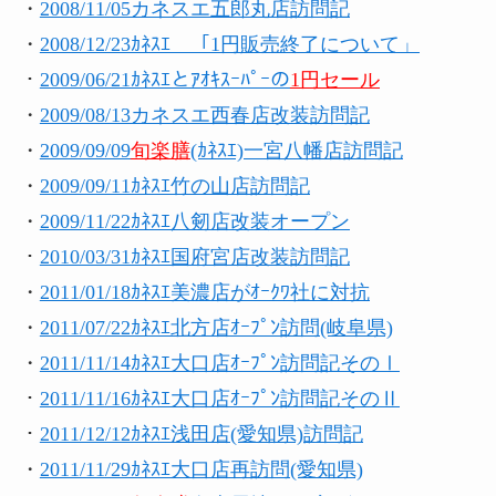
・
2008/11/05
カネスエ五郎丸店訪問記
・
2008/12/23ｶﾈｽｴ 「
1円販売終了について」
・
2009/06/21
ｶﾈｽｴとｱｵｷｽｰﾊﾟｰの
1円セール
・
2009/08/13
カネスエ西春店改装訪問記
・
2009/09/09
旬楽膳
(ｶﾈｽｴ)一宮八幡店訪問記
・
2009/09/11
ｶﾈｽｴ竹の山店訪問記
・
2009/11/22
ｶﾈｽｴ八剱店改装オープン
・
2010/03/31
ｶﾈｽｴ国府宮店改装
訪問記
・
2011/01/18
ｶﾈｽｴ美濃店がｵｰｸﾜ社に対抗
・
2011/07/22
ｶﾈｽｴ北方店ｵｰﾌﾟﾝ訪問(岐阜県)
・
2011/11/14
ｶﾈｽｴ大口店ｵｰﾌﾟﾝ訪問記そのⅠ
・
2011/11/16
ｶﾈｽｴ大口店ｵｰﾌﾟﾝ訪問記そのⅡ
・
2011/12/12
ｶﾈｽｴ浅田店(愛知県)訪問記
・
2011/11/29
ｶﾈｽｴ大口店再訪問(愛知県)