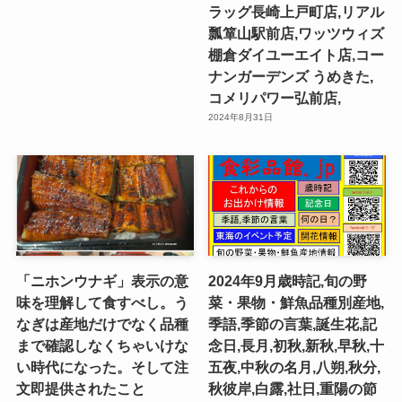
ラッグ長崎上戸町店,リアル
瓢箪山駅前店,ワッツウィズ
棚倉ダイユーエイト店,コー
ナンガーデンズ うめきた,
コメリパワー弘前店,
2024年8月31日
「ニホンウナギ」表示の意
2024年9月歳時記,旬の野
味を理解して食すべし。う
菜・果物・鮮魚品種別産地,
なぎは産地だけでなく品種
季語,季節の言葉,誕生花,記
まで確認しなくちゃいけな
念日,長月,初秋,新秋,早秋,十
い時代になった。そして注
五夜,中秋の名月,八朔,秋分,
文即提供されたこと
秋彼岸,白露,社日,重陽の節