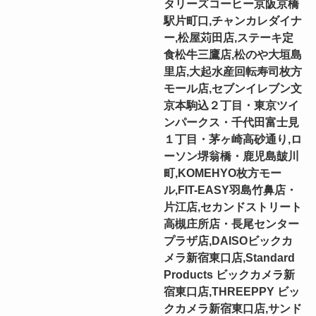
タリーズコーヒー京阪京橋
駅片町口,チャンカレダイナ
ー,松屋苅田店,ステーキ定
食松牛三鷹店,松のや大垣島
里店,大起水産回転寿司枚方
モール店,セブンイレブン文
京本駒込２丁目・東京ツイ
ンパークス・千代田富士見
１丁目・茅ヶ崎高砂通り,ロ
ーソン堺翁橋・鹿児島皷川
町,KOMEHYO枚方モー
ル,FIT-EASY羽島竹鼻店・
片江店,セカンドストリート
高槻庄所店・長尾センター
プラザ店,DAISOビックカ
メラ新宿東口店,Standard
Products ビックカメラ新
宿東口店,THREEPPY ビッ
クカメラ新宿東口店,サンド