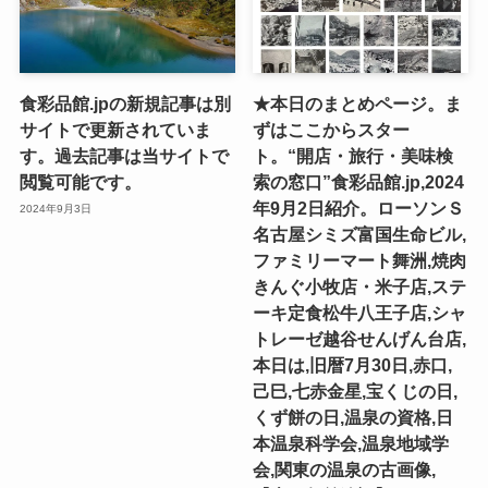
食彩品館.jpの新規記事は別
★本日のまとめページ。ま
サイトで更新されていま
ずはここからスター
す。過去記事は当サイトで
ト。“開店・旅行・美味検
閲覧可能です。
索の窓口”食彩品館.jp,2024
年9月2日紹介。ローソンＳ
2024年9月3日
名古屋シミズ富国生命ビル,
ファミリーマート舞洲,焼肉
きんぐ小牧店・米子店,ステ
ーキ定食松牛八王子店,シャ
トレーゼ越谷せんげん台店,
本日は,旧暦7月30日,赤口,
己巳,七赤金星,宝くじの日,
くず餅の日,温泉の資格,日
本温泉科学会,温泉地域学
会,関東の温泉の古画像,