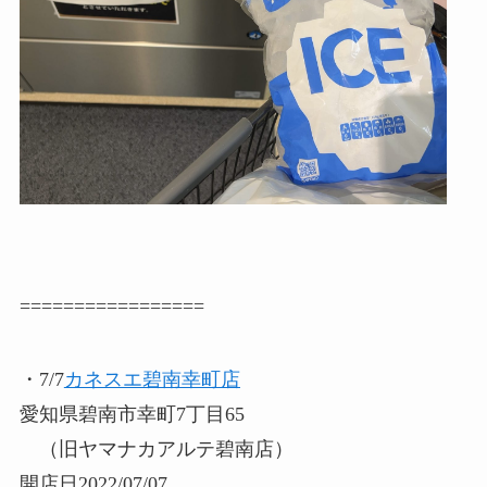
=================
・7/7
カネスエ碧南幸町店
愛知県碧南市幸町7丁目65
（旧ヤマナカアルテ碧南店）
開店日2022/07/07