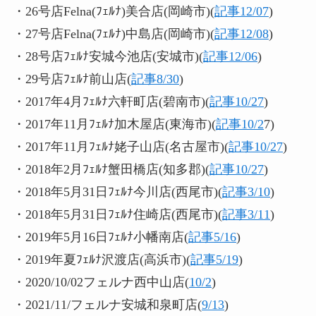
・26号店Felna(ﾌｪﾙﾅ)美合店(岡崎市)(
記事12/07
)
・27号店Felna(ﾌｪﾙﾅ)中島店(岡崎市)(
記事12/08
)
・28号店ﾌｪﾙﾅ安城今池店(安城市)(
記事12/06
)
・29号店ﾌｪﾙﾅ前山店(
記事8/30
)
・2017年4月ﾌｪﾙﾅ六軒町店(碧南市)(
記事10/27
)
・2017年11月ﾌｪﾙﾅ加木屋店(東海市)(
記事10/2
7)
・2017年11月ﾌｪﾙﾅ姥子山店(名古屋市)(
記事10/27
)
・2018年2月ﾌｪﾙﾅ蟹田橋店(知多郡)(
記事10/27
)
・2018年5月31日ﾌｪﾙﾅ今川店(西尾市)(
記事3/10
)
・2018年5月31日ﾌｪﾙﾅ住崎店(西尾市)(
記事3/11
)
・2019年5月16日ﾌｪﾙﾅ小幡南店(
記事5/16
)
・2019年夏ﾌｪﾙﾅ沢渡店(高浜市)(
記事5/19
)
・2020/10/02フェルナ西中山店(
10/2
)
・2021/11/フェルナ安城和泉町店(
9/13
)