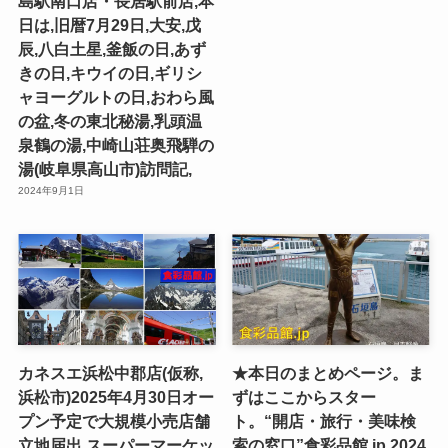
島駅南口店・長居駅前店,本
日は,旧暦7月29日,大安,戊
辰,八白土星,釜飯の日,あず
きの日,キウイの日,ギリシ
ャヨーグルトの日,おわら風
の盆,冬の東北秘湯,乳頭温
泉鶴の湯,中崎山荘奥飛騨の
湯(岐阜県高山市)訪問記,
2024年9月1日
カネスエ浜松中郡店(仮称,
★本日のまとめページ。ま
浜松市)2025年4月30日オー
ずはここからスター
プン予定で大規模小売店舗
ト。“開店・旅行・美味検
立地届出,スーパーマーケッ
索の窓口”食彩品館.jp,2024