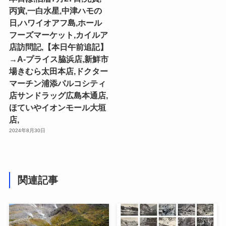
丙寅,一白水星,中津ハモの
日,ハワイオアフ島,ホール
フーズマーケット,カイルア
店訪問記,【本日午前追記】
→A-プライス脇浜店,新鮮市
場きむら太田本店,ドクター
マーチン浦添パルコシティ
店サンドラッグ広島本通店,
ほていやイオンモール大垣
店,
2024年8月30日
関連記事