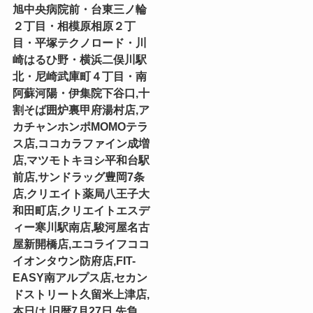
旭中央病院前・台東三ノ輪
２丁目・相模原相原２丁
目・平塚テクノロード・川
崎はるひ野・横浜二俣川駅
北・尼崎武庫町４丁目・南
阿蘇河陽・伊集院下谷口,十
割そば囲炉裏甲府湯村店,ア
カチャンホンポMOMOテラ
ス店,ココカラファイン成増
店,マツモトキヨシ平和台駅
前店,サンドラッグ豊岡7条
店,クリエイト薬局八王子大
和田町店,クリエイトエスデ
ィー寒川駅南店,駿河屋名古
屋新開橋店,エコライフココ
イオンタウン防府店,FIT-
EASY南アルプス店,セカン
ドストリート久留米上津店,
本日は,旧暦7月27日,先負,