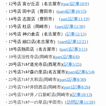
・
12号店 富が丘店（名古屋市
)(par3記事10/9
）
・
13号店 田中店（豊田市）
(
part4記事10/15
)
・
14号店 志賀店（豊田市）
（
part2記事11/19
）
・
15号店 柱店（岡崎市）
（
part2記事11/30
）
・
16号店 神の倉店（名古屋市）
(記事12/13
）
・
17号店 細口店(名古屋市)
（
part6記事12/21
）
・
18号店熱田店（名古屋市
）(
part3記事3/11
)
・19号店法性寺店(岡崎市)(
part2記事6/6
)
・
20号店ﾌｪﾙﾅ道光寺店(西尾市)
(
記事5/25
)
・
21号店ﾌｪﾙﾅ森の里店(名古屋市)
(
part4記事6/14
)
・22号店ﾌｪﾙﾅ大和店(岡崎市)(
part2記事8/30
)
・23号店ﾌｪﾙﾅ井田西店(岡崎市)(
part1記事8/26
)
・24号店ﾌｪﾙﾅ井ノ口新町店(岡崎市)(
記事10/13
)
・25号店ﾌｪﾙﾅ一の草店(半田市)（
訪問記事11/28
）