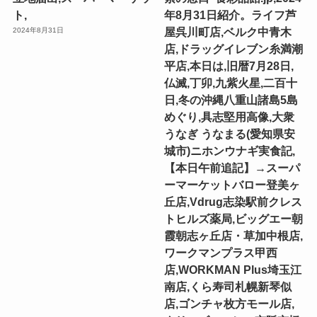
ト,
年8月31日紹介。ライフ芦
屋呉川町店,ベルク中青木
2024年8月31日
店,ドラッグイレブン糸満潮
平店,本日は,旧暦7月28日,
仏滅,丁卯,九紫火星,二百十
日,冬の沖縄八重山諸島5島
めぐり,具志堅用高像,大衆
うなぎ うなまる(愛知県安
城市)ニホンウナギ実食記,
【本日午前追記】→スーパ
ーマーケットバロー登美ヶ
丘店,Vdrug志染駅前クレス
トヒルズ薬局,ビッグエー朝
霞朝志ヶ丘店・草加中根店,
ワークマンプラス甲西
店,WORKMAN Plus埼玉江
南店,くら寿司札幌新琴似
店,ゴンチャ枚方モール店,