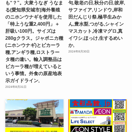
も“？”。大衆うなぎ うなま
句,敬老の日,秋分の日,彼岸,
る(愛知県安城市)海外養殖
サファイア,リンドウ,岸和
のニホンウナギを使用した
田だんじり祭,極早生みか
「特上うな重2,400円」＋
ん,豊水梨,つがる,シャイン
肝吸い100円。サイズは
マスカット,冷凍マグロ,真
280gクラス。ジャポニカ種
イワシ,ほっけ,生するめい
(ニホンウナギ)とビカーラ
か,
種,アンギラ種,ロストラー
2024年8月30日
タ種の違い。輸入調整品は
ビカーラ種が増えていると
いう事情。外食の原産地表
示ガイドライン,
2024年8月31日