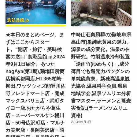
★本日のまとめページ。ま
中崎山荘奥飛騨の湯(岐阜県
ずはここからスター
高山市)単純硫黄泉の魅力。
ト。“開店・旅行・美味検
源泉の成分変化。温泉の在
索の窓口”食彩品館.jp,2024
野研究。竹製温泉冷却装置
年9月1日紹介。あつた
「湯雨竹(ゆめちく)」,成分
nagAya(第1期),麺場田所商
薄目でも還元力バツグンの
店横浜都岡店,FIT365柏崎
単純硫黄泉。新穂高温泉観
柳田,ワッツウィズ能登川佐
光協会,温泉科学会員,温泉
野フレンドマート店・開成
地域学会,温泉ソムリエ分析
マックスバリュ店・武町タ
書マスター,ラーメンと蕎麦
イヨー店,おたからや葛生
実食記,(ラーメンソムリエ
店・スーパーマルサン桶川
資格)
店・50号広沢町店・マルナ
2024年9月1日
カ美沢店・長岡美沢店・昭