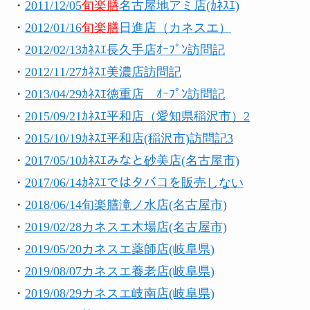
・
2011/12/05
旬楽膳
名古屋地アミ店(ｶﾈｽｴ)
・
2012/01/16
旬楽膳
日進店（カネスエ）
・
2012/02/13
ｶﾈｽｴ長久手店ｵｰﾌﾟﾝ訪問記
・
2012/11/27
ｶﾈｽｴ美濃店訪問記
・
2013/04/29
ｶﾈｽｴ徳重店 ｵｰﾌﾟﾝ訪問記
・
2015/09/21ｶﾈｽｴ平和店（愛知県稲沢市）2
・
2015/10/19ｶﾈｽｴ平和店(稲沢市)訪問記3
・
2017/05/10ｶﾈｽｴみなと砂美店(名古屋市)
・
2017/06/14ｶﾈｽｴではタバコを販売しない
・
2018/06/14旬楽膳滝ノ水店(名古屋市)
・
2019/02/28カネスエ木場店(名古屋市)
・
2019/05/20カネスエ薬師店(岐阜県)
・
2019/08/07カネスエ養老店(岐阜県)
・
2019/08/29カネスエ岐南店(岐阜県)