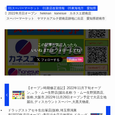
01スーパーマーケット
01新店改装情報
05東海地方
愛知県
2022年月日オープン
hekinan
kanesue
カネスエ碧南店
スーパーマーケット
ヤマナカアルテ碧南店跡地に出店
愛知県碧南市
この記事が気に入ったら
いいね または フォローしてね！
Follow Me
【オープン時期修正追記】2022年11月下旬オープ
ン,→ラ・ムー生野店(届出名称:ラ・ムー生野巽西店,
仮称,大阪市,2022年11月29日オープン予定で大店立地
届出,ディスカウントスーパー,大黒天物産,
ドラッグストアセキ生出塚店(仮称,埼玉県鴻巣
市)2022年月日オープン予定で大店立地届出,ドラッグ