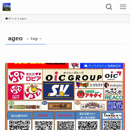
ホーム
ageo
ageo
– tag –
ディスカウント,低価格志向