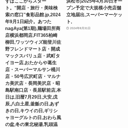
ずはここからスター
浜松市)2025年4月30日オー
ト。“開店・旅行・美味検
プン予定で大規模小売店舗
索の窓口”食彩品館.jp,2024
立地届出,スーパーマーケッ
年9月1日紹介。あつた
ト,
nagAya(第1期),麺場田所商
2024年8月31日
店横浜都岡店,FIT365柏崎
柳田,ワッツウィズ能登川佐
野フレンドマート店・開成
マックスバリュ店・武町タ
イヨー店,おたからや葛生
店・スーパーマルサン桶川
店・50号広沢町店・マルナ
カ美沢店・長岡美沢店・昭
島駅南口店・長居駅前店,本
日は,旧暦7月29日,大安,戊
辰,八白土星,釜飯の日,あず
きの日,キウイの日,ギリシ
ャヨーグルトの日,おわら風
の盆,冬の東北秘湯,乳頭温