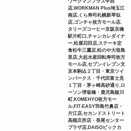
ワークマンプラス甲西
店,WORKMAN Plus埼玉江
南店,くら寿司札幌新琴似
店,ゴンチャ枚方モール店,
タリーズコーヒー京阪京橋
駅片町口,チャンカレダイナ
ー,松屋苅田店,ステーキ定
食松牛三鷹店,松のや大垣島
里店,大起水産回転寿司枚方
モール店,セブンイレブン文
京本駒込２丁目・東京ツイ
ンパークス・千代田富士見
１丁目・茅ヶ崎高砂通り,ロ
ーソン堺翁橋・鹿児島皷川
町,KOMEHYO枚方モー
ル,FIT-EASY羽島竹鼻店・
片江店,セカンドストリート
高槻庄所店・長尾センター
プラザ店,DAISOビックカ