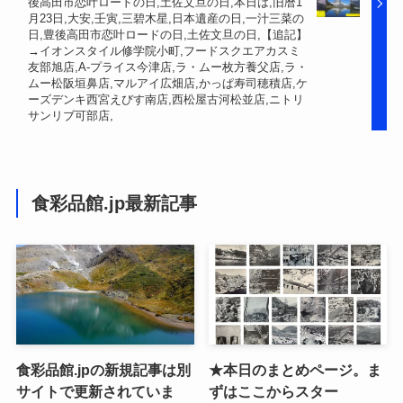
後高田市恋叶ロードの日,土佐文旦の日,本日は,旧暦1
月23日,大安,壬寅,三碧木星,日本遺産の日,一汁三菜の
日,豊後高田市恋叶ロードの日,土佐文旦の日,【追記】
→イオンスタイル修学院小町,フードスクエアカスミ
友部旭店,A-プライス今津店,ラ・ムー枚方養父店,ラ・
ムー松阪垣鼻店,マルアイ広畑店,かっぱ寿司穂積店,ケ
ーズデンキ西宮えびす南店,西松屋古河松並店,ニトリ
サンリブ可部店,
食彩品館.jp最新記事
食彩品館.jpの新規記事は別
★本日のまとめページ。ま
サイトで更新されていま
ずはここからスター