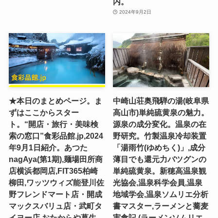
内。
2024年9月2日
★本日のまとめページ。ま
中崎山荘奥飛騨の湯(岐阜県
ずはここからスター
高山市)単純硫黄泉の魅力。
ト。“開店・旅行・美味検
源泉の成分変化。温泉の在
索の窓口”食彩品館.jp,2024
野研究。竹製温泉冷却装置
年9月1日紹介。あつた
「湯雨竹(ゆめちく)」,成分
nagAya(第1期),麺場田所商
薄目でも還元力バツグンの
店横浜都岡店,FIT365柏崎
単純硫黄泉。新穂高温泉観
柳田,ワッツウィズ能登川佐
光協会,温泉科学会員,温泉
野フレンドマート店・開成
地域学会,温泉ソムリエ分析
マックスバリュ店・武町タ
書マスター,ラーメンと蕎麦
イヨー店,おたからや葛生
実食記,(ラーメンソムリエ