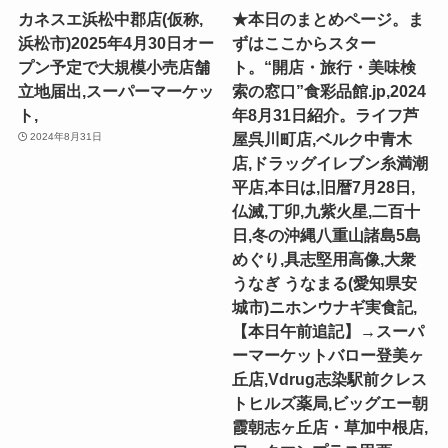
カネスエ浜松中郡店(仮称,
★本日のまとめページ。ま
浜松市)2025年4月30日オー
ずはここからスター
プン予定で大規模小売店舗
ト。“開店・旅行・美味検
立地届出,スーパーマーケッ
索の窓口”食彩品館.jp,2024
ト,
年8月31日紹介。ライフ芦
屋呉川町店,ベルク中青木
2024年8月31日
店,ドラッグイレブン糸満潮
平店,本日は,旧暦7月28日,
仏滅,丁卯,九紫火星,二百十
日,冬の沖縄八重山諸島5島
めぐり,具志堅用高像,大衆
うなぎ うなまる(愛知県安
城市)ニホンウナギ実食記,
【本日午前追記】→スーパ
ーマーケットバロー登美ヶ
丘店,Vdrug志染駅前クレス
トヒルズ薬局,ビッグエー朝
霞朝志ヶ丘店・草加中根店,