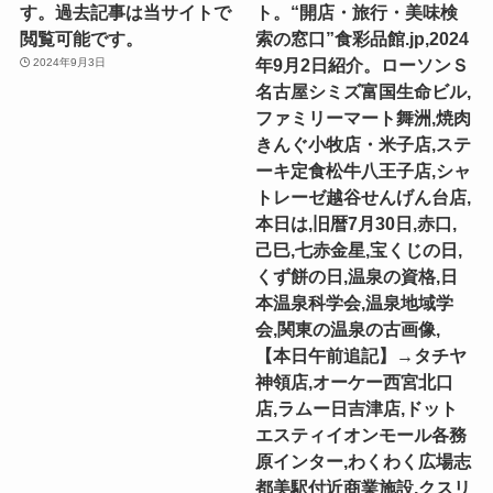
す。過去記事は当サイトで
ト。“開店・旅行・美味検
閲覧可能です。
索の窓口”食彩品館.jp,2024
年9月2日紹介。ローソンＳ
2024年9月3日
名古屋シミズ富国生命ビル,
ファミリーマート舞洲,焼肉
きんぐ小牧店・米子店,ステ
ーキ定食松牛八王子店,シャ
トレーゼ越谷せんげん台店,
本日は,旧暦7月30日,赤口,
己巳,七赤金星,宝くじの日,
くず餅の日,温泉の資格,日
本温泉科学会,温泉地域学
会,関東の温泉の古画像,
【本日午前追記】→タチヤ
神領店,オーケー西宮北口
店,ラムー日吉津店,ドット
エスティイオンモール各務
原インター,わくわく広場志
都美駅付近商業施設,クスリ