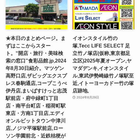
★本日のまとめページ。ま
イオンスタイル竹の
ずはここからスター
塚,Tecc LIFE SELECT ⾜
ト。“開店・旅行・美味検
⽴⽵ノ塚店(仮称,東京都足
索の窓口”食彩品館.jp,2024
立区)2025年夏オープン,ヤ
年8月30日紹介。マツゲン
マダデンキ,イオンスタイ
高野口店,ザビッグエクスプ
ル,東武伊勢崎線竹ノ塚駅至
レス春駒通店,コープこうべ
近,イトーヨーカドー竹の塚
伊丹店,まいばすけっと志茂
店跡地,
駅前店・府中緑町1丁目
2024年8月29日
店・南平台町店・稲荷町駅
東店・方南1丁目店,エディ
オンルビットタウン中津川
店,ノジマ平塚駅前店,ロー
ソン学園前北・近鉄桔梗が