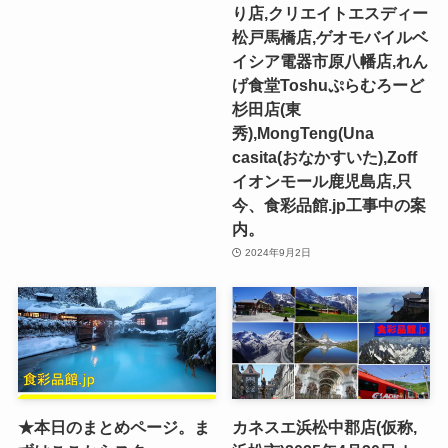
り店,クリエイトエスディー
松戸馬橋店,ゲオモバイルベ
イシア電器市原八幡店,れん
げ食堂Toshuぷらむろーど
杉田店(東
秀),MongTeng(Una
casita(おなかすいた),Zoff
イオンモール鹿児島店,只
今、食彩品館.jp工事中の案
内。
2024年9月2日
★本日のまとめページ。ま
カネスエ浜松中郡店(仮称,