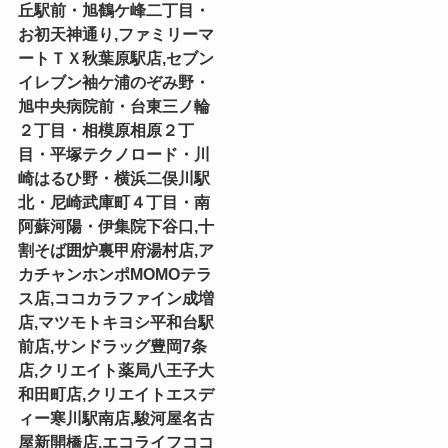
丘駅前・旭鶴ケ峰二丁目・
お初天神通り,ファミリーマ
ートＴＸ秋葉原駅店,セブン
イレブン袖ケ浦のぞみ野・
旭中央病院前・台東三ノ輪
２丁目・相模原相原２丁
目・平塚テクノロード・川
崎はるひ野・横浜二俣川駅
北・尼崎武庫町４丁目・南
阿蘇河陽・伊集院下谷口,十
割そば囲炉裏甲府湯村店,ア
カチャンホンポMOMOテラ
ス店,ココカラファイン成増
店,マツモトキヨシ平和台駅
前店,サンドラッグ豊岡7条
店,クリエイト薬局八王子大
和田町店,クリエイトエスデ
ィー寒川駅南店,駿河屋名古
屋新開橋店,エコライフココ