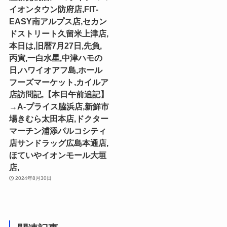
イオンタウン防府店,FIT-
EASY南アルプス店,セカン
ドストリート久留米上津店,
本日は,旧暦7月27日,先負,
丙寅,一白水星,中津ハモの
日,ハワイオアフ島,ホール
フーズマーケット,カイルア
店訪問記,【本日午前追記】
→A-プライス脇浜店,新鮮市
場きむら太田本店,ドクター
マーチン浦添パルコシティ
店サンドラッグ広島本通店,
ほていやイオンモール大垣
店,
2024年8月30日