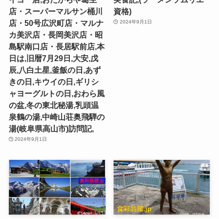
店・スーパーマルサン桶川
資格)
店・50号広沢町店・マルナ
2024年9月1日
カ美沢店・長岡美沢店・昭
島駅南口店・長居駅前店,本
日は,旧暦7月29日,大安,戊
辰,八白土星,釜飯の日,あず
きの日,キウイの日,ギリシ
ャヨーグルトの日,おわら風
の盆,冬の東北秘湯,乳頭温
泉鶴の湯,中崎山荘奥飛騨の
湯(岐阜県高山市)訪問記,
2024年9月1日