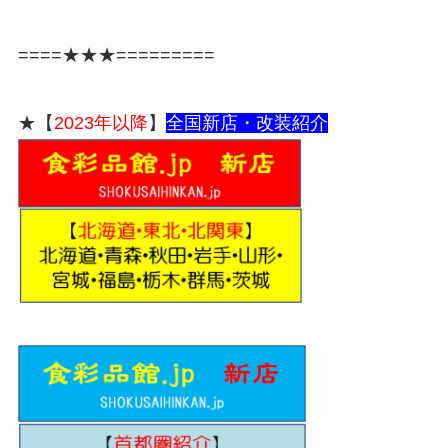
====★★★=========
★【
2023年以降
】
全国新
店・改装紹介