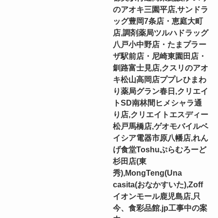
のアオキ三園平店,サンドラ
ッグ豊岡7条店・恵庭大町
店,調剤薬局ツルハドラッグ
八戸小中野店・たまプラー
ザ駅前店・尼崎東園田店・
釧路富士見店,クスリのアオ
キ松山高岡店ププレひまわ
り薬局グラン春日,クリエイ
トSD南林間ヒメシャラ通
り店,クリエイトエスディー
松戸馬橋店,ゲオモバイルベ
イシア電器市原八幡店,れん
げ食堂Toshuぷらむろーど
杉田店(東
秀),MongTeng(Una
casita(おなかすいた),Zoff
イオンモール鹿児島店,只
今、食彩品館.jp工事中の案