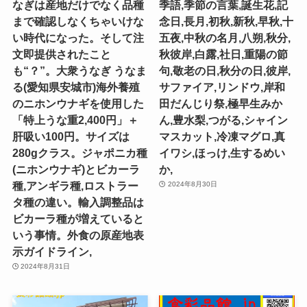
なぎは産地だけでなく品種
季語,季節の言葉,誕生花,記
まで確認しなくちゃいけな
念日,長月,初秋,新秋,早秋,十
い時代になった。そして注
五夜,中秋の名月,八朔,秋分,
文即提供されたこと
秋彼岸,白露,社日,重陽の節
も“？”。大衆うなぎ うなま
句,敬老の日,秋分の日,彼岸,
る(愛知県安城市)海外養殖
サファイア,リンドウ,岸和
のニホンウナギを使用した
田だんじり祭,極早生みか
「特上うな重2,400円」＋
ん,豊水梨,つがる,シャイン
肝吸い100円。サイズは
マスカット,冷凍マグロ,真
280gクラス。ジャポニカ種
イワシ,ほっけ,生するめい
(ニホンウナギ)とビカーラ
か,
種,アンギラ種,ロストラー
2024年8月30日
タ種の違い。輸入調整品は
ビカーラ種が増えていると
いう事情。外食の原産地表
示ガイドライン,
2024年8月31日