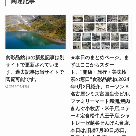
関連記事
食彩品館.jpの新規記事は別
★本日のまとめページ。ま
サイトで更新されていま
ずはここからスター
す。過去記事は当サイトで
ト。“開店・旅行・美味検
閲覧可能です。
索の窓口”食彩品館.jp,2024
年9月2日紹介。ローソンＳ
2024年9月3日
名古屋シミズ富国生命ビル,
ファミリーマート舞洲,焼肉
きんぐ小牧店・米子店,ステ
ーキ定食松牛八王子店,シャ
トレーゼ越谷せんげん台店,
本日は,旧暦7月30日,赤口,