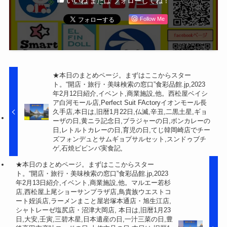
いいね または フォローしてね！
Follow Me
★本日のまとめページ。まずはここからスター
ト。“開店・旅行・美味検索の窓口”食彩品館.jp,2023
年2月12日紹介,イベント,商業施設,他。西松屋ベイシ
ア白河モール店,Perfect Suit FActoryイオンモール長
久手店,本日は,旧暦1月22日,仏滅,辛丑,二黒土星,ギョ
ーザの日,黄ニラ記念日,ブラジャーの日,ボンカレーの
日,レトルトカレーの日,育児の日,てじ韓岡崎店でチー
ズフォンデュとサムギョプサルセット,スンドゥブチ
ゲ,石焼ビビンバ実食記,
★本日のまとめページ。まずはここからスター
ト。“開店・旅行・美味検索の窓口”食彩品館.jp,2023
年2月13日紹介,イベント,商業施設,他。マルエー若杉
店,西松屋上尾ショーサンプラザ店,鳥貴族ウエストコ
ート姪浜店,ラーメンまこと屋岩塚本通店・旭生江店,
シャトレーゼ塩尻店・沼津大岡店, 本日は,旧暦1月23
日,大安,壬寅,三碧木星,日本遺産の日,一汁三菜の日,豊