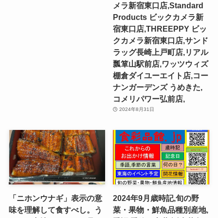
メラ新宿東口店,Standard
Products ビックカメラ新
宿東口店,THREEPPY ビッ
クカメラ新宿東口店,サンド
ラッグ長崎上戸町店,リアル
瓢箪山駅前店,ワッツウィズ
棚倉ダイユーエイト店,コー
ナンガーデンズ うめきた,
コメリパワー弘前店,
2024年8月31日
「ニホンウナギ」表示の意
2024年9月歳時記,旬の野
味を理解して食すべし。う
菜・果物・鮮魚品種別産地,