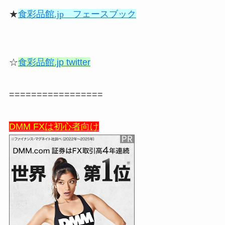
★
食彩品館.jp フェースブック
☆
食彩品館.jp twitter
=================
DMM FXは初心者向け