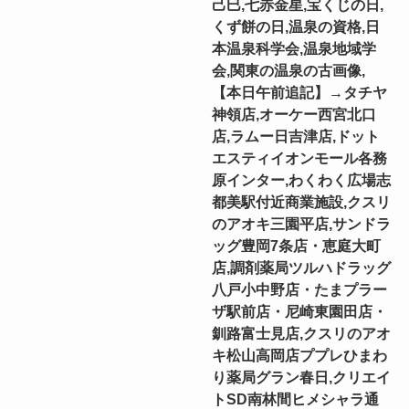
己巳,七赤金星,宝くじの日,
くず餅の日,温泉の資格,日
本温泉科学会,温泉地域学
会,関東の温泉の古画像,
【本日午前追記】→タチヤ
神領店,オーケー西宮北口
店,ラムー日吉津店,ドット
エスティイオンモール各務
原インター,わくわく広場志
都美駅付近商業施設,クスリ
のアオキ三園平店,サンドラ
ッグ豊岡7条店・恵庭大町
店,調剤薬局ツルハドラッグ
八戸小中野店・たまプラー
ザ駅前店・尼崎東園田店・
釧路富士見店,クスリのアオ
キ松山高岡店ププレひまわ
り薬局グラン春日,クリエイ
トSD南林間ヒメシャラ通