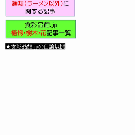
★食彩品館.jpの自論展開