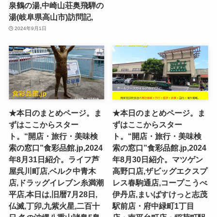
泉鶴の湯,中崎山荘奥飛騨の
湯(岐阜県高山市)訪問記,
2024年9月1日
★本日のまとめページ。ま
★本日のまとめページ。ま
ずはここからスター
ずはここからスター
ト。“開店・旅行・美味検
ト。“開店・旅行・美味検
索の窓口”食彩品館.jp,2024
索の窓口”食彩品館.jp,2024
年8月31日紹介。ライフ芦
年8月30日紹介。マツゲン
屋呉川町店,ベルク中青木
高野口店,ザビッグエクスプ
店,ドラッグイレブン糸満潮
レス春駒通店,コープこうべ
平店,本日は,旧暦7月28日,
伊丹店,まいばすけっと志茂
仏滅,丁卯,九紫火星,二百十
駅前店・府中緑町1丁目