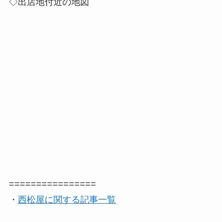
◇出店地付近の地図
================
・
西松屋に関する記事一覧