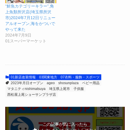
“鮮魚カテゴリーキラー”,角
上魚類所沢店(埼玉県所沢
市)2024年7月12日リニュー
アルオープン,海をかついで
やって来た
2024年7月9日
01スーパーマーケット
01新店改装情報
03関東地方
07衣料・服飾・スポーツ
2023年月日オープン
ageo
shosunplaza
ベビー用品
マタニティnishimatsuya
埼玉県上尾市
子供服
西松屋上尾ショーサンプラザ店
この記事が気に入ったら