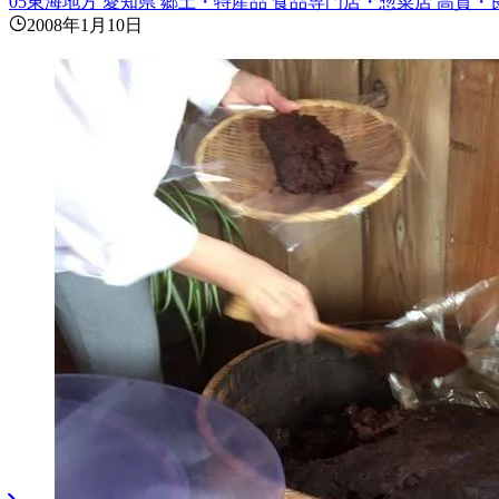
05東海地方
愛知県
郷土・特産品
食品専門店・惣菜店
高質・
2008年1月10日