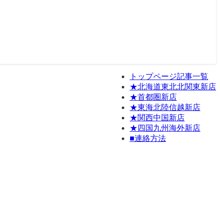
トップページ記事一覧
★北海道東北北関東新店
★首都圏新店
★東海北陸信越新店
★関西中国新店
★四国九州海外新店
■連絡方法