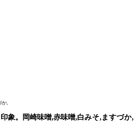
か,
象。岡崎味噌,赤味噌,白みそ,ますづか,