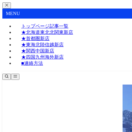
MENU
トップページ記事一覧
★北海道東北北関東新店
★首都圏新店
★東海北陸信越新店
★関西中国新店
★四国九州海外新店
■連絡方法