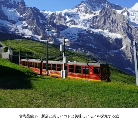
食彩品館.jp 新店と楽しいコトと美味しいモノを探究する旅