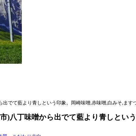
出でて藍より青しという印象。岡崎味噌,赤味噌,白みそ,ますづ
市)八丁味噌から出でて藍より青しという印