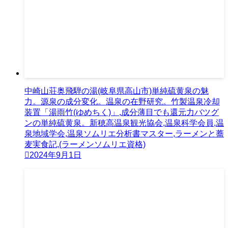
中崎山荘奥飛騨の湯(岐阜県高山市)単純硫黄泉の魅
力。源泉の成分変化。温泉の在野研究。竹製温泉冷却
装置「湯雨竹(ゆめちく)」,成分薄目でも還元力バツグ
ンの単純硫黄泉。新穂高温泉観光協会,温泉科学会員,温
泉地域学会,温泉ソムリエ分析書マスター,ラーメンと蕎
麦実食記,(ラーメンソムリエ資格)
2024年9月1日