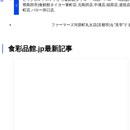
県島田市)食鮮館タイヨー東町店,元島田店,中溝店,稲荷店,道悦店
町店,バロー井口店,
ファーマーズ河原町丸太店(京都市)を“見学”す
食彩品館.jp最新記事