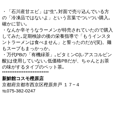
・「石川産甘エビ」は“生”｡対面で売り込んでいる方
の「冷凍品ではないよ」という言葉でついつい購入｡
確かに甘い｡
・なんか辛そうなラーメンが特売されていたので購入
してみた｡定期検診の後の栄養指導で「もうインスタ
ントラーメンは食べません」と誓ったのだが(笑)。麺
もスープもまっかっか。
・万代PBの「有機緑茶」｡ビタミンC(L-アスコルビン
酸)は使用していない｡低価格PBだが、ちゃんとお茶
の味がするタイプのペット茶｡
**************************
新鮮館コスモ樫原店
京都府京都市西京区樫原井戸 １７−４
℡075-382-0247