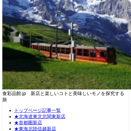
食彩品館.jp 新店と楽しいコトと美味しいモノを探究する
旅
トップページ記事一覧
★北海道東北北関東新店
★首都圏新店
★東海北陸信越新店