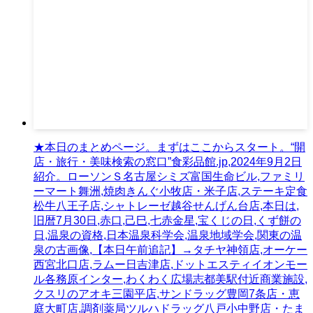
★本日のまとめページ。まずはここからスタート。“開
店・旅行・美味検索の窓口”食彩品館.jp,2024年9月2日
紹介。ローソンＳ名古屋シミズ富国生命ビル,ファミリ
ーマート舞洲,焼肉きんぐ小牧店・米子店,ステーキ定食
松牛八王子店,シャトレーゼ越谷せんげん台店,本日は,
旧暦7月30日,赤口,己巳,七赤金星,宝くじの日,くず餅の
日,温泉の資格,日本温泉科学会,温泉地域学会,関東の温
泉の古画像,【本日午前追記】→タチヤ神領店,オーケー
西宮北口店,ラムー日吉津店,ドットエスティイオンモー
ル各務原インター,わくわく広場志都美駅付近商業施設,
クスリのアオキ三園平店,サンドラッグ豊岡7条店・恵
庭大町店,調剤薬局ツルハドラッグ八戸小中野店・たま