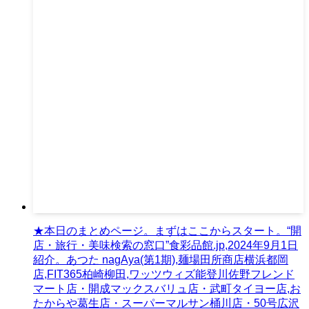
★本日のまとめページ。まずはここからスタート。“開
店・旅行・美味検索の窓口”食彩品館.jp,2024年9月1日
紹介。あつた nagAya(第1期),麺場田所商店横浜都岡
店,FIT365柏崎柳田,ワッツウィズ能登川佐野フレンド
マート店・開成マックスバリュ店・武町タイヨー店,お
たからや葛生店・スーパーマルサン桶川店・50号広沢