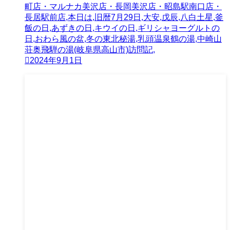
町店・マルナカ美沢店・長岡美沢店・昭島駅南口店・
長居駅前店,本日は,旧暦7月29日,大安,戊辰,八白土星,釜
飯の日,あずきの日,キウイの日,ギリシャヨーグルトの
日,おわら風の盆,冬の東北秘湯,乳頭温泉鶴の湯,中崎山
荘奥飛騨の湯(岐阜県高山市)訪問記,
2024年9月1日