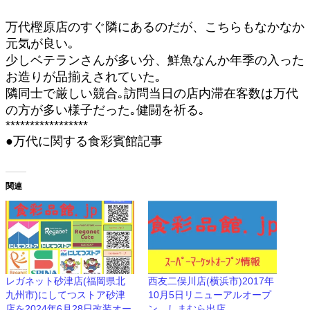
万代樫原店のすぐ隣にあるのだが、こちらもなかなか
元気が良い｡
少しベテランさんが多い分、鮮魚なんか年季の入った
お造りが品揃えされていた｡
隣同士で厳しい競合｡訪問当日の店内滞在客数は万代
の方が多い様子だった｡健闘を祈る｡
*****************
●万代に関する食彩賓館記事
関連
レガネット砂津店(福岡県北
西友二俣川店(横浜市)2017年
九州市)にしてつストア砂津
10月5日リニューアルオープ
店を2024年6月28日改装オー
ン。しまむら出店