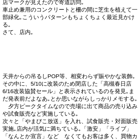
店マークが見えたので寄道訪問｡
車止め兼用のコンクリートと柵の間に芝生を植えて一
部緑化｡こういうパターンもちょくちょく最近見かけ
る｡
さて、店内｡
天井からの吊るしPOP等、相変わらず賑やかな装飾｡
その中に、5/10に改装のため閉店した「高槻春日店
6/16改装協賛セール」と表示されているのを発見｡ま
だ発表前だよなあ｡とか思いながらしっかりメモする｡
夕方ピークタイムなので売場に出て商品の売り込み
や試食販売など実施している｡
次々と「やまびこ放送」を入れ、試食販売・対面販売
実施｡店内が活気に満ちている｡「激安」「ライブ」
「なんとか宣言」など なくてもお客は多く、買物カ