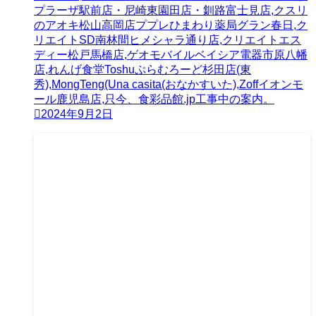
プラーザ駅前店・尼崎東園田店・釧路富士見店,クスリ
のアオキ松山高岡店ププレひまわり薬局グラン春日,ク
リエイトSD南林間ヒメシャラ通り店,クリエイトエス
ディー松戸馬橋店,ゲオモバイルベイシア電器市原八幡
店,れんげ食堂Toshuぷらむろーど杉田店(東
秀),MongTeng(Una casita(おなかすいた),Zoffイオンモ
ール鹿児島店,只今、食彩品館.jp工事中の案内。
2024年9月2日