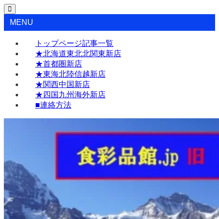
MENU
トップページ記事一覧
★北海道東北北関東新店
★首都圏新店
★東海北陸信越新店
★関西中国新店
★四国九州海外新店
■連絡方法