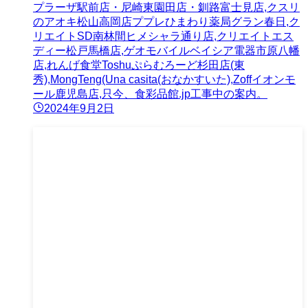
プラーザ駅前店・尼崎東園田店・釧路富士見店,クスリ
のアオキ松山高岡店ププレひまわり薬局グラン春日,ク
リエイトSD南林間ヒメシャラ通り店,クリエイトエス
ディー松戸馬橋店,ゲオモバイルベイシア電器市原八幡
店,れんげ食堂Toshuぷらむろーど杉田店(東
秀),MongTeng(Una casita(おなかすいた),Zoffイオンモ
ール鹿児島店,只今、食彩品館.jp工事中の案内。
2024年9月2日