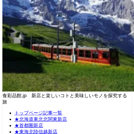
食彩品館.jp 新店と楽しいコトと美味しいモノを探究する
旅
トップページ記事一覧
★北海道東北北関東新店
★首都圏新店
★東海北陸信越新店