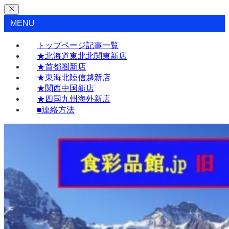
MENU
トップページ記事一覧
★北海道東北北関東新店
★首都圏新店
★東海北陸信越新店
★関西中国新店
★四国九州海外新店
■連絡方法