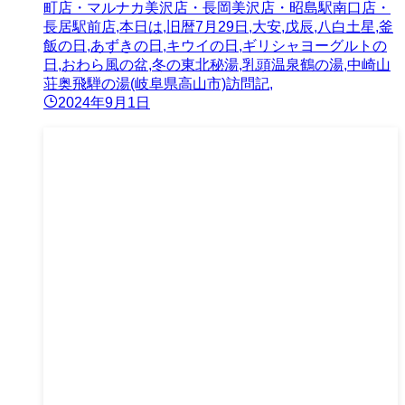
町店・マルナカ美沢店・長岡美沢店・昭島駅南口店・
長居駅前店,本日は,旧暦7月29日,大安,戊辰,八白土星,釜
飯の日,あずきの日,キウイの日,ギリシャヨーグルトの
日,おわら風の盆,冬の東北秘湯,乳頭温泉鶴の湯,中崎山
荘奥飛騨の湯(岐阜県高山市)訪問記,
2024年9月1日