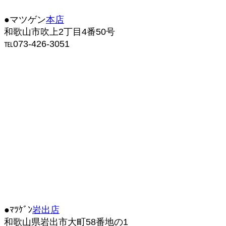
●マツゲン
本店
和歌山市吹上2丁目4番50号
℡073-426-3051
●ﾏﾂｹﾞﾝ
岩出店
和歌山県岩出市大町58番地の1