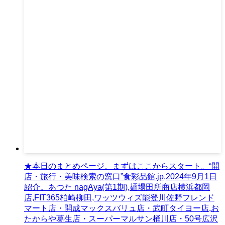
★本日のまとめページ。まずはここからスタート。“開
店・旅行・美味検索の窓口”食彩品館.jp,2024年9月1日
紹介。あつた nagAya(第1期),麺場田所商店横浜都岡
店,FIT365柏崎柳田,ワッツウィズ能登川佐野フレンド
マート店・開成マックスバリュ店・武町タイヨー店,お
たからや葛生店・スーパーマルサン桶川店・50号広沢