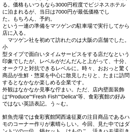
る。価格もいつもなら3000円程度でビジネスホテル
に泊まれるが、当日は7000円が最低価格でし
た。もちろん、予約。
という一連の準備をマツゲンの駐車場で実行してから
店に入る。
マツゲン社を初めて訪れたのは大阪の店舗でした。
小
型タイプで面白いタイムサービスをする店だなという
印象でしたが、レベルがだんだんと上がって、十分、
オークワと対抗できるレベルに。時々、おおっと驚く
商品が生鮮・惣菜を中心に散見したりと、たまに訪問
するとなかなか楽しめる企業です。
外観はなかなか見事な佇まい。ただ、店内壁面装飾
は“Produce”“Fresh Fish”“Delica”等、食彩賓館の好み
ではない英語表記。う～む。
鮮魚売場では食彩賓館関西遠征夏の注目商品であるハ
モのコーナー作りが素晴らしい。今回、見た中ではダ
ントツの一位。鍋セット、はものこ、活きハモ湯引き