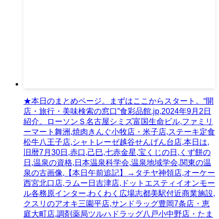
★本日のまとめページ。まずはここからスタート。“開
店・旅行・美味検索の窓口”食彩品館.jp,2024年9月2日
紹介。ローソンＳ名古屋シミズ富国生命ビル,ファミリ
ーマート舞洲,焼肉きんぐ小牧店・米子店,ステーキ定食
松牛八王子店,シャトレーゼ越谷せんげん台店,本日は,
旧暦7月30日,赤口,己巳,七赤金星,宝くじの日,くず餅の
日,温泉の資格,日本温泉科学会,温泉地域学会,関東の温
泉の古画像,【本日午前追記】→タチヤ神領店,オーケー
西宮北口店,ラムー日吉津店,ドットエスティイオンモー
ル各務原インター,わくわく広場志都美駅付近商業施設,
クスリのアオキ三園平店,サンドラッグ豊岡7条店・恵
庭大町店,調剤薬局ツルハドラッグ八戸小中野店・たま