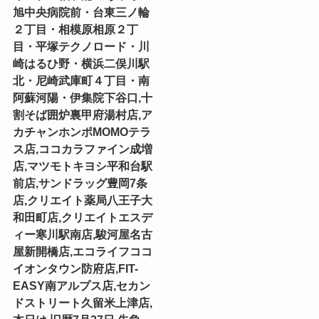
旭中央病院前・台東三ノ輪
２丁目・相模原相原２丁
目・平塚テクノロード・川
崎はるひ野・横浜二俣川駅
北・尼崎武庫町４丁目・南
阿蘇河陽・伊集院下谷口,十
割そば囲炉裏甲府湯村店,ア
カチャンホンポMOMOテラ
ス店,ココカラファイン成増
店,マツモトキヨシ平和台駅
前店,サンドラッグ豊岡7条
店,クリエイト薬局八王子大
和田町店,クリエイトエスデ
ィー寒川駅南店,駿河屋名古
屋新開橋店,エコライフココ
イオンタウン防府店,FIT-
EASY南アルプス店,セカン
ドストリート久留米上津店,