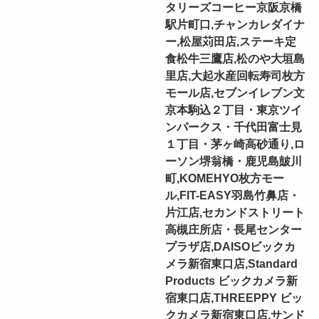
タリーズコーヒー京阪京橋
駅片町口,チャンカレダイナ
ー,松屋苅田店,ステーキ定
食松牛三鷹店,松のや大垣島
里店,大起水産回転寿司枚方
モール店,セブンイレブン文
京本駒込２丁目・東京ツイ
ンパークス・千代田富士見
１丁目・茅ヶ崎高砂通り,ロ
ーソン堺翁橋・鹿児島皷川
町,KOMEHYO枚方モー
ル,FIT-EASY羽島竹鼻店・
片江店,セカンドストリート
高槻庄所店・長尾センター
プラザ店,DAISOビックカ
メラ新宿東口店,Standard
Products ビックカメラ新
宿東口店,THREEPPY ビッ
クカメラ新宿東口店,サンド