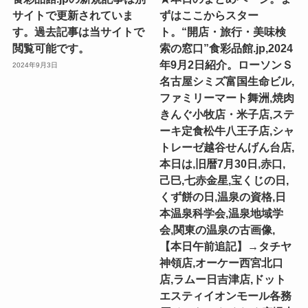
サイトで更新されていま
ずはここからスター
す。過去記事は当サイトで
ト。“開店・旅行・美味検
閲覧可能です。
索の窓口”食彩品館.jp,2024
年9月2日紹介。ローソンＳ
2024年9月3日
名古屋シミズ富国生命ビル,
ファミリーマート舞洲,焼肉
きんぐ小牧店・米子店,ステ
ーキ定食松牛八王子店,シャ
トレーゼ越谷せんげん台店,
本日は,旧暦7月30日,赤口,
己巳,七赤金星,宝くじの日,
くず餅の日,温泉の資格,日
本温泉科学会,温泉地域学
会,関東の温泉の古画像,
【本日午前追記】→タチヤ
神領店,オーケー西宮北口
店,ラムー日吉津店,ドット
エスティイオンモール各務