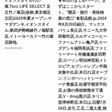
イオンスタイル竹の
★本日のまとめページ。ま
塚,Tecc LIFE SELECT ⾜
ずはここからスター
⽴⽵ノ塚店(仮称,東京都足
ト。“開店・旅行・美味検
立区)2025年夏オープン,ヤ
索の窓口”食彩品館.jp,2024
マダデンキ,イオンスタイ
年8月29日紹介。マックス
ル,東武伊勢崎線竹ノ塚駅至
バリュ長丘店,サニー九大学
近,イトーヨーカドー竹の塚
研都市店,カルディコーヒー
店跡地,
ファームアトレ亀戸店,ケー
ズデンキ福岡長浜店,ファミ
2024年8月29日
リーマート舟橋逢瀬多田野
店,ローソン明治神宮前メト
ロピア,セブンイレブン半期
末集中出店,本日21店オープ
ン,リンガーハットシーナシ
ーナ青森店,松屋宇都宮平松
店,お酒の美術館熊本下通
店,V・drug黒川店,キリン
堂堺神野店,本日は,旧暦7月
26日,友引,乙丑,二黒土星,焼