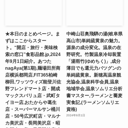
★本日のまとめページ。ま
中崎山荘奥飛騨の湯(岐阜県
ずはここからスター
高山市)単純硫黄泉の魅力。
ト。“開店・旅行・美味検
源泉の成分変化。温泉の在
索の窓口”食彩品館.jp,2024
野研究。竹製温泉冷却装置
年9月1日紹介。あつた
「湯雨竹(ゆめちく)」,成分
nagAya(第1期),麺場田所商
薄目でも還元力バツグンの
店横浜都岡店,FIT365柏崎
単純硫黄泉。新穂高温泉観
柳田,ワッツウィズ能登川佐
光協会,温泉科学会員,温泉
野フレンドマート店・開成
地域学会,温泉ソムリエ分析
マックスバリュ店・武町タ
書マスター,ラーメンと蕎麦
イヨー店,おたからや葛生
実食記,(ラーメンソムリエ
店・スーパーマルサン桶川
資格)
店・50号広沢町店・マルナ
2024年9月1日
カ美沢店・長岡美沢店・昭