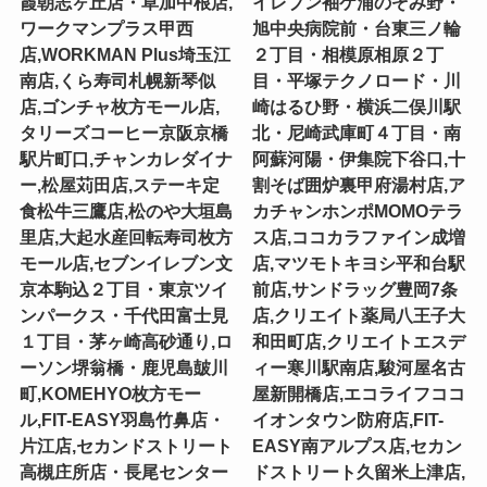
霞朝志ヶ丘店・草加中根店,
イレブン袖ケ浦のぞみ野・
ワークマンプラス甲西
旭中央病院前・台東三ノ輪
店,WORKMAN Plus埼玉江
２丁目・相模原相原２丁
南店,くら寿司札幌新琴似
目・平塚テクノロード・川
店,ゴンチャ枚方モール店,
崎はるひ野・横浜二俣川駅
タリーズコーヒー京阪京橋
北・尼崎武庫町４丁目・南
駅片町口,チャンカレダイナ
阿蘇河陽・伊集院下谷口,十
ー,松屋苅田店,ステーキ定
割そば囲炉裏甲府湯村店,ア
食松牛三鷹店,松のや大垣島
カチャンホンポMOMOテラ
里店,大起水産回転寿司枚方
ス店,ココカラファイン成増
モール店,セブンイレブン文
店,マツモトキヨシ平和台駅
京本駒込２丁目・東京ツイ
前店,サンドラッグ豊岡7条
ンパークス・千代田富士見
店,クリエイト薬局八王子大
１丁目・茅ヶ崎高砂通り,ロ
和田町店,クリエイトエスデ
ーソン堺翁橋・鹿児島皷川
ィー寒川駅南店,駿河屋名古
町,KOMEHYO枚方モー
屋新開橋店,エコライフココ
ル,FIT-EASY羽島竹鼻店・
イオンタウン防府店,FIT-
片江店,セカンドストリート
EASY南アルプス店,セカン
高槻庄所店・長尾センター
ドストリート久留米上津店,