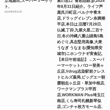
立地届出,スーパーマーケッ
索の窓口”食彩品館.jp,2024
ト,
年8月31日紹介。ライフ芦
屋呉川町店,ベルク中青木
2024年8月31日
店,ドラッグイレブン糸満潮
平店,本日は,旧暦7月28日,
仏滅,丁卯,九紫火星,二百十
日,冬の沖縄八重山諸島5島
めぐり,具志堅用高像,大衆
うなぎ うなまる(愛知県安
城市)ニホンウナギ実食記,
【本日午前追記】→スーパ
ーマーケットバロー登美ヶ
丘店,Vdrug志染駅前クレス
トヒルズ薬局,ビッグエー朝
霞朝志ヶ丘店・草加中根店,
ワークマンプラス甲西
店,WORKMAN Plus埼玉江
南店,くら寿司札幌新琴似
店,ゴンチャ枚方モール店,