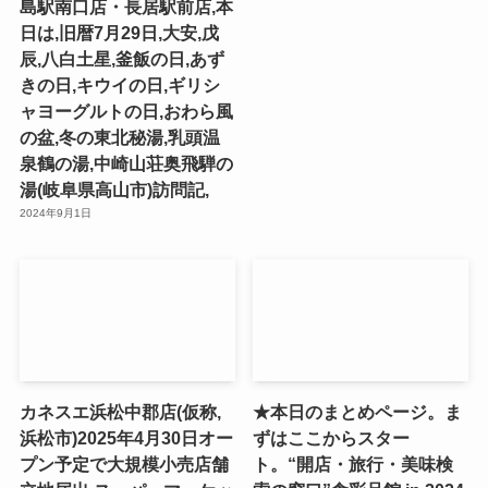
島駅南口店・長居駅前店,本
日は,旧暦7月29日,大安,戊
辰,八白土星,釜飯の日,あず
きの日,キウイの日,ギリシ
ャヨーグルトの日,おわら風
の盆,冬の東北秘湯,乳頭温
泉鶴の湯,中崎山荘奥飛騨の
湯(岐阜県高山市)訪問記,
2024年9月1日
カネスエ浜松中郡店(仮称,
★本日のまとめページ。ま
浜松市)2025年4月30日オー
ずはここからスター
プン予定で大規模小売店舗
ト。“開店・旅行・美味検