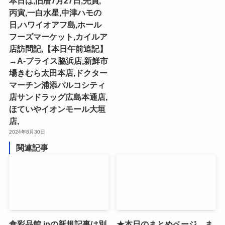
本日は,旧暦7月27日,先負,
丙寅,一白水星,中津ハモの
日,ハワイオアフ島,ホール
フーズマーケット,カイルア
店訪問記,【本日午前追記】
→A-プライス脇浜店,新鮮市
場きむら太田本店,ドクター
マーチン浦添パルコシティ
店サンドラッグ広島本通店,
ほていやイオンモール大垣
店,
2024年8月30日
関連記事
食彩品館.jpの新規記事は別
★本日のまとめページ。ま