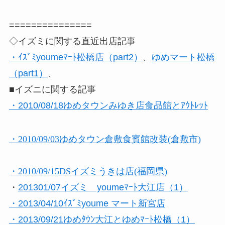
===============
◇イズミに関する直近出店記事
・ｲｽﾞﾐyoumeﾏｰﾄ松橋店（part2）
、
ゆめマート松橋
（part1）
、
■イズニに関する記事
・2010/08/18ゆめタウンみゆき店食品館とｱｳﾄﾚｯﾄ
・2010/09/03ゆめタウン倉敷食賓館改装(倉敷市)
・2010/09/15DSイズミうきは店(福岡県)
・
201301/07イズミ youmeﾏｰﾄ大江店（1）
・2013/04/10ｲｽﾞﾐyoume マート新宮店
・2013/09/21ゆめﾀｳﾝ大江とゆめﾏｰﾄ松橋（1）