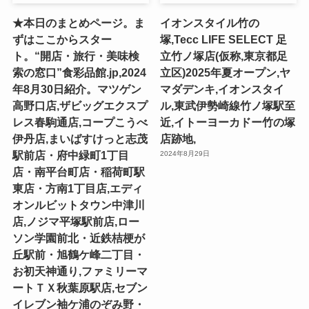
★本日のまとめページ。ま
イオンスタイル竹の
ずはここからスター
塚,Tecc LIFE SELECT ⾜
ト。“開店・旅行・美味検
⽴⽵ノ塚店(仮称,東京都足
索の窓口”食彩品館.jp,2024
立区)2025年夏オープン,ヤ
年8月30日紹介。マツゲン
マダデンキ,イオンスタイ
高野口店,ザビッグエクスプ
ル,東武伊勢崎線竹ノ塚駅至
レス春駒通店,コープこうべ
近,イトーヨーカドー竹の塚
伊丹店,まいばすけっと志茂
店跡地,
駅前店・府中緑町1丁目
2024年8月29日
店・南平台町店・稲荷町駅
東店・方南1丁目店,エディ
オンルビットタウン中津川
店,ノジマ平塚駅前店,ロー
ソン学園前北・近鉄桔梗が
丘駅前・旭鶴ケ峰二丁目・
お初天神通り,ファミリーマ
ートＴＸ秋葉原駅店,セブン
イレブン袖ケ浦のぞみ野・