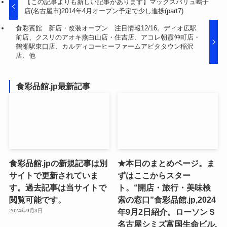
【この記事よりも新しい記事があります】マックスバリュ鳴子
店(名古屋市)2014年4月オープン予定で少し進捗(part7)
食彩賓館 新店・改装オープン 注目情報12/16。ディオ広駅
前店、クスリのアオキ燕白山店・住吉店、アコレ朝霞仲町店・
鶴瀬駅東口店、カルディコーヒーファームアピタタウン稲沢
店、他
食彩品館.jp最新記事
食彩品館.jpの新規記事は別
★本日のまとめページ。ま
サイトで更新されていま
ずはここからスター
す。過去記事は当サイトで
ト。“開店・旅行・美味検
閲覧可能です。
索の窓口”食彩品館.jp,2024
年9月2日紹介。ローソンＳ
2024年9月3日
名古屋シミズ富国生命ビル,