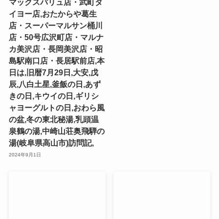
マックスバリュ店・武町タ
イヨー店,おたからや葛生
店・スーパーマルサン桶川
店・50号広沢町店・マルナ
カ美沢店・長岡美沢店・昭
島駅南口店・長居駅前店,本
日は,旧暦7月29日,大安,戊
辰,八白土星,釜飯の日,あず
きの日,キウイの日,ギリシ
ャヨーグルトの日,おわら風
の盆,冬の東北秘湯,乳頭温
泉鶴の湯,中崎山荘奥飛騨の
湯(岐阜県高山市)訪問記,
2024年9月1日