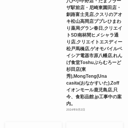
八戸小中野店・たまプラー
ザ駅前店・尼崎東園田店・
釧路富士見店,クスリのアオ
キ松山高岡店ププレひまわ
り薬局グラン春日,クリエイ
トSD南林間ヒメシャラ通
り店,クリエイトエスディー
松戸馬橋店,ゲオモバイルベ
イシア電器市原八幡店,れん
げ食堂Toshuぷらむろーど
杉田店(東
秀),MongTeng(Una
casita(おなかすいた),Zoff
イオンモール鹿児島店,只
今、食彩品館.jp工事中の案
内。
2024年9月2日