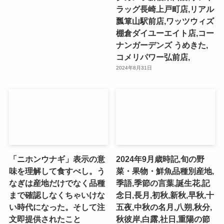
ラッグ長崎上戸町店,リアル
瓢箪山駅前店,ワッツウィズ
棚倉ダイユーエイト店,コー
ナンガーデンズ うめきた,
コメリパワー弘前店,
2024年8月31日
「ニホンウナギ」表示の意
2024年9月歳時記,旬の野
味を理解して食すべし。う
菜・果物・鮮魚品種別産地,
なぎは産地だけでなく品種
季語,季節の言葉,誕生花,記
まで確認しなくちゃいけな
念日,長月,初秋,新秋,早秋,十
い時代になった。そして注
五夜,中秋の名月,八朔,秋分,
文即提供されたこと
秋彼岸,白露,社日,重陽の節