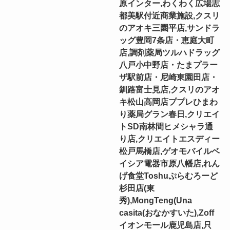
原インター,わくわく広場志
都美駅付近商業施設,クスリ
のアオキ三園平店,サンドラ
ッグ豊岡7条店・恵庭大町
店,調剤薬局ツルハドラッグ
八戸小中野店・たまプラー
ザ駅前店・尼崎東園田店・
釧路富士見店,クスリのアオ
キ松山高岡店ププレひまわ
り薬局グラン春日,クリエイ
トSD南林間ヒメシャラ通
り店,クリエイトエスディー
松戸馬橋店,ゲオモバイルベ
イシア電器市原八幡店,れん
げ食堂Toshuぷらむろーど
杉田店(東
秀),MongTeng(Una
casita(おなかすいた),Zoff
イオンモール鹿児島店,只