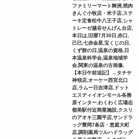
ファミリーマート舞洲,焼肉
きんぐ小牧店・米子店,ステ
ーキ定食松牛八王子店,シャ
トレーゼ越谷せんげん台店,
本日は,旧暦7月30日,赤口,
己巳,七赤金星,宝くじの日,
くず餅の日,温泉の資格,日
本温泉科学会,温泉地域学
会,関東の温泉の古画像,
【本日午前追記】→タチヤ
神領店,オーケー西宮北口
店,ラムー日吉津店,ドット
エスティイオンモール各務
原インター,わくわく広場志
都美駅付近商業施設,クスリ
のアオキ三園平店,サンドラ
ッグ豊岡7条店・恵庭大町
店,調剤薬局ツルハドラッグ