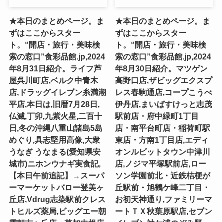
★本日のまとめページ。ま
★本日のまとめページ。ま
ずはここからスター
ずはここからスター
ト。“開店・旅行・美味検
ト。“開店・旅行・美味検
索の窓口”食彩品館.jp,2024
索の窓口”食彩品館.jp,2024
年8月31日紹介。ライフ芦
年8月30日紹介。マツゲン
屋呉川町店,ベルク中青木
高野口店,ザビッグエクスプ
店,ドラッグイレブン糸満潮
レス春駒通店,コープこうべ
平店,本日は,旧暦7月28日,
伊丹店,まいばすけっと志茂
仏滅,丁卯,九紫火星,二百十
駅前店・府中緑町1丁目
日,冬の沖縄八重山諸島5島
店・南平台町店・稲荷町駅
めぐり,具志堅用高像,大衆
東店・方南1丁目店,エディ
うなぎ うなまる(愛知県安
オンルビットタウン中津川
城市)ニホンウナギ実食記,
店,ノジマ平塚駅前店,ロー
【本日午前追記】→スーパ
ソン学園前北・近鉄桔梗が
ーマーケットバロー登美ヶ
丘駅前・旭鶴ケ峰二丁目・
丘店,Vdrug志染駅前クレス
お初天神通り,ファミリーマ
トヒルズ薬局,ビッグエー朝
ートＴＸ秋葉原駅店,セブン