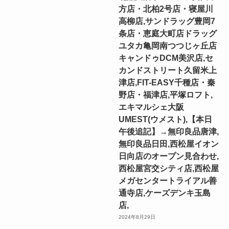
方店・北柏2号店・寝屋川
高柳店,サンドラッグ豊岡7
条店・恵庭大町店ドラッグ
ユタカ亀岡南つつじヶ丘店
キャンドゥDCM美沢店,セ
カンドストリート久留米上
津店,FIT-EASY千種店・秦
野店・福津店,平塚ロフト,
エキマルシェ大阪
UMEST(ウメスト),【本日
午後追記】→無印良品唐津,
無印良品日田,西松屋イオン
日向店のオープン見合わせ,
西松屋宮交シティ店,西松屋
メガセンタートライアル善
通寺店,ケーズデンキ玉島
店,
2024年8月29日