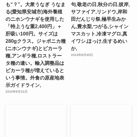
も“？”。大衆うなぎ うなま
句,敬老の日,秋分の日,彼岸,
る(愛知県安城市)海外養殖
サファイア,リンドウ,岸和
のニホンウナギを使用した
田だんじり祭,極早生みか
「特上うな重2,400円」＋
ん,豊水梨,つがる,シャイン
肝吸い100円。サイズは
マスカット,冷凍マグロ,真
280gクラス。ジャポニカ種
イワシ,ほっけ,生するめい
(ニホンウナギ)とビカーラ
か,
種,アンギラ種,ロストラー
2024年8月30日
タ種の違い。輸入調整品は
ビカーラ種が増えていると
いう事情。外食の原産地表
示ガイドライン,
2024年8月31日