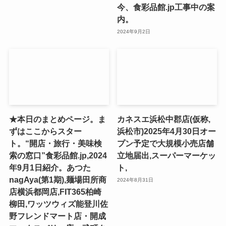
今、食彩品館.jp工事中の案
内。
2024年9月2日
★本日のまとめページ。ま
カネスエ浜松中郡店(仮称,
ずはここからスター
浜松市)2025年4月30日オー
ト。“開店・旅行・美味検
プン予定で大規模小売店舗
索の窓口”食彩品館.jp,2024
立地届出,スーパーマーケッ
年9月1日紹介。あつた
ト,
nagAya(第1期),麺場田所商
2024年8月31日
店横浜都岡店,FIT365柏崎
柳田,ワッツウィズ能登川佐
野フレンドマート店・開成