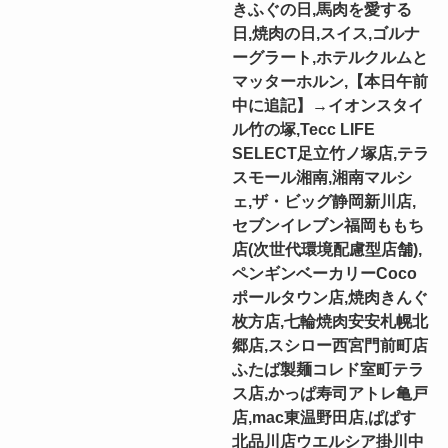
きふぐの日,馬肉を愛する
日,焼肉の日,スイス,ゴルナ
ーグラート,ホテルクルムと
マッターホルン,【本日午前
中に追記】→イオンスタイ
ル竹の塚,Tecc LIFE
SELECT⾜⽴⽵ノ塚店,テラ
スモール湘南,湘南マルシ
ェ,ザ・ビッグ静岡新川店,
セブンイレブン福岡ももち
店(次世代環境配慮型店舗),
ペンギンベーカリーCoco
ポールタウン店,焼肉きんぐ
枚方店,七輪焼肉安安札幌北
郷店,スシロー西宮門前町店
ふたば製麺コレド室町テラ
ス店,かっぱ寿司アトレ亀戸
店,mac東温野田店,ぱぱす
北品川店ウエルシア掛川中